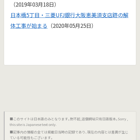
（2019年03月18日）
日本橋5丁目・三菱UFJ銀行大阪恵美須支店跡の解
体工事が始まる
（2020年05月25日）
■このサイトは日本語のみとなります｡對不起,這個網站只有日語版本｡Sorry ,
this site is Japanese text only.
■記事内の情報の全ては掲載日当時の記録であり､現在の内容とは差異が生じ
ている可能性もございます｡