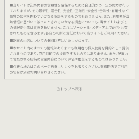
■当サイトは記事内容の信頼性を確保するために合理的かつ一定の努力は行っ
ておりますが､その最新性･適合性･完全性･正確性･安全性･合法性･有用性など
性質の如何を問わずいかなる保証をするものでもありません｡また､利用者が当
該情報に基づいて被ったとされるいかなる損害についても､当サイトおよびそ
の情報提供者は責任を負いません｡これはソーシャル･メディア上で配信･共有
されたものを含みます｡各自の判断と責任において当サイトをご利用ください｡
■記事の内容についての個別回答はいたしかねます｡
■本サイト内のすべての情報はあくまでも利用者の個人使用を目的として提供
されるものであり､商用目的での提供をするものではありません｡また､記事内
で言及される店舗の営業内容について評価や推奨をするものではありません｡
■必要な場合はこのページ自身にリンクをお張りください｡業務関係でご利用
の場合は別途お問い合わせください｡
トップへ戻る