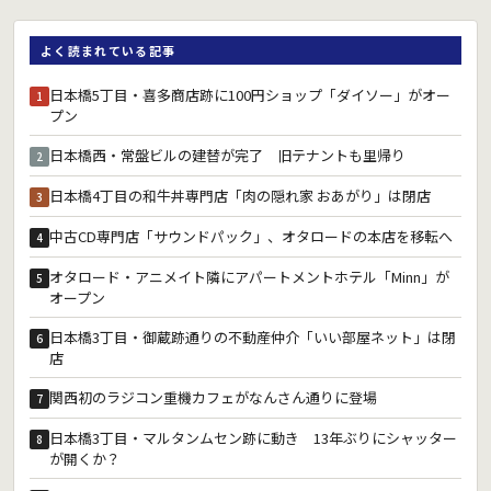
よく読まれている記事
日本橋5丁目・喜多商店跡に100円ショップ「ダイソー」がオー
1
プン
日本橋西・常盤ビルの建替が完了 旧テナントも里帰り
2
日本橋4丁目の和牛丼専門店「肉の隠れ家 おあがり」は閉店
3
中古CD専門店「サウンドパック」、オタロードの本店を移転へ
4
オタロード・アニメイト隣にアパートメントホテル「Minn」が
5
オープン
日本橋3丁目・御蔵跡通りの不動産仲介「いい部屋ネット」は閉
6
店
関西初のラジコン重機カフェがなんさん通りに登場
7
日本橋3丁目・マルタンムセン跡に動き 13年ぶりにシャッター
8
が開くか？