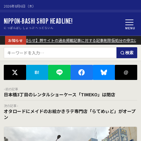
2026年8月6日（木）
NIPPON-BASHI SHOP HEADLINE!
にっぽんばし しょっぷ へっどらいん
MENU
【重要なお知らせ】弊サイトの過去掲載記事に対する記事削除仮処分の申立につい
お知らせ
検索
@
B!
‹ 前の記事
日本橋3丁目のレンタルショーケース「TIMEKO」は閉店
次の記事 ›
オタロードにメイドのお絵かきラテ専門店「らてめぃど」がオープ
ン