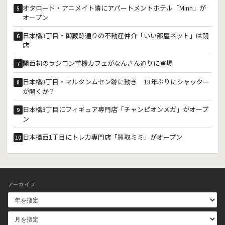
オタロード・アニメイト隣にアパートメントホテル「Minn」が
5
オープン
日本橋3丁目・御蔵跡通りの不動産仲介「いい部屋ネット」は閉
6
店
関西初のラジコン重機カフェがなんさん通りに登場
7
日本橋3丁目・マルタンムセン跡に動き 13年ぶりにシャッター
8
が開くか？
日本橋3丁目にフィギュア専門店「チャンピオンメガ」がオープ
9
ン
日本橋西1丁目にトレカ専門店「買取ミミ」がオープン
10
アーカイブ