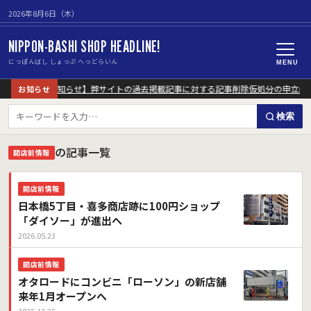
2026年8月6日（木）
NIPPON-BASHI SHOP HEADLINE!
にっぽんばし しょっぷ へっどらいん
MENU
【重要なお知らせ】弊サイトの過去掲載記事に対する記事削除仮処分の申立に
お知らせ
検索
の記事一覧
開店前情報
開店前情報
日本橋5丁目・喜多商店跡に100円ショップ
「ダイソー」が進出へ
2026.05.23
開店前情報
オタロードにコンビニ「ローソン」の新店舗
来年1月オープンへ