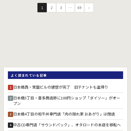
1
2
3
…
69
›
よく読まれている記事
日本橋西・常盤ビルの建替が完了 旧テナントも里帰り
1
日本橋5丁目・喜多商店跡に100円ショップ「ダイソー」がオー
2
プン
日本橋4丁目の和牛丼専門店「肉の隠れ家 おあがり」は閉店
3
中古CD専門店「サウンドパック」、オタロードの本店を移転へ
4