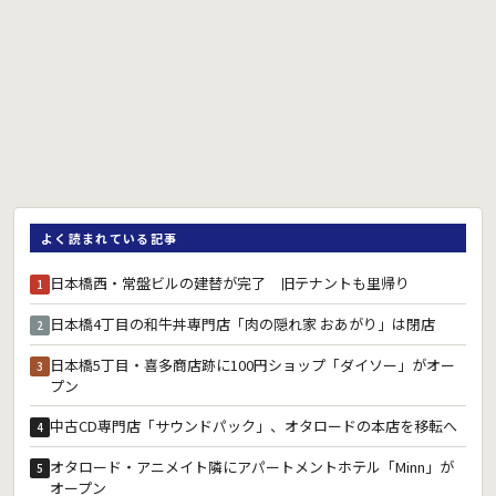
よく読まれている記事
日本橋西・常盤ビルの建替が完了 旧テナントも里帰り
1
日本橋4丁目の和牛丼専門店「肉の隠れ家 おあがり」は閉店
2
日本橋5丁目・喜多商店跡に100円ショップ「ダイソー」がオー
3
プン
中古CD専門店「サウンドパック」、オタロードの本店を移転へ
4
オタロード・アニメイト隣にアパートメントホテル「Minn」が
5
オープン