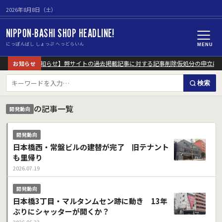
2026年8月8日（土）
NIPPON-BASHI SHOP HEADLINE!
にっぽんばし しょっぷ へっどらいん
MENU
【重要なお知らせ】弊サイトの過去掲載記事に対する記事削除仮処分の申立に
お知らせ
検索
の記事一覧
開発動向
開発動向
日本橋西・常盤ビルの建替が完了 旧テナント
も里帰り
2026.07.19
開発動向
日本橋3丁目・マルタンムセン跡に動き 13年
ぶりにシャッターが開くか？