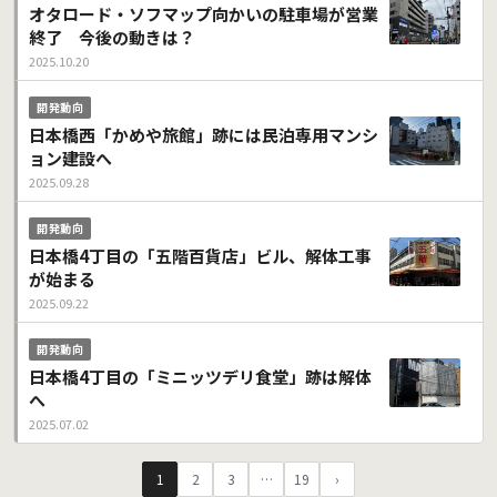
オタロード・ソフマップ向かいの駐車場が営業
終了 今後の動きは？
2025.10.20
開発動向
日本橋西「かめや旅館」跡には民泊専用マンシ
ョン建設へ
2025.09.28
開発動向
日本橋4丁目の「五階百貨店」ビル、解体工事
が始まる
2025.09.22
開発動向
日本橋4丁目の「ミニッツデリ食堂」跡は解体
へ
2025.07.02
1
2
3
…
19
›