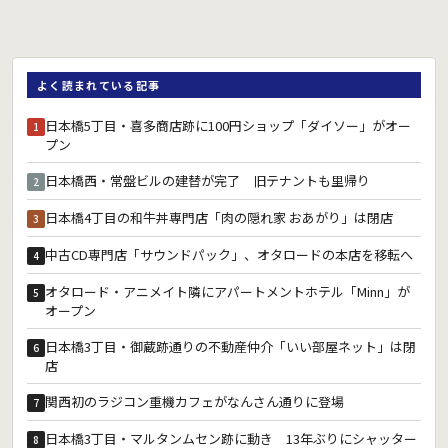
よく読まれている記事
日本橋5丁目・喜多商店跡に100円ショップ「ダイソー」がオー
1
プン
日本橋西・常盤ビルの建替が完了 旧テナントも里帰り
2
日本橋4丁目の和牛丼専門店「肉の隠れ家 おあがり」は閉店
3
中古CD専門店「サウンドパック」、オタロードの本店を移転へ
4
オタロード・アニメイト隣にアパートメントホテル「Minn」が
5
オープン
日本橋3丁目・御蔵跡通りの不動産仲介「いい部屋ネット」は閉
6
店
関西初のラジコン重機カフェがなんさん通りに登場
7
日本橋3丁目・マルタンムセン跡に動き 13年ぶりにシャッター
8