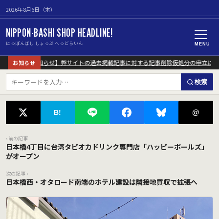
2026年8月6日（木）
NIPPON-BASHI SHOP HEADLINE!
にっぽんばし しょっぷ へっどらいん
MENU
【重要なお知らせ】弊サイトの過去掲載記事に対する記事削除仮処分の申立につい
お知らせ
検索
@
B!
‹ 前の記事
日本橋4丁目に台湾タピオカドリンク専門店「ハッピーボールズ」
がオープン
次の記事 ›
日本橋西・オタロード南端のホテル建設は隣接地買収で拡張へ