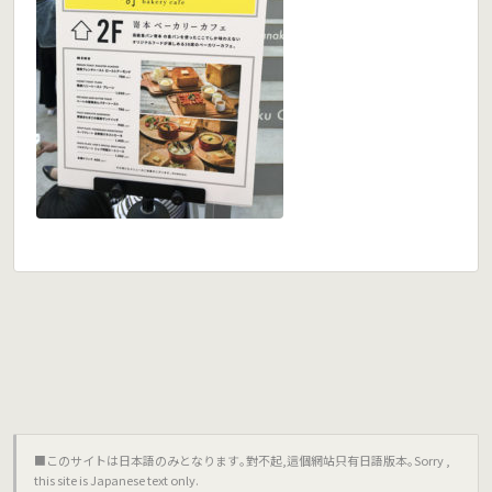
■このサイトは日本語のみとなります｡對不起,這個網站只有日語版本｡Sorry ,
this site is Japanese text only.