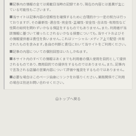
■記事内の情報の全ては掲載日当時の記録であり､現在の内容とは差異が生じ
ている可能性もございます｡
■当サイトは記事内容の信頼性を確保するために合理的かつ一定の努力は行っ
ておりますが､その最新性･適合性･完全性･正確性･安全性･合法性･有用性など
性質の如何を問わずいかなる保証をするものでもありません｡また､利用者が当
該情報に基づいて被ったとされるいかなる損害についても､当サイトおよびそ
の情報提供者は責任を負いません｡これはソーシャル･メディア上で配信･共有
されたものを含みます｡各自の判断と責任において当サイトをご利用ください｡
■記事の内容についての個別回答はいたしかねます｡
■本サイト内のすべての情報はあくまでも利用者の個人使用を目的として提供
されるものであり､商用目的での提供をするものではありません｡また､記事内
で言及される店舗の営業内容について評価や推奨をするものではありません｡
■必要な場合はこのページ自身にリンクをお張りください｡業務関係でご利用
の場合は別途お問い合わせください｡
トップへ戻る