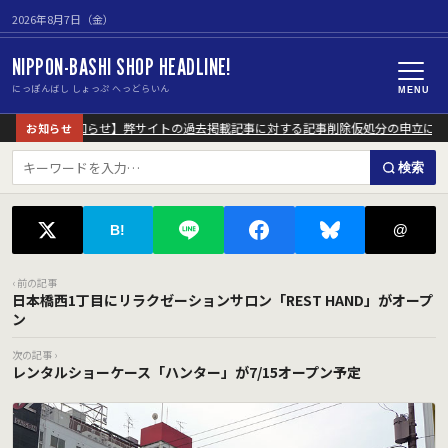
2026年8月7日（金）
NIPPON-BASHI SHOP HEADLINE!
にっぽんばし しょっぷ へっどらいん
MENU
【重要なお知らせ】弊サイトの過去掲載記事に対する記事削除仮処分の申立につい
お知らせ
検索
@
B!
‹ 前の記事
日本橋西1丁目にリラクゼーションサロン「REST HAND」がオープ
ン
次の記事 ›
レンタルショーケース「ハンター」が7/15オープン予定