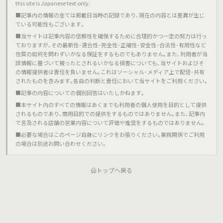
this site is Japanese text only.
■記事内の情報の全ては掲載日当時の記録であり､現在の内容とは差異が生じ
ている可能性もございます｡
■当サイトは記事内容の信頼性を確保するために合理的かつ一定の努力は行っ
ておりますが､その最新性･適合性･完全性･正確性･安全性･合法性･有用性など
性質の如何を問わずいかなる保証をするものでもありません｡また､利用者が当
該情報に基づいて被ったとされるいかなる損害についても､当サイトおよびそ
の情報提供者は責任を負いません｡これはソーシャル･メディア上で配信･共有
されたものを含みます｡各自の判断と責任において当サイトをご利用ください｡
■記事の内容についての個別回答はいたしかねます｡
■本サイト内のすべての情報はあくまでも利用者の個人使用を目的として提供
されるものであり､商用目的での提供をするものではありません｡また､記事内
で言及される店舗の営業内容について評価や推奨をするものではありません｡
■必要な場合はこのページ自身にリンクをお張りください｡業務関係でご利用
の場合は別途お問い合わせください｡
トップへ戻る