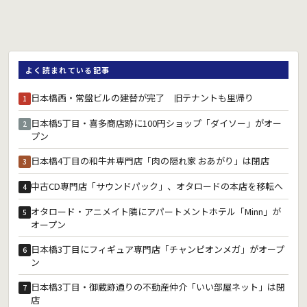
よく読まれている記事
日本橋西・常盤ビルの建替が完了 旧テナントも里帰り
1
日本橋5丁目・喜多商店跡に100円ショップ「ダイソー」がオー
2
プン
日本橋4丁目の和牛丼専門店「肉の隠れ家 おあがり」は閉店
3
中古CD専門店「サウンドパック」、オタロードの本店を移転へ
4
オタロード・アニメイト隣にアパートメントホテル「Minn」が
5
オープン
日本橋3丁目にフィギュア専門店「チャンピオンメガ」がオープ
6
ン
日本橋3丁目・御蔵跡通りの不動産仲介「いい部屋ネット」は閉
7
店