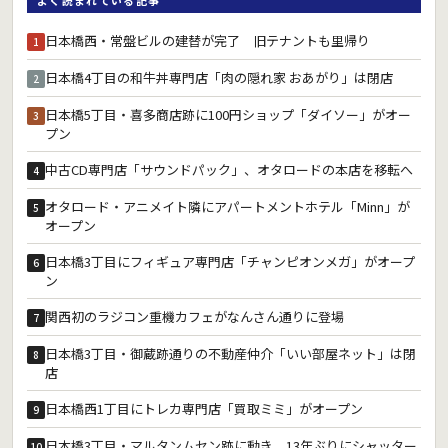
日本橋西・常盤ビルの建替が完了 旧テナントも里帰り
1
日本橋4丁目の和牛丼専門店「肉の隠れ家 おあがり」は閉店
2
日本橋5丁目・喜多商店跡に100円ショップ「ダイソー」がオー
3
プン
中古CD専門店「サウンドパック」、オタロードの本店を移転へ
4
オタロード・アニメイト隣にアパートメントホテル「Minn」が
5
オープン
日本橋3丁目にフィギュア専門店「チャンピオンメガ」がオープ
6
ン
関西初のラジコン重機カフェがなんさん通りに登場
7
日本橋3丁目・御蔵跡通りの不動産仲介「いい部屋ネット」は閉
8
店
日本橋西1丁目にトレカ専門店「買取ミミ」がオープン
9
日本橋3丁目・マルタンムセン跡に動き 13年ぶりにシャッター
10