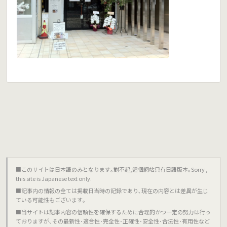
■このサイトは日本語のみとなります｡對不起,這個網站只有日語版本｡Sorry ,
this site is Japanese text only.
■記事内の情報の全ては掲載日当時の記録であり､現在の内容とは差異が生じ
ている可能性もございます｡
■当サイトは記事内容の信頼性を確保するために合理的かつ一定の努力は行っ
ておりますが､その最新性･適合性･完全性･正確性･安全性･合法性･有用性など