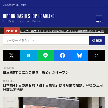
2026年8月8日（土）
NIPPON-BASHI SHOP HEADLINE!
にっぽんばし しょっぷ へっどらいん
MENU
【重要なお知らせ】弊サイトの過去掲載記事に対する記事削除仮処分の申立につ
お知らせ
検索
@
B!
‹ 前の記事
日本橋5丁目にたこ焼き「得心」がオープン
次の記事 ›
日本橋4丁目の屋台村「四丁目劇場」は今月末で閉鎖、今後の活用
計画は不透明