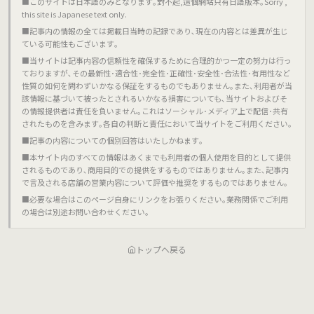
■このサイトは日本語のみとなります｡對不起,這個網站只有日語版本｡Sorry ,
this site is Japanese text only.
■記事内の情報の全ては掲載日当時の記録であり､現在の内容とは差異が生じ
ている可能性もございます｡
■当サイトは記事内容の信頼性を確保するために合理的かつ一定の努力は行っ
ておりますが､その最新性･適合性･完全性･正確性･安全性･合法性･有用性など
性質の如何を問わずいかなる保証をするものでもありません｡また､利用者が当
該情報に基づいて被ったとされるいかなる損害についても､当サイトおよびそ
の情報提供者は責任を負いません｡これはソーシャル･メディア上で配信･共有
されたものを含みます｡各自の判断と責任において当サイトをご利用ください｡
■記事の内容についての個別回答はいたしかねます｡
■本サイト内のすべての情報はあくまでも利用者の個人使用を目的として提供
されるものであり､商用目的での提供をするものではありません｡また､記事内
で言及される店舗の営業内容について評価や推奨をするものではありません｡
■必要な場合はこのページ自身にリンクをお張りください｡業務関係でご利用
の場合は別途お問い合わせください｡
トップへ戻る