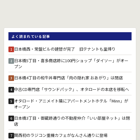
よく読まれている記事
日本橋西・常盤ビルの建替が完了 旧テナントも里帰り
1
日本橋5丁目・喜多商店跡に100円ショップ「ダイソー」がオー
2
プン
日本橋4丁目の和牛丼専門店「肉の隠れ家 おあがり」は閉店
3
中古CD専門店「サウンドパック」、オタロードの本店を移転へ
4
オタロード・アニメイト隣にアパートメントホテル「Minn」が
5
オープン
日本橋3丁目・御蔵跡通りの不動産仲介「いい部屋ネット」は閉
6
店
関西初のラジコン重機カフェがなんさん通りに登場
7