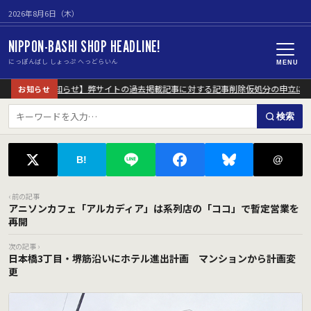
2026年8月6日（木）
NIPPON-BASHI SHOP HEADLINE!
にっぽんばし しょっぷ へっどらいん
MENU
【重要なお知らせ】弊サイトの過去掲載記事に対する記事削除仮処分の申立につ
お知らせ
検索
@
B!
‹ 前の記事
アニソンカフェ「アルカディア」は系列店の「ココ」で暫定営業を
再開
次の記事 ›
日本橋3丁目・堺筋沿いにホテル進出計画 マンションから計画変
更