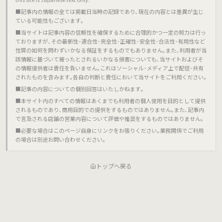
■記事内の情報の全ては掲載日当時の記録であり､現在の内容とは差異が生じ
ている可能性もございます｡
■当サイトは記事内容の信頼性を確保するために合理的かつ一定の努力は行っ
ておりますが､その最新性･適合性･完全性･正確性･安全性･合法性･有用性など
性質の如何を問わずいかなる保証をするものでもありません｡また､利用者が当
該情報に基づいて被ったとされるいかなる損害についても､当サイトおよびそ
の情報提供者は責任を負いません｡これはソーシャル･メディア上で配信･共有
されたものを含みます｡各自の判断と責任において当サイトをご利用ください｡
■記事の内容についての個別回答はいたしかねます｡
■本サイト内のすべての情報はあくまでも利用者の個人使用を目的として提供
されるものであり､商用目的での提供をするものではありません｡また､記事内
で言及される店舗の営業内容について評価や推奨をするものではありません｡
■必要な場合はこのページ自身にリンクをお張りください｡業務関係でご利用
の場合は別途お問い合わせください｡
トップへ戻る