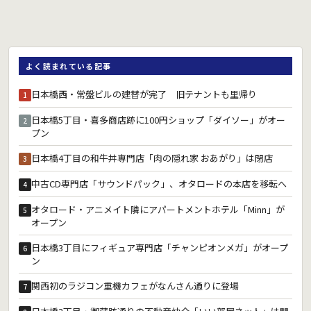
よく読まれている記事
日本橋西・常盤ビルの建替が完了 旧テナントも里帰り
1
日本橋5丁目・喜多商店跡に100円ショップ「ダイソー」がオー
2
プン
日本橋4丁目の和牛丼専門店「肉の隠れ家 おあがり」は閉店
3
中古CD専門店「サウンドパック」、オタロードの本店を移転へ
4
オタロード・アニメイト隣にアパートメントホテル「Minn」が
5
オープン
日本橋3丁目にフィギュア専門店「チャンピオンメガ」がオープ
6
ン
関西初のラジコン重機カフェがなんさん通りに登場
7