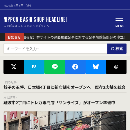
2026年8月7日（金）
NIPPON-BASHI SHOP HEADLINE!
にっぽんばし しょっぷ へっどらいん
MENU
【重要なお知らせ】弊サイトの過去掲載記事に対する記事削除仮処分の申立につい
お知らせ
検索
@
B!
‹ 前の記事
餃子の王将、日本橋4丁目に新店舗をオープンへ 既存2店舗を統合
次の記事 ›
難波中2丁目にトレカ専門店「サンライズ」がオープン準備中