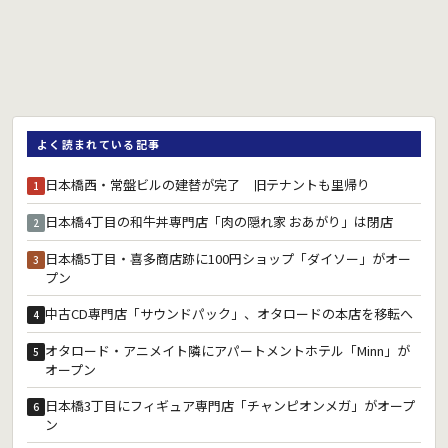
よく読まれている記事
日本橋西・常盤ビルの建替が完了 旧テナントも里帰り
1
日本橋4丁目の和牛丼専門店「肉の隠れ家 おあがり」は閉店
2
日本橋5丁目・喜多商店跡に100円ショップ「ダイソー」がオー
3
プン
中古CD専門店「サウンドパック」、オタロードの本店を移転へ
4
オタロード・アニメイト隣にアパートメントホテル「Minn」が
5
オープン
日本橋3丁目にフィギュア専門店「チャンピオンメガ」がオープ
6
ン