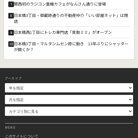
関西初のラジコン重機カフェがなんさん通りに登場
7
日本橋3丁目・御蔵跡通りの不動産仲介「いい部屋ネット」は閉
8
店
日本橋西1丁目にトレカ専門店「買取ミミ」がオープン
9
日本橋3丁目・マルタンムセン跡に動き 13年ぶりにシャッター
10
が開くか？
アーカイブ
MENU
このサイトについて