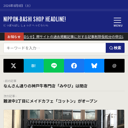
2026年8月8日（土）
NIPPON-BASHI SHOP HEADLINE!
にっぽんばし しょっぷ へっどらいん
MENU
【重要なお知らせ】弊サイトの過去掲載記事に対する記事削除仮処分の申立につ
お知らせ
検索
@
B!
‹ 前の記事
なんさん通りの神戸牛専門店「みやび」は閉店
次の記事 ›
難波中2丁目にメイドカフェ「コットン」がオープン