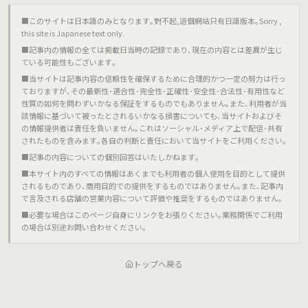
■このサイトは日本語のみとなります｡對不起,這個網站只有日語版本｡Sorry ,
this site is Japanese text only.
■記事内の情報の全ては掲載日当時の記録であり､現在の内容とは差異が生じ
ている可能性もございます｡
■当サイトは記事内容の信頼性を確保するために合理的かつ一定の努力は行っ
ておりますが､その最新性･適合性･完全性･正確性･安全性･合法性･有用性など
性質の如何を問わずいかなる保証をするものでもありません｡また､利用者が当
該情報に基づいて被ったとされるいかなる損害についても､当サイトおよびそ
の情報提供者は責任を負いません｡これはソーシャル･メディア上で配信･共有
されたものを含みます｡各自の判断と責任において当サイトをご利用ください｡
■記事の内容についての個別回答はいたしかねます｡
■本サイト内のすべての情報はあくまでも利用者の個人使用を目的として提供
されるものであり､商用目的での提供をするものではありません｡また､記事内
で言及される店舗の営業内容について評価や推奨をするものではありません｡
■必要な場合はこのページ自身にリンクをお張りください｡業務関係でご利用
の場合は別途お問い合わせください｡
トップへ戻る