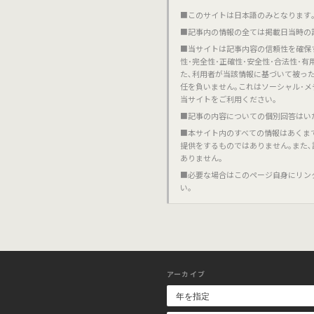
■このサイトは日本語のみとなります｡對不起,這個網站
■記事内の情報の全ては掲載日当時の
■当サイトは記事内容の信頼性を確保
性･完全性･正確性･安全性･合法性･
た､利用者が当該情報に基づいて被っ
任を負いません｡これはソーシャル･メ
当サイトをご利用ください｡
■記事の内容についての個別回答はい
■本サイト内のすべての情報はあくま
提供をするものではありません｡また
ありません｡
■必要な場合はこのページ自身にリン
い｡
アーカイブ