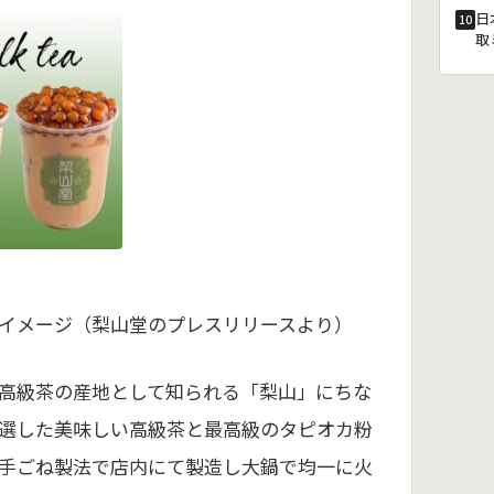
日
10
取
イメージ（梨山堂のプレスリリースより）
高級茶の産地として知られる「梨山」にちな
選した美味しい高級茶と最高級のタピオカ粉
手ごね製法で店内にて製造し大鍋で均一に火