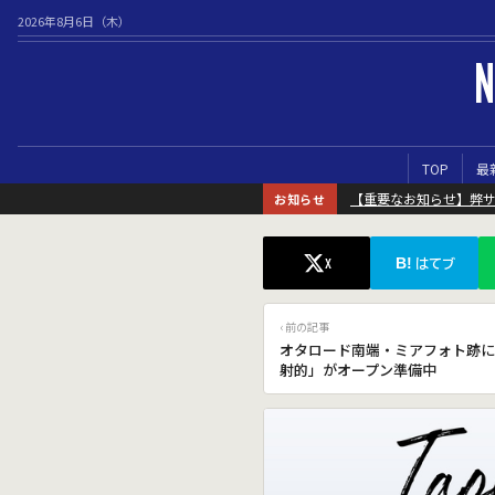
2026年8月6日（木）
N
TOP
最
【重要なお知らせ】弊
お知らせ
B!
X
はてブ
‹ 前の記事
オタロード南端・ミアフォト跡に
射的」がオープン準備中