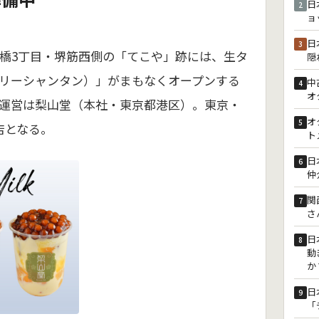
日
2
ョ
日
3
本橋3丁目・堺筋西側の「てこや」跡には、生タ
隠
リーシャンタン）」がまもなくオープンする
中
4
オ
運営は梨山堂（本社・東京都港区）。東京・
オ
5
店となる。
ト
日
6
仲
関
7
さ
日
8
動
か
日
9
「