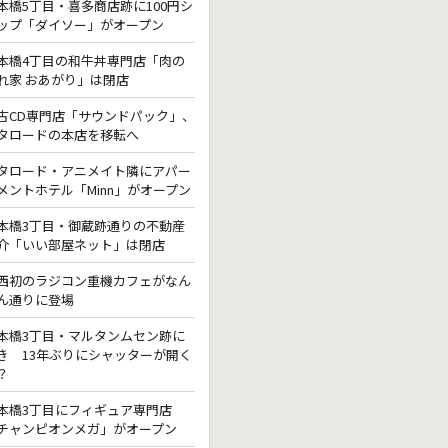
本橋5丁目・喜多商店跡に100円シ
ップ「ダイソー」がオープン
本橋4丁目の和牛丼専門店「肉の
れ家 おあがり」は閉店
古CD専門店「サウンドパック」、
タロードの本店を移転へ
タロード・アニメイト隣にアパー
メントホテル「Minn」がオープン
本橋3丁目・御蔵跡通りの不動産
介「いい部屋ネット」は閉店
西初のラジコン重機カフェがなん
ん通りに登場
本橋3丁目・マルタンムセン跡に
き 13年ぶりにシャッターが開く
？
本橋3丁目にフィギュア専門店
チャンピオンメガ」がオープン