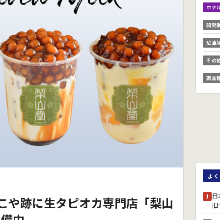
ホテ
開発
駐車
その
調査
よく
日
1
こや跡に生タピオカ専門店「梨山
旧
準備中