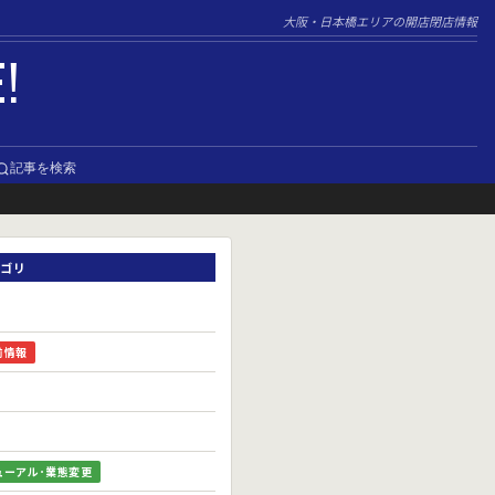
大阪・日本橋エリアの開店閉店情報
E!
記事を検索
ゴリ
前情報
ューアル･業態変更