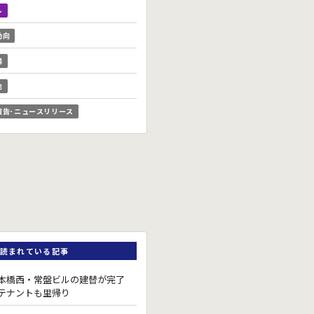
ル
動向
場
他
報告･ニュースリリース
読まれている記事
本橋西・常盤ビルの建替が完了
テナントも里帰り