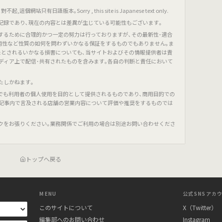
只有日語版本｡Sorry , this site is Japanese text only.
記録であり､現在の内容とは差異が生じている可能性もございます｡
するために合理的かつ一定の努力は行っておりますが､その最新性･適合
有用性など性質の如何を問わずいかなる保証をするものでもありません｡ま
たとされるいかなる損害についても､当サイトおよびその情報提供者は責
ディア上で配信･共有されたものを含みます｡各自の判断と責任において
たしかねます｡
でも利用者の個人使用を目的として提供されるものであり､商用目的での
､記事内で言及される店舗の営業内容について評価や推奨をするものでは
クをお張りください｡業務関係でご利用の場合は別途お問い合わせくださ
トップへ戻る
MENU
公式SNSアカ
このサイトについて
X（Twitter）
編集部へのお問い合わせ
Instagram