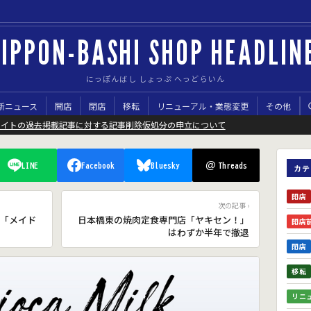
IPPON-BASHI SHOP HEADLIN
にっぽんばし しょっぷ へっどらいん
新ニュース
開店
閉店
移転
リニューアル・業態変更
その他
サイトの過去掲載記事に対する記事削除仮処分の申立について
@
LINE
Facebook
Bluesky
Threads
カテ
開店
次の記事 ›
「メイド
日本橋東の焼肉定食専門店「ヤキセン！」
開店
はわずか半年で撤退
閉店
移転
リニ