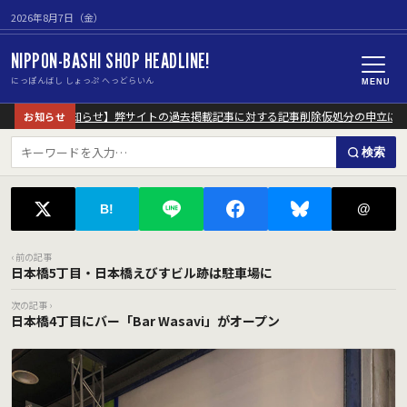
2026年8月7日（金）
NIPPON-BASHI SHOP HEADLINE!
にっぽんばし しょっぷ へっどらいん
MENU
【重要なお知らせ】弊サイトの過去掲載記事に対する記事削除仮処分の申立につい
お知らせ
検索
@
B!
‹ 前の記事
日本橋5丁目・日本橋えびすビル跡は駐車場に
次の記事 ›
日本橋4丁目にバー「Bar Wasavi」がオープン