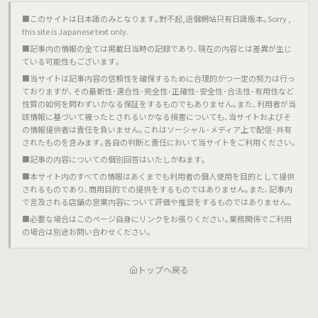
■このサイトは日本語のみとなります｡對不起,這個網站只有日語版本｡Sorry ,
this site is Japanese text only.
■記事内の情報の全ては掲載日当時の記録であり､現在の内容とは差異が生じ
ている可能性もございます｡
■当サイトは記事内容の信頼性を確保するために合理的かつ一定の努力は行っ
ておりますが､その最新性･適合性･完全性･正確性･安全性･合法性･有用性など
性質の如何を問わずいかなる保証をするものでもありません｡また､利用者が当
該情報に基づいて被ったとされるいかなる損害についても､当サイトおよびそ
の情報提供者は責任を負いません｡これはソーシャル･メディア上で配信･共有
されたものを含みます｡各自の判断と責任において当サイトをご利用ください｡
■記事の内容についての個別回答はいたしかねます｡
■本サイト内のすべての情報はあくまでも利用者の個人使用を目的として提供
されるものであり､商用目的での提供をするものではありません｡また､記事内
で言及される店舗の営業内容について評価や推奨をするものではありません｡
■必要な場合はこのページ自身にリンクをお張りください｡業務関係でご利用
の場合は別途お問い合わせください｡
トップへ戻る