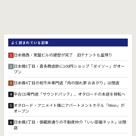
よく読まれている記事
日本橋西・常盤ビルの建替が完了 旧テナントも里帰り
1
日本橋5丁目・喜多商店跡に100円ショップ「ダイソー」がオー
2
プン
日本橋4丁目の和牛丼専門店「肉の隠れ家 おあがり」は閉店
3
中古CD専門店「サウンドパック」、オタロードの本店を移転へ
4
オタロード・アニメイト隣にアパートメントホテル「Minn」が
5
オープン
日本橋3丁目・御蔵跡通りの不動産仲介「いい部屋ネット」は閉
6
店