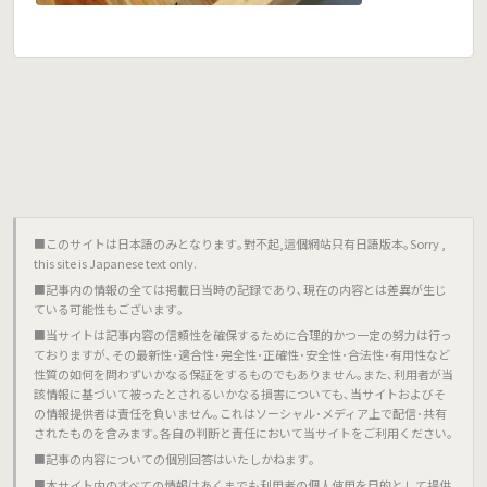
■このサイトは日本語のみとなります｡對不起,這個網站只有日語版本｡Sorry ,
this site is Japanese text only.
■記事内の情報の全ては掲載日当時の記録であり､現在の内容とは差異が生じ
ている可能性もございます｡
■当サイトは記事内容の信頼性を確保するために合理的かつ一定の努力は行っ
ておりますが､その最新性･適合性･完全性･正確性･安全性･合法性･有用性など
性質の如何を問わずいかなる保証をするものでもありません｡また､利用者が当
該情報に基づいて被ったとされるいかなる損害についても､当サイトおよびそ
の情報提供者は責任を負いません｡これはソーシャル･メディア上で配信･共有
されたものを含みます｡各自の判断と責任において当サイトをご利用ください｡
■記事の内容についての個別回答はいたしかねます｡
■本サイト内のすべての情報はあくまでも利用者の個人使用を目的として提供