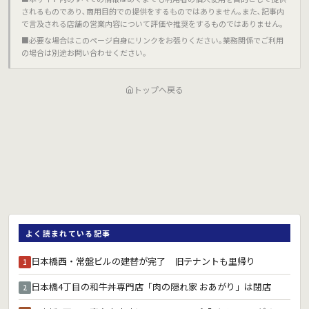
されるものであり､商用目的での提供をするものではありません｡また､記事内
で言及される店舗の営業内容について評価や推奨をするものではありません｡
■必要な場合はこのページ自身にリンクをお張りください｡業務関係でご利用
の場合は別途お問い合わせください｡
トップへ戻る
よく読まれている記事
日本橋西・常盤ビルの建替が完了 旧テナントも里帰り
1
日本橋4丁目の和牛丼専門店「肉の隠れ家 おあがり」は閉店
2