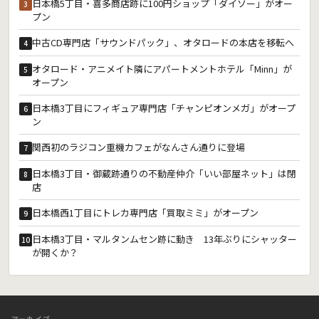
日本橋5丁目・喜多商店跡に100円ショップ「ダイソー」がオー
3
プン
中古CD専門店「サウンドパック」、オタロードの本店を移転へ
4
オタロード・アニメイト隣にアパートメントホテル「Minn」が
5
オープン
日本橋3丁目にフィギュア専門店「チャンピオンメガ」がオープ
6
ン
関西初のラジコン重機カフェがなんさん通りに登場
7
日本橋3丁目・御蔵跡通りの不動産仲介「いい部屋ネット」は閉
8
店
日本橋西1丁目にトレカ専門店「買取ミミ」がオープン
9
日本橋3丁目・マルタンムセン跡に動き 13年ぶりにシャッター
10
が開くか？
アーカイブ