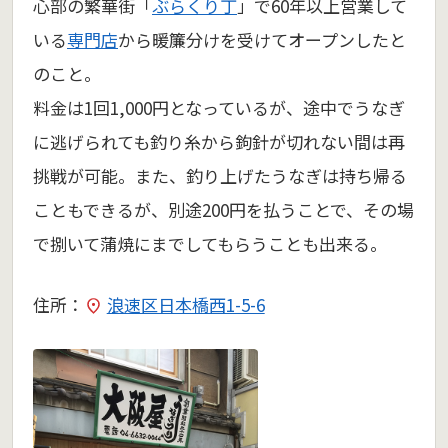
心部の繁華街「
ぶらくり丁
」で60年以上営業して
いる
専門店
から暖簾分けを受けてオープンしたと
のこと。
料金は1回1,000円となっているが、途中でうなぎ
に逃げられても釣り糸から鉤針が切れない間は再
挑戦が可能。また、釣り上げたうなぎは持ち帰る
こともできるが、別途200円を払うことで、その場
で捌いて蒲焼にまでしてもらうことも出来る。
住所：
浪速区日本橋西1-5-6