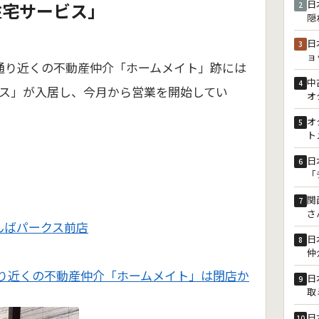
日
住宅サービス」
2
隠
日
3
ョ
通り近くの不動産仲介「ホームメイト」跡には
中
4
ス」が入居し、今月から営業を開始してい
オ
オ
5
ト
日
6
「
関
7
さ
んばパークス前店
日
8
仲
り近くの不動産仲介「ホームメイト」は閉店か
日
9
取
日
10