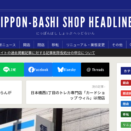
IPPON-BASHI SHOP HEADLIN
にっぽんばし しょっぷ へっどらいん
新ニュース
開店
閉店
移転
リニューアル・業態変更
その他
サイトの過去掲載記事に対する記事削除仮処分の申立について
@
LINE
Facebook
Bluesky
Threads
カテ
開店
次の記事 ›
らんが
日本橋西1丁目のトレカ専門店「カードショ
開店
ップ ウィル」は閉店
閉店
移転
リニ