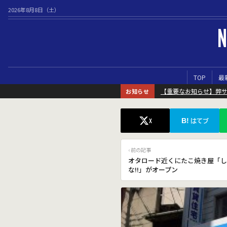
2026年8月8日（土）
N
TOP
最
【重要なお知らせ】弊
お知らせ
B!
X
はてブ
‹ 前の記事
オタロード近くにたこ焼き屋「し
な!!」がオープン