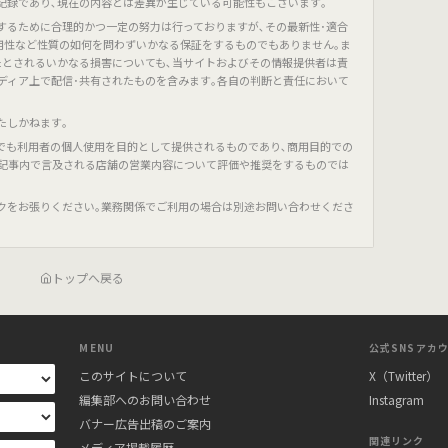
記録であり､現在の内容とは差異が生じている可能性もございます｡
するために合理的かつ一定の努力は行っておりますが､その最新性･適合
有用性など性質の如何を問わずいかなる保証をするものでもありません｡ま
たとされるいかなる損害についても､当サイトおよびその情報提供者は責
ディア上で配信･共有されたものを含みます｡各自の判断と責任において
たしかねます｡
でも利用者の個人使用を目的として提供されるものであり､商用目的での
､記事内で言及される店舗の営業内容について評価や推奨をするものでは
クをお張りください｡業務関係でご利用の場合は別途お問い合わせくださ
トップへ戻る
MENU
公式SNSアカ
このサイトについて
X（Twitter）
編集部へのお問い合わせ
Instagram
バナー広告出稿のご案内
関連リンク
メディア掲載履歴