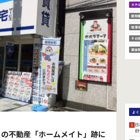
ホテ
開発
駐車
その
調査
よく
日
1
旧
くの不動産「ホームメイト」跡に