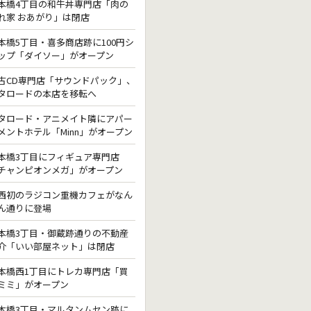
本橋4丁目の和牛丼専門店「肉の
れ家 おあがり」は閉店
本橋5丁目・喜多商店跡に100円シ
ップ「ダイソー」がオープン
古CD専門店「サウンドパック」、
タロードの本店を移転へ
タロード・アニメイト隣にアパー
メントホテル「Minn」がオープン
本橋3丁目にフィギュア専門店
チャンピオンメガ」がオープン
西初のラジコン重機カフェがなん
ん通りに登場
本橋3丁目・御蔵跡通りの不動産
介「いい部屋ネット」は閉店
本橋西1丁目にトレカ専門店「買
ミミ」がオープン
本橋3丁目・マルタンムセン跡に