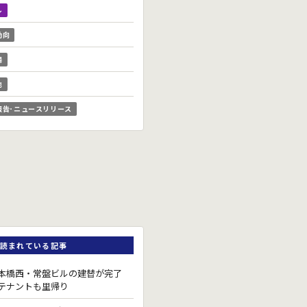
ル
動向
場
他
報告･ニュースリリース
読まれている記事
本橋西・常盤ビルの建替が完了
テナントも里帰り