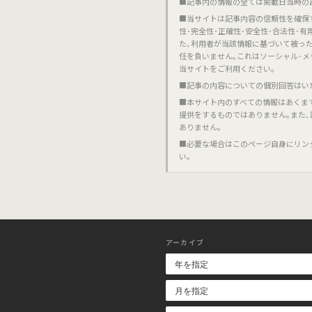
■記事内の情報の全ては掲載日当時の
■当サイトは記事内容の信頼性を確保
性･完全性･正確性･安全性･合法性･
た､利用者が当該情報に基づいて被っ
任を負いません｡これはソーシャル･メ
当サイトをご利用ください｡
■記事の内容についての個別回答はい
■本サイト内のすべての情報はあくま
提供をするものではありません｡また
ありません｡
■必要な場合はこのページ自身にリン
い｡
アーカイブ