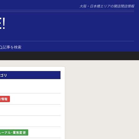
大阪・日本橋エリアの開店閉店情報
E!
記事を検索
ゴリ
前情報
ューアル･業態変更