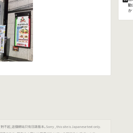
動
か
只有日語版本｡Sorry , this site is Japanese text only.