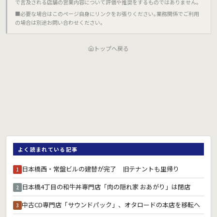
で言及される店舗の営業内容について評価や推奨をするものではありません｡
■必要な場合はこのページ自身にリンクをお張りください｡業務関係でご利用
の場合は別途お問い合わせください｡
トップへ戻る
よく読まれている記事
日本橋西・常盤ビルの建替が完了 旧テナントも里帰り
1
日本橋4丁目の和牛丼専門店「肉の隠れ家 おあがり」は閉店
2
中古CD専門店「サウンドパック」、オタロードの本店を移転へ
3