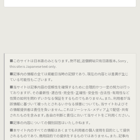
■このサイトは日本語のみとなります｡對不起,這個網站只有日語版本｡Sorry ,
this site is Japanese text only.
■記事内の情報の全ては掲載日当時の記録であり､現在の内容とは差異が生じ
ている可能性もございます｡
■当サイトは記事内容の信頼性を確保するために合理的かつ一定の努力は行っ
ておりますが､その最新性･適合性･完全性･正確性･安全性･合法性･有用性など
性質の如何を問わずいかなる保証をするものでもありません｡また､利用者が当
該情報に基づいて被ったとされるいかなる損害についても､当サイトおよびそ
の情報提供者は責任を負いません｡これはソーシャル･メディア上で配信･共有
されたものを含みます｡各自の判断と責任において当サイトをご利用ください｡
■記事の内容についての個別回答はいたしかねます｡
■本サイト内のすべての情報はあくまでも利用者の個人使用を目的として提供
されるものであり､商用目的での提供をするものではありません｡また､記事内