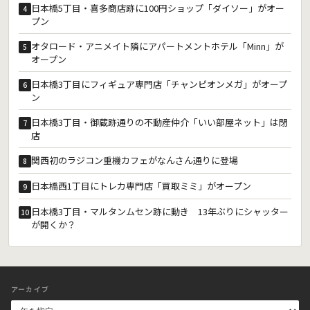
日本橋5丁目・喜多商店跡に100円ショップ「ダイソー」がオー
4
プン
オタロード・アニメイト隣にアパートメントホテル「Minn」が
5
オープン
日本橋3丁目にフィギュア専門店「チャンピオンメガ」がオープ
6
ン
日本橋3丁目・御蔵跡通りの不動産仲介「いい部屋ネット」は閉
7
店
関西初のラジコン重機カフェがなんさん通りに登場
8
日本橋西1丁目にトレカ専門店「買取ミミ」がオープン
9
日本橋3丁目・マルタンムセン跡に動き 13年ぶりにシャッター
10
が開くか？
アーカイブ