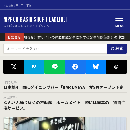
2026年8月9日（日）
NIPPON-BASHI SHOP HEADLINE!
にっぽんばし しょっぷ へっどらいん
MENU
【重要なお知らせ】弊サイトの過去掲載記事に対する記事削除仮処分の申立につ
お知らせ
検索
@
B!
‹ 前の記事
日本橋4丁目にダイニングバー「BAR UMEYA」が9月オープン予定
次の記事 ›
なんさん通り近くの不動産「ホームメイト」跡には同業の「賃貸住
宅サービス」