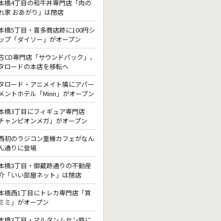
本橋4丁目の和牛丼専門店「肉の
れ家 おあがり」は閉店
本橋5丁目・喜多商店跡に100円シ
ップ「ダイソー」がオープン
古CD専門店「サウンドパック」、
タロードの本店を移転へ
タロード・アニメイト隣にアパー
メントホテル「Minn」がオープン
本橋3丁目にフィギュア専門店
チャンピオンメガ」がオープン
西初のラジコン重機カフェがなん
ん通りに登場
本橋3丁目・御蔵跡通りの不動産
介「いい部屋ネット」は閉店
本橋西1丁目にトレカ専門店「買
ミミ」がオープン
本橋3丁目・マルタンムセン跡に