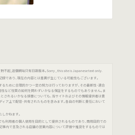
只有日語版本｡Sorry , this site is Japanese text only.
記録であり､現在の内容とは差異が生じている可能性もございます｡
するために合理的かつ一定の努力は行っておりますが､その最新性･適合
有用性など性質の如何を問わずいかなる保証をするものでもありません｡ま
たとされるいかなる損害についても､当サイトおよびその情報提供者は責
ディア上で配信･共有されたものを含みます｡各自の判断と責任において
たしかねます｡
でも利用者の個人使用を目的として提供されるものであり､商用目的での
､記事内で言及される店舗の営業内容について評価や推奨をするものでは