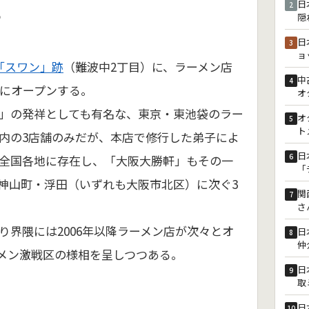
日
に
2
隠
日
3
ョ
「スワン」跡
（難波中2丁目）に、ラーメン店
中
4
日にオープンする。
オ
」の発祥としても有名な、東京・東池袋のラー
オ
5
ト
内の3店舗のみだが、本店で修行した弟子によ
日
6
全国各地に存在し、「大阪大勝軒」もその一
「
神山町・浮田（いずれも大阪市北区）に次ぐ3
関
7
さ
り界隈には2006年以降ラーメン店が次々とオ
日
8
仲
メン激戦区の様相を呈しつつある。
日
9
取
日
10