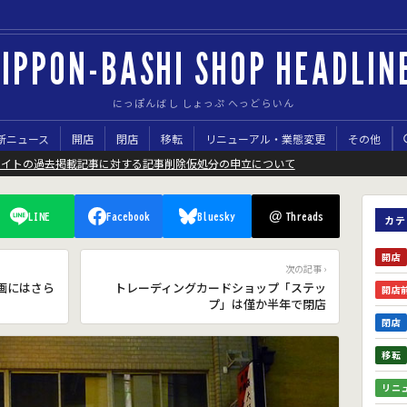
IPPON-BASHI SHOP HEADLIN
にっぽんばし しょっぷ へっどらいん
新ニュース
開店
閉店
移転
リニューアル・業態変更
その他
サイトの過去掲載記事に対する記事削除仮処分の申立について
@
LINE
Facebook
Bluesky
Threads
カテ
開店
次の記事 ›
画にはさら
トレーディングカードショップ「ステッ
開店
プ」は僅か半年で閉店
閉店
移転
リニ