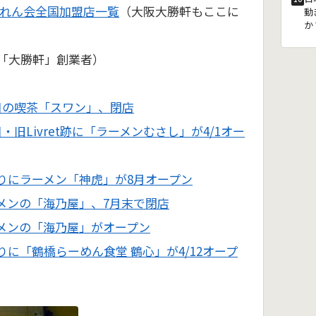
のれん会全国加盟店一覧
（大阪大勝軒もここに
動
か
「大勝軒」創業者）
目の喫茶「スワン」、閉店
・旧Livret跡に「ラーメンむさし」が4/1オー
りにラーメン「神虎」が8月オープン
メンの「海乃屋」、7月末で閉店
メンの「海乃屋」がオープン
りに「鶴橋らーめん食堂 鶴心」が4/12オープ