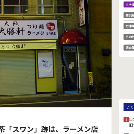
ホテ
開発
駐車
その
調査
よく
日
1
旧
茶「スワン」跡は、ラーメン店