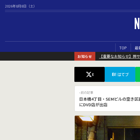
2026年8月8日（土）
N
TOP
最
【重要なお知らせ】弊
お知らせ
B!
X
はてブ
‹ 前の記事
日本橋4丁目・SEMビルの空き区
にDVD店が出店