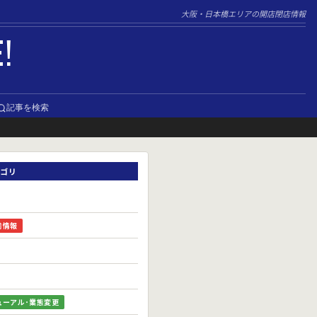
大阪・日本橋エリアの開店閉店情報
E!
記事を検索
ゴリ
前情報
ューアル･業態変更