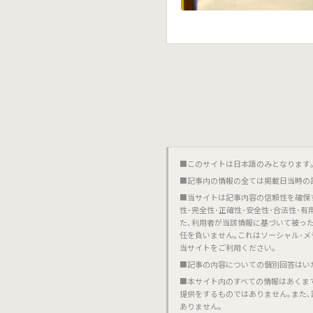
■このサイトは日本語のみとなります｡對不起,這個網站
■記事内の情報の全ては掲載日当時の
■当サイトは記事内容の信頼性を確保
性･完全性･正確性･安全性･合法性･
た､利用者が当該情報に基づいて被っ
任を負いません｡これはソーシャル･メ
当サイトをご利用ください｡
■記事の内容についての個別回答はい
■本サイト内のすべての情報はあくま
提供をするものではありません｡また
ありません｡