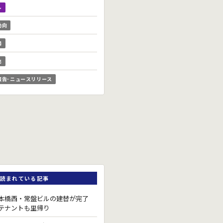
ル
動向
場
他
報告･ニュースリリース
読まれている記事
本橋西・常盤ビルの建替が完了
テナントも里帰り