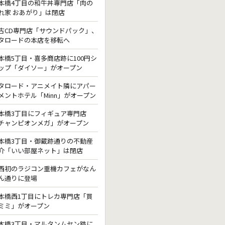
本橋4丁目の和牛丼専門店「肉の
れ家 おあがり」は閉店
古CD専門店「サウンドパック」、
タロードの本店を移転へ
本橋5丁目・喜多商店跡に100円シ
ップ「ダイソー」がオープン
タロード・アニメイト隣にアパー
メントホテル「Minn」がオープン
本橋3丁目にフィギュア専門店
チャンピオンメガ」がオープン
本橋3丁目・御蔵跡通りの不動産
介「いい部屋ネット」は閉店
西初のラジコン重機カフェがなん
ん通りに登場
本橋西1丁目にトレカ専門店「買
ミミ」がオープン
本橋3丁目・マルタンムセン跡に