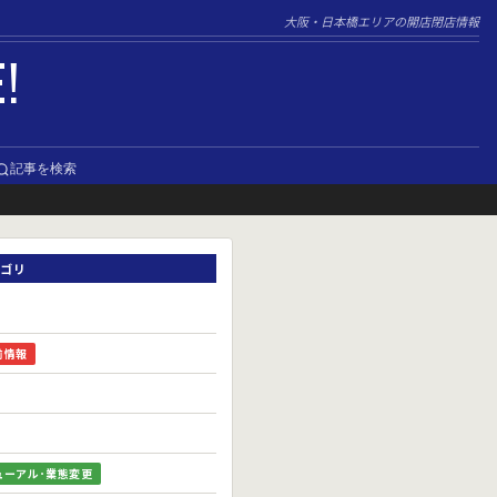
大阪・日本橋エリアの開店閉店情報
E!
記事を検索
ゴリ
前情報
ューアル･業態変更