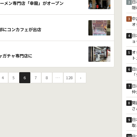
日
2
ーメン専門店「幸龍」がオープン
隠
中
3
オ
の一部にコンカフェが出店
日
4
ョ
オ
5
チャガチャ専門店に
ト
日
6
「
4
5
6
7
8
…
128
›
日
7
仲
関
8
さ
日
9
取
日
10