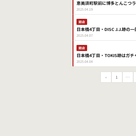
恵美須町駅前に博多とんこつラ
2025.04.19
開店
日本橋4丁目・DISC J.J.跡
2025.04.07
開店
日本橋4丁目・TOKIS跡はガ
2025.04.04
‹
1
…