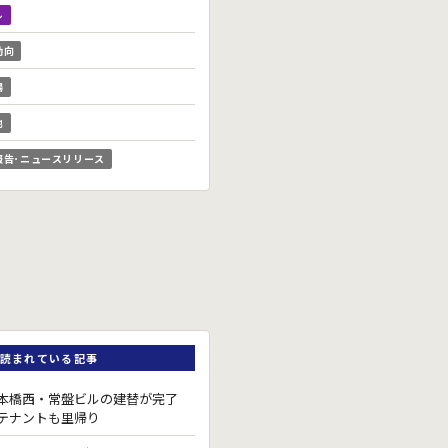
ル
動向
場
他
報告･ニュースリリース
読まれている記事
本橋西・常盤ビルの建替が完了
テナントも里帰り