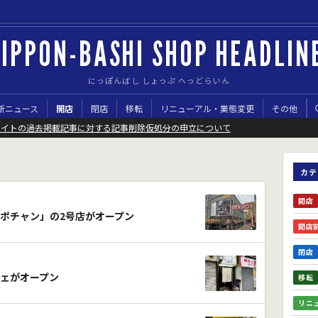
IPPON-BASHI SHOP HEADLIN
にっぽんばし しょっぷ へっどらいん
新ニュース
開店
閉店
移転
リニューアル・業態変更
その他
サイトの過去掲載記事に対する記事削除仮処分の申立について
カテ
開店
ポチャン」の2号店がオープン
開店
閉店
ェがオープン
移転
リニ