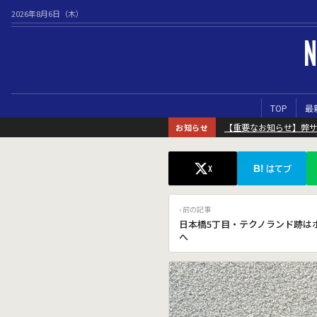
2026年8月6日（木）
N
TOP
最
【重要なお知らせ】弊
お知らせ
B!
X
はてブ
‹ 前の記事
日本橋5丁目・テクノランド跡は
へ