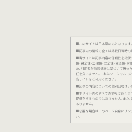
■このサイトは日本語のみとなります｡對不起,這個網站
■記事内の情報の全ては掲載日当時の
■当サイトは記事内容の信頼性を確保
性･完全性･正確性･安全性･合法性･
た､利用者が当該情報に基づいて被っ
任を負いません｡これはソーシャル･メ
当サイトをご利用ください｡
■記事の内容についての個別回答はい
■本サイト内のすべての情報はあくま
提供をするものではありません｡また
ありません｡
■必要な場合はこのページ自身にリン
い｡