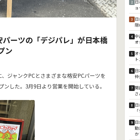
日
2
ョ
日
3
隠
中
4
安パーツの「デジパレ」が日本橋
オ
プン
オ
5
ト
日
6
に、ジャンクPCとさまざまな格安PCパーツを
仲
プンした。3月9日より営業を開始している。
関
7
さ
日
8
「
日
9
動
か