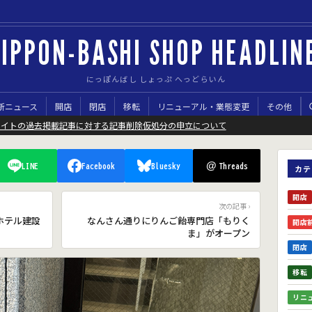
IPPON-BASHI SHOP HEADLIN
にっぽんばし しょっぷ へっどらいん
新ニュース
開店
閉店
移転
リニューアル・業態変更
その他
サイトの過去掲載記事に対する記事削除仮処分の申立について
@
LINE
Facebook
Bluesky
Threads
カテ
開店
次の記事 ›
ホテル建設
なんさん通りにりんご飴専門店「もりく
開店
ま」がオープン
閉店
移転
リニ