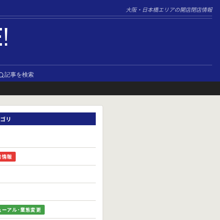
大阪・日本橋エリアの開店閉店情報
E!
記事を検索
ゴリ
前情報
ューアル･業態変更