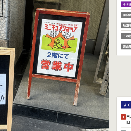
ホテ
開発
駐車
その
調査
よく
日
1
旧