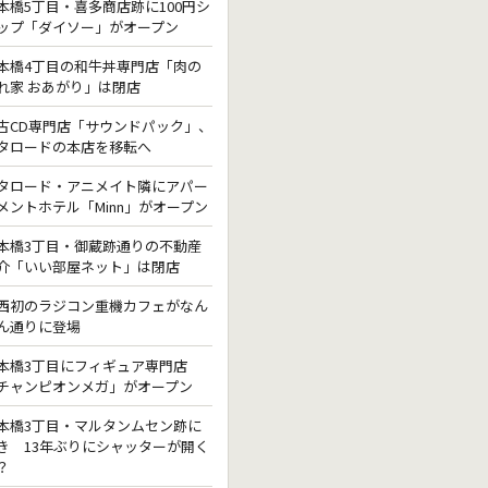
本橋5丁目・喜多商店跡に100円シ
ップ「ダイソー」がオープン
本橋4丁目の和牛丼専門店「肉の
れ家 おあがり」は閉店
古CD専門店「サウンドパック」、
タロードの本店を移転へ
タロード・アニメイト隣にアパー
メントホテル「Minn」がオープン
本橋3丁目・御蔵跡通りの不動産
介「いい部屋ネット」は閉店
西初のラジコン重機カフェがなん
ん通りに登場
本橋3丁目にフィギュア専門店
チャンピオンメガ」がオープン
本橋3丁目・マルタンムセン跡に
き 13年ぶりにシャッターが開く
？