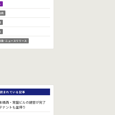
ル
動向
場
他
報告･ニュースリリース
読まれている記事
本橋西・常盤ビルの建替が完了
テナントも里帰り