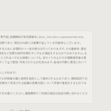
只有日語版本｡Sorry , this site is Japanese text only.
記録であり､現在の内容とは差異が生じている可能性もございます｡
するために合理的かつ一定の努力は行っておりますが､その最新性･適合
有用性など性質の如何を問わずいかなる保証をするものでもありません｡ま
たとされるいかなる損害についても､当サイトおよびその情報提供者は責
ディア上で配信･共有されたものを含みます｡各自の判断と責任において
たしかねます｡
でも利用者の個人使用を目的として提供されるものであり､商用目的での
､記事内で言及される店舗の営業内容について評価や推奨をするものでは
クをお張りください｡業務関係でご利用の場合は別途お問い合わせくださ
トップへ戻る