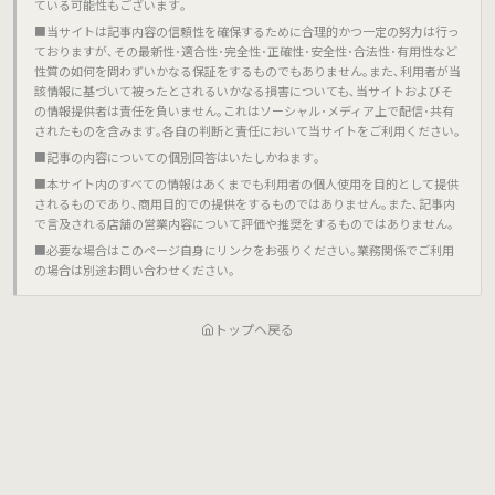
ている可能性もございます｡
■当サイトは記事内容の信頼性を確保するために合理的かつ一定の努力は行っ
ておりますが､その最新性･適合性･完全性･正確性･安全性･合法性･有用性など
性質の如何を問わずいかなる保証をするものでもありません｡また､利用者が当
該情報に基づいて被ったとされるいかなる損害についても､当サイトおよびそ
の情報提供者は責任を負いません｡これはソーシャル･メディア上で配信･共有
されたものを含みます｡各自の判断と責任において当サイトをご利用ください｡
■記事の内容についての個別回答はいたしかねます｡
■本サイト内のすべての情報はあくまでも利用者の個人使用を目的として提供
されるものであり､商用目的での提供をするものではありません｡また､記事内
で言及される店舗の営業内容について評価や推奨をするものではありません｡
■必要な場合はこのページ自身にリンクをお張りください｡業務関係でご利用
の場合は別途お問い合わせください｡
トップへ戻る