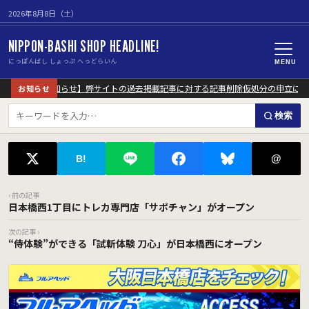
2026年8月8日（土）
NIPPON-BASHI SHOP HEADLINE!
にっぽんばし しょっぷ へっどらいん
MENU
【重要なお知らせ】弊サイトの過去掲載記事に対する記事削除仮処分の申立につい
お知らせ
検索
@
B!
‹ 前の記事
日本橋西1丁目にトレカ専門店「サポチャン」がオープン
次の記事 ›
“侍体験”ができる「試斬体験 刀心」が日本橋西にオープン