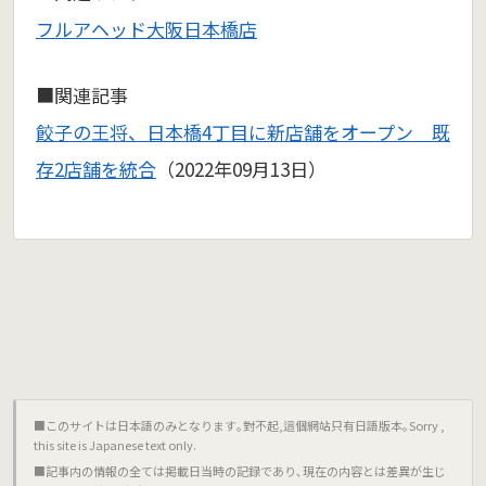
フルアヘッド大阪日本橋店
■関連記事
餃子の王将、日本橋4丁目に新店舗をオープン 既
存2店舗を統合
（2022年09月13日）
■このサイトは日本語のみとなります｡對不起,這個網站只有日語版本｡Sorry ,
this site is Japanese text only.
■記事内の情報の全ては掲載日当時の記録であり､現在の内容とは差異が生じ