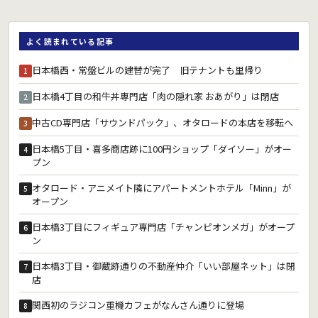
よく読まれている記事
日本橋西・常盤ビルの建替が完了 旧テナントも里帰り
1
日本橋4丁目の和牛丼専門店「肉の隠れ家 おあがり」は閉店
2
中古CD専門店「サウンドパック」、オタロードの本店を移転へ
3
日本橋5丁目・喜多商店跡に100円ショップ「ダイソー」がオー
4
プン
オタロード・アニメイト隣にアパートメントホテル「Minn」が
5
オープン
日本橋3丁目にフィギュア専門店「チャンピオンメガ」がオープ
6
ン
日本橋3丁目・御蔵跡通りの不動産仲介「いい部屋ネット」は閉
7
店
関西初のラジコン重機カフェがなんさん通りに登場
8