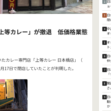
日
2
ョ
日
3
隠
中
4
上等カレー」が撤退 低価格業態
オ
オ
5
ト
日
6
いたカレー専門店「上等カレー 日本橋店」（
仲
月17日で閉店していたことが判明した。
日
7
「
関
8
さ
日
9
動
か