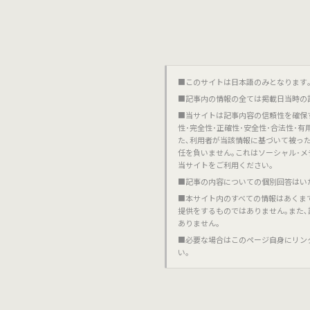
■このサイトは日本語のみとなります｡對不起,這個網站
■記事内の情報の全ては掲載日当時の
■当サイトは記事内容の信頼性を確保
性･完全性･正確性･安全性･合法性･
た､利用者が当該情報に基づいて被っ
任を負いません｡これはソーシャル･メ
当サイトをご利用ください｡
■記事の内容についての個別回答はい
■本サイト内のすべての情報はあくま
提供をするものではありません｡また
ありません｡
■必要な場合はこのページ自身にリン
い｡