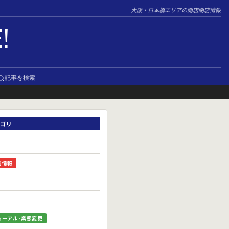
大阪・日本橋エリアの開店閉店情報
E!
記事を検索
ゴリ
前情報
ューアル･業態変更