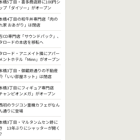
本橋5丁目・喜多商店跡に100円シ
ップ「ダイソー」がオープン
本橋4丁目の和牛丼専門店「肉の
れ家 おあがり」は閉店
古CD専門店「サウンドパック」、
タロードの本店を移転へ
タロード・アニメイト隣にアパー
メントホテル「Minn」がオープン
本橋3丁目・御蔵跡通りの不動産
介「いい部屋ネット」は閉店
本橋3丁目にフィギュア専門店
チャンピオンメガ」がオープン
西初のラジコン重機カフェがなん
ん通りに登場
本橋3丁目・マルタンムセン跡に
き 13年ぶりにシャッターが開く
？