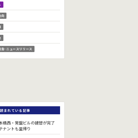
ル
動向
場
他
報告･ニュースリリース
読まれている記事
本橋西・常盤ビルの建替が完了
テナントも里帰り