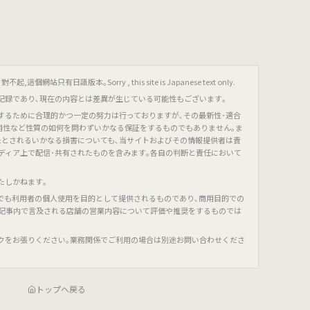
只有日語版本｡Sorry , this site is Japanese text only.
記録であり､現在の内容とは差異が生じている可能性もございます｡
するために合理的かつ一定の努力は行っておりますが､その最新性･適合
有用性など性質の如何を問わずいかなる保証をするものでもありません｡ま
たとされるいかなる損害についても､当サイトおよびその情報提供者は責
ディア上で配信･共有されたものを含みます｡各自の判断と責任において
たしかねます｡
でも利用者の個人使用を目的として提供されるものであり､商用目的での
､記事内で言及される店舗の営業内容について評価や推奨をするものでは
クをお張りください｡業務関係でご利用の場合は別途お問い合わせくださ
トップへ戻る