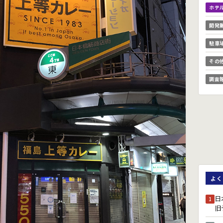
ホテ
開発
駐車
その
調査
よく
日
1
旧