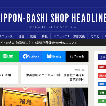
IPPON-BASHI SHOP HEADLIN
にっぽんばし しょっぷ へっどらいん
新ニュース
開店
閉店
移転
リニューアル・業態変更
その他
サイトの過去掲載記事に対する記事削除仮処分の申立について
@
LINE
Facebook
Bluesky
Threads
カテ
開店
次の記事 ›
リ」は閉
恵美須町のホテルWBF跡、別会社で年末に
開店
営業再開へ
閉店
移転
リニ