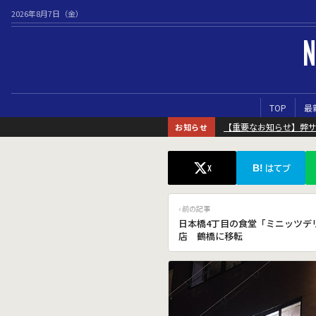
2026年8月7日（金）
N
TOP
最
【重要なお知らせ】弊
お知らせ
B!
X
はてブ
‹ 前の記事
日本橋4丁目の食堂「ミニッツデ
店 鶴橋に移転