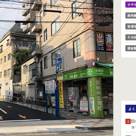
ホテ
開発
駐車
その
調査
よく
日
1
ョ