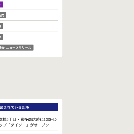
ル
動向
場
他
報告･ニュースリリース
読まれている記事
本橋5丁目・喜多商店跡に100円シ
ップ「ダイソー」がオープン