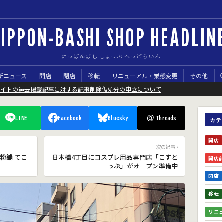
IPPON-BASHI SHOP HEADLIN
にっぽんばし しょっぷ へっどらいん
新ニュース
開店
閉店
移転
リニューアル・業態変更
その他
サイトの過去掲載記事に対する記事削除仮処分の申立について
@
LINE
Facebook
Bluesky
Threads
カテ
開店
次の記事 ›
粉舗 てこ
日本橋4丁目にコスプレ用品専門店「こすと
開店
っぷ」がオープン準備中
閉店
移転
リニ