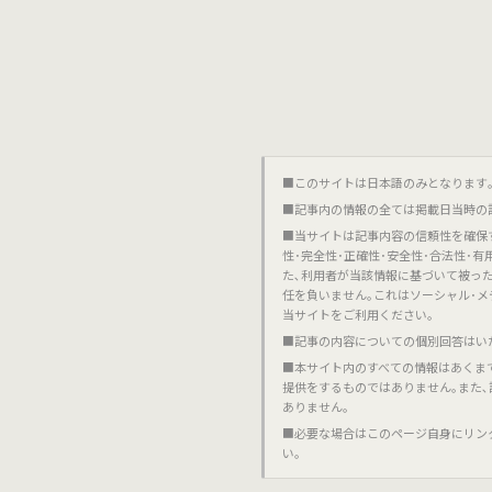
■このサイトは日本語のみとなります｡對不起,這個網站
■記事内の情報の全ては掲載日当時の
■当サイトは記事内容の信頼性を確保
性･完全性･正確性･安全性･合法性･
た､利用者が当該情報に基づいて被っ
任を負いません｡これはソーシャル･メ
当サイトをご利用ください｡
■記事の内容についての個別回答はい
■本サイト内のすべての情報はあくま
提供をするものではありません｡また
ありません｡
■必要な場合はこのページ自身にリン
い｡