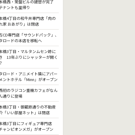
本橋西・常盤ビルの建替が完了
テナントも里帰り
本橋4丁目の和牛丼専門店「肉の
れ家 おあがり」は閉店
古CD専門店「サウンドパック」、
タロードの本店を移転へ
本橋3丁目・マルタンムセン跡に
き 13年ぶりにシャッターが開く
？
タロード・アニメイト隣にアパー
メントホテル「Minn」がオープン
西初のラジコン重機カフェがなん
ん通りに登場
本橋3丁目・御蔵跡通りの不動産
介「いい部屋ネット」は閉店
本橋3丁目にフィギュア専門店
チャンピオンメガ」がオープン