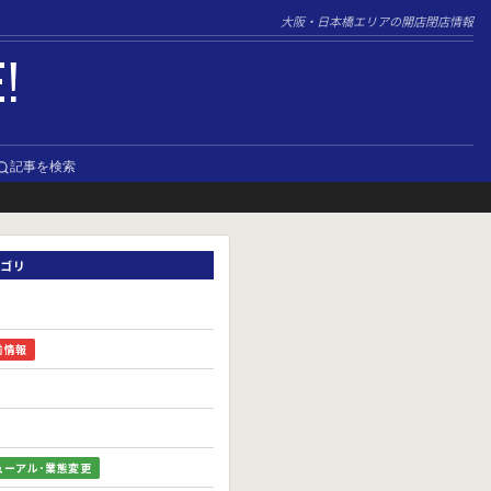
大阪・日本橋エリアの開店閉店情報
E!
記事を検索
ゴリ
前情報
ューアル･業態変更