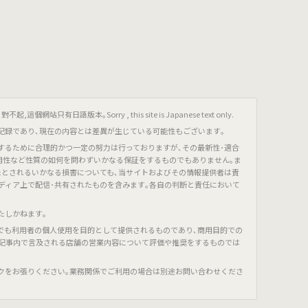
只有日語版本｡Sorry , this site is Japanese text only.
記録であり､現在の内容とは差異が生じている可能性もございます｡
するために合理的かつ一定の努力は行っておりますが､その最新性･適合
有用性など性質の如何を問わずいかなる保証をするものでもありません｡ま
たとされるいかなる損害についても､当サイトおよびその情報提供者は責
ディア上で配信･共有されたものを含みます｡各自の判断と責任において
たしかねます｡
でも利用者の個人使用を目的として提供されるものであり､商用目的での
､記事内で言及される店舗の営業内容について評価や推奨をするものでは
クをお張りください｡業務関係でご利用の場合は別途お問い合わせくださ