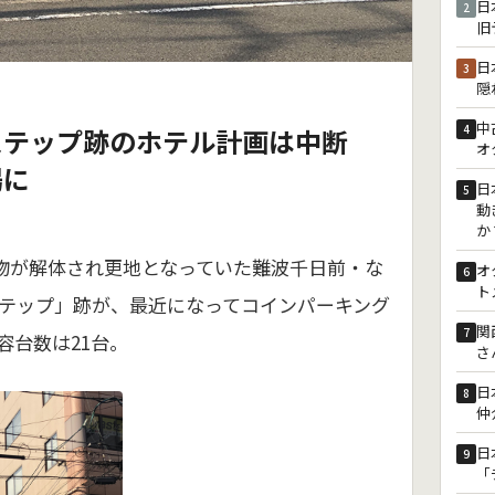
日
2
旧
日
3
隠
中
4
ステップ跡のホテル計画は中断
オ
場に
日
5
動
か
、建物が解体され更地となっていた難波千日前・な
オ
6
ト
テップ」跡が、最近になってコインパーキング
関
7
容台数は21台。
さ
日
8
仲
日
9
「