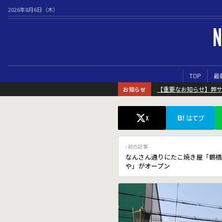
2026年8月6日（木）
N
TOP
最
【重要なお知らせ】弊
お知らせ
B!
X
はてブ
‹ 前の記事
なんさん通りにたこ焼き屋「鶴橋
や」がオープン