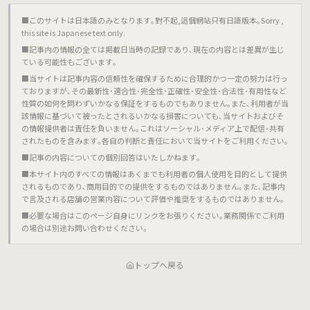
■このサイトは日本語のみとなります｡對不起,這個網站只有日語版本｡Sorry ,
this site is Japanese text only.
■記事内の情報の全ては掲載日当時の記録であり､現在の内容とは差異が生じ
ている可能性もございます｡
■当サイトは記事内容の信頼性を確保するために合理的かつ一定の努力は行っ
ておりますが､その最新性･適合性･完全性･正確性･安全性･合法性･有用性など
性質の如何を問わずいかなる保証をするものでもありません｡また､利用者が当
該情報に基づいて被ったとされるいかなる損害についても､当サイトおよびそ
の情報提供者は責任を負いません｡これはソーシャル･メディア上で配信･共有
されたものを含みます｡各自の判断と責任において当サイトをご利用ください｡
■記事の内容についての個別回答はいたしかねます｡
■本サイト内のすべての情報はあくまでも利用者の個人使用を目的として提供
されるものであり､商用目的での提供をするものではありません｡また､記事内
で言及される店舗の営業内容について評価や推奨をするものではありません｡
■必要な場合はこのページ自身にリンクをお張りください｡業務関係でご利用
の場合は別途お問い合わせください｡
トップへ戻る