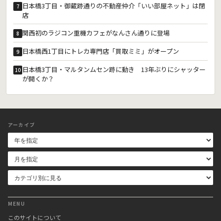
日本橋3丁目・御蔵跡通りの不動産仲介「いい部屋ネット」は閉
7
店
関西初のラジコン重機カフェがなんさん通りに登場
8
日本橋西1丁目にトレカ専門店「買取ミミ」がオープン
9
日本橋3丁目・マルタンムセン跡に動き 13年ぶりにシャッター
10
が開くか？
アーカイブ
MENU
このサイトについて