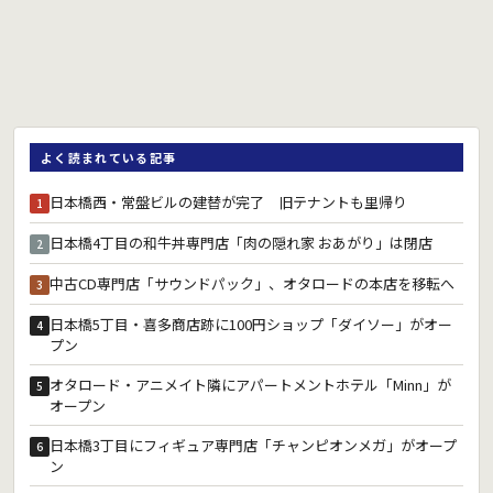
よく読まれている記事
日本橋西・常盤ビルの建替が完了 旧テナントも里帰り
1
日本橋4丁目の和牛丼専門店「肉の隠れ家 おあがり」は閉店
2
中古CD専門店「サウンドパック」、オタロードの本店を移転へ
3
日本橋5丁目・喜多商店跡に100円ショップ「ダイソー」がオー
4
プン
オタロード・アニメイト隣にアパートメントホテル「Minn」が
5
オープン
日本橋3丁目にフィギュア専門店「チャンピオンメガ」がオープ
6
ン