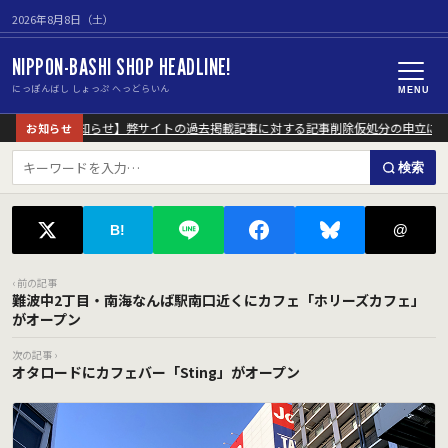
2026年8月8日（土）
NIPPON-BASHI SHOP HEADLINE!
にっぽんばし しょっぷ へっどらいん
MENU
【重要なお知らせ】弊サイトの過去掲載記事に対する記事削除仮処分の申立につい
お知らせ
検索
@
B!
‹ 前の記事
難波中2丁目・南海なんば駅南口近くにカフェ「ホリーズカフェ」
がオープン
次の記事 ›
オタロードにカフェバー「Sting」がオープン