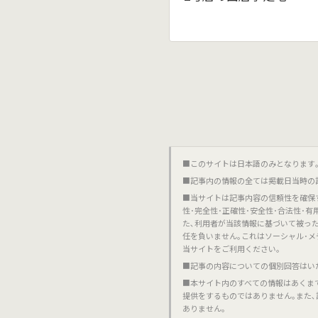
■このサイトは日本語のみとなります｡對不起,這個網站
■記事内の情報の全ては掲載日当時の
■当サイトは記事内容の信頼性を確保
性･完全性･正確性･安全性･合法性･
た､利用者が当該情報に基づいて被っ
任を負いません｡これはソーシャル･メ
当サイトをご利用ください｡
■記事の内容についての個別回答はい
■本サイト内のすべての情報はあくま
提供をするものではありません｡また
ありません｡