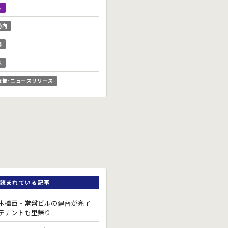
ル
動向
場
他
報告･ニュースリリース
読まれている記事
本橋西・常盤ビルの建替が完了
テナントも里帰り