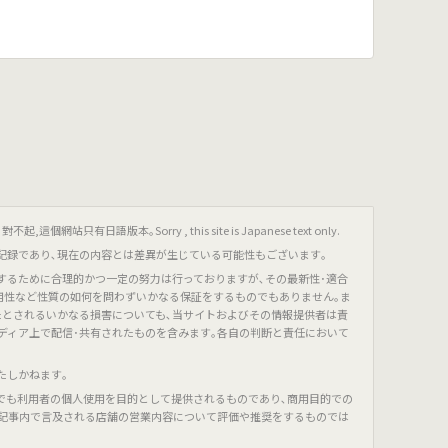
只有日語版本｡Sorry , this site is Japanese text only.
記録であり､現在の内容とは差異が生じている可能性もございます｡
するために合理的かつ一定の努力は行っておりますが､その最新性･適合
有用性など性質の如何を問わずいかなる保証をするものでもありません｡ま
たとされるいかなる損害についても､当サイトおよびその情報提供者は責
ディア上で配信･共有されたものを含みます｡各自の判断と責任において
たしかねます｡
でも利用者の個人使用を目的として提供されるものであり､商用目的での
､記事内で言及される店舗の営業内容について評価や推奨をするものでは