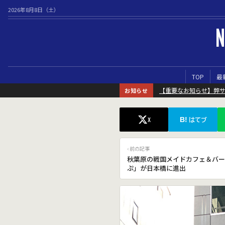
2026年8月8日（土）
N
TOP
最
【重要なお知らせ】弊
お知らせ
B!
X
はてブ
‹ 前の記事
秋葉原の戦国メイドカフェ＆バー
ぷ」が日本橋に進出