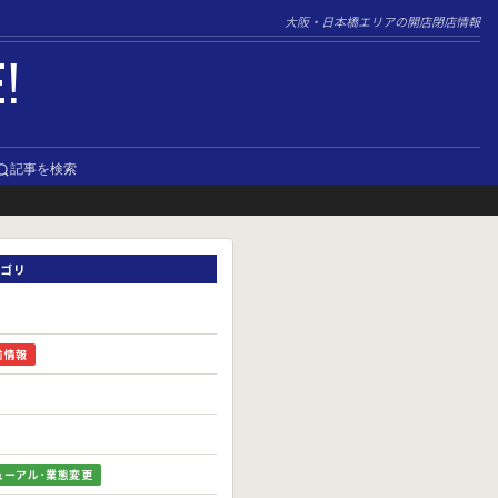
大阪・日本橋エリアの開店閉店情報
E!
記事を検索
ゴリ
前情報
ューアル･業態変更