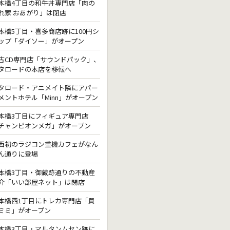
本橋4丁目の和牛丼専門店「肉の
れ家 おあがり」は閉店
本橋5丁目・喜多商店跡に100円シ
ップ「ダイソー」がオープン
古CD専門店「サウンドパック」、
タロードの本店を移転へ
タロード・アニメイト隣にアパー
メントホテル「Minn」がオープン
本橋3丁目にフィギュア専門店
チャンピオンメガ」がオープン
西初のラジコン重機カフェがなん
ん通りに登場
本橋3丁目・御蔵跡通りの不動産
介「いい部屋ネット」は閉店
本橋西1丁目にトレカ専門店「買
ミミ」がオープン
本橋3丁目・マルタンムセン跡に