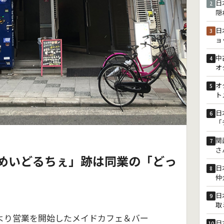
日
2
隠
日
3
ョ
中
4
オ
オ
5
ト
日
6
「
関
7
さ
めいどるちぇ」跡は同業の「どっ
日
8
仲
日
9
取
月より営業を開始したメイドカフェ＆バー
日
10