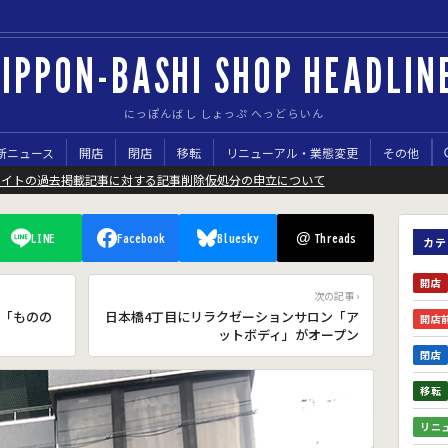
IPPON-BASHI SHOP HEADLIN
にっぽんばし しょっぷ へっどらいん
新ニュース
開店
閉店
移転
リニューアル・業態変更
その他
サイトの過去掲載記事に対する記事削除仮処分の申立について
@
LINE
Facebook
Bluesky
Threads
カテ
開店
次の記事 ›
「ものの
日本橋4丁目にリラクゼーションサロン「ア
開店
ットボディ」がオープン
閉店
移転
リニ