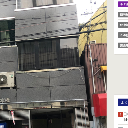
ホテ
開発
駐車
その
調査
よく
日
1
旧