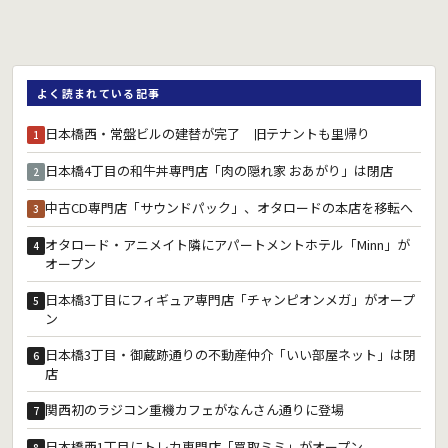
よく読まれている記事
日本橋西・常盤ビルの建替が完了 旧テナントも里帰り
1
日本橋4丁目の和牛丼専門店「肉の隠れ家 おあがり」は閉店
2
中古CD専門店「サウンドパック」、オタロードの本店を移転へ
3
オタロード・アニメイト隣にアパートメントホテル「Minn」が
4
オープン
日本橋3丁目にフィギュア専門店「チャンピオンメガ」がオープ
5
ン
日本橋3丁目・御蔵跡通りの不動産仲介「いい部屋ネット」は閉
6
店
関西初のラジコン重機カフェがなんさん通りに登場
7
日本橋西1丁目にトレカ専門店「買取ミミ」がオープン
8