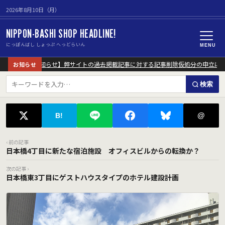
2026年8月10日（月）
NIPPON-BASHI SHOP HEADLINE!
にっぽんばし しょっぷ へっどらいん
MENU
【重要なお知らせ】弊サイトの過去掲載記事に対する記事削除仮処分の申立につ
お知らせ
検索
@
B!
‹ 前の記事
日本橋4丁目に新たな宿泊施設 オフィスビルからの転換か？
次の記事 ›
日本橋東3丁目にゲストハウスタイプのホテル建設計画