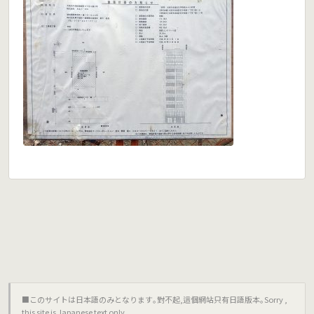
■このサイトは日本語のみとなります｡對不起,這個網站只有日語版本｡Sorry ,
this site is Japanese text only.