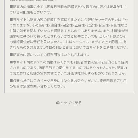
■記事内の情報の全ては掲載日当時の記録であり､現在の内容とは差異が生じ
ている可能性もございます｡
■当サイトは記事内容の信頼性を確保するために合理的かつ一定の努力は行っ
ておりますが､その最新性･適合性･完全性･正確性･安全性･合法性･有用性など
性質の如何を問わずいかなる保証をするものでもありません｡また､利用者が当
該情報に基づいて被ったとされるいかなる損害についても､当サイトおよびそ
の情報提供者は責任を負いません｡これはソーシャル･メディア上で配信･共有
されたものを含みます｡各自の判断と責任において当サイトをご利用ください｡
■記事の内容についての個別回答はいたしかねます｡
■本サイト内のすべての情報はあくまでも利用者の個人使用を目的として提供
されるものであり､商用目的での提供をするものではありません｡また､記事内
で言及される店舗の営業内容について評価や推奨をするものではありません｡
■必要な場合はこのページ自身にリンクをお張りください｡業務関係でご利用
の場合は別途お問い合わせください｡
トップへ戻る