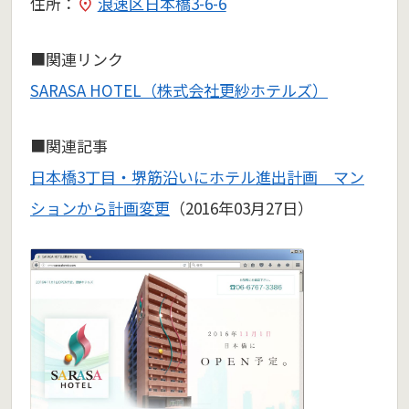
住所：
浪速区日本橋3-6-6
■関連リンク
SARASA HOTEL（株式会社更紗ホテルズ）
■関連記事
日本橋3丁目・堺筋沿いにホテル進出計画 マン
ションから計画変更
（2016年03月27日）