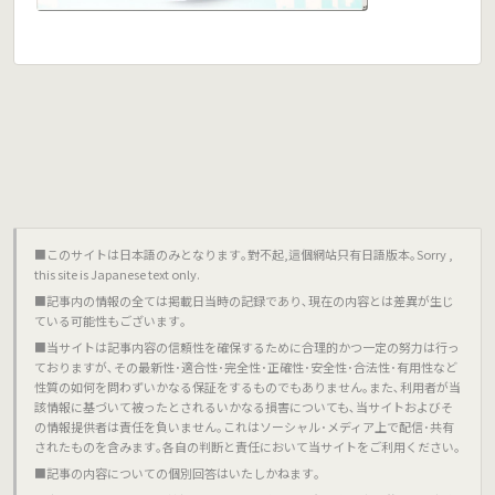
■このサイトは日本語のみとなります｡對不起,這個網站只有日語版本｡Sorry ,
this site is Japanese text only.
■記事内の情報の全ては掲載日当時の記録であり､現在の内容とは差異が生じ
ている可能性もございます｡
■当サイトは記事内容の信頼性を確保するために合理的かつ一定の努力は行っ
ておりますが､その最新性･適合性･完全性･正確性･安全性･合法性･有用性など
性質の如何を問わずいかなる保証をするものでもありません｡また､利用者が当
該情報に基づいて被ったとされるいかなる損害についても､当サイトおよびそ
の情報提供者は責任を負いません｡これはソーシャル･メディア上で配信･共有
されたものを含みます｡各自の判断と責任において当サイトをご利用ください｡
■記事の内容についての個別回答はいたしかねます｡