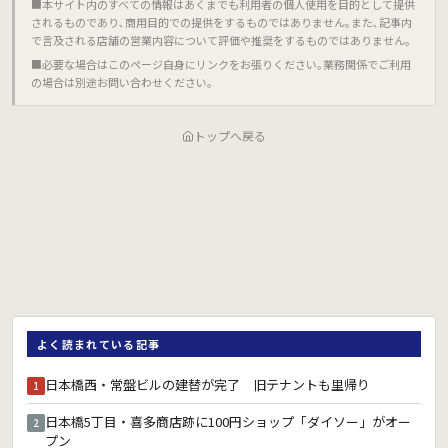
■本サイト内のすべての情報はあくまでも利用者の個人使用を目的として提供
されるものであり､商用目的での提供をするものではありません｡また､記事内
で言及される店舗の営業内容について評価や推奨をするものではありません｡
■必要な場合はこのページ自身にリンクをお張りください｡業務関係でご利用
の場合は別途お問い合わせください｡
トップへ戻る
よく読まれている記事
日本橋西・常盤ビルの建替が完了 旧テナントも里帰り
1
日本橋5丁目・喜多商店跡に100円ショップ「ダイソー」がオー
2
プン