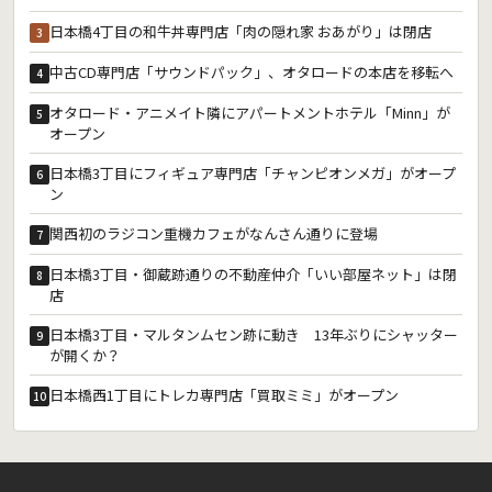
日本橋4丁目の和牛丼専門店「肉の隠れ家 おあがり」は閉店
3
中古CD専門店「サウンドパック」、オタロードの本店を移転へ
4
オタロード・アニメイト隣にアパートメントホテル「Minn」が
5
オープン
日本橋3丁目にフィギュア専門店「チャンピオンメガ」がオープ
6
ン
関西初のラジコン重機カフェがなんさん通りに登場
7
日本橋3丁目・御蔵跡通りの不動産仲介「いい部屋ネット」は閉
8
店
日本橋3丁目・マルタンムセン跡に動き 13年ぶりにシャッター
9
が開くか？
日本橋西1丁目にトレカ専門店「買取ミミ」がオープン
10