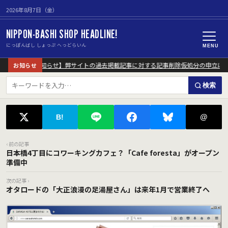
2026年8月7日（金）
NIPPON-BASHI SHOP HEADLINE!
にっぽんばし しょっぷ へっどらいん
MENU
【重要なお知らせ】弊サイトの過去掲載記事に対する記事削除仮処分の申立につ
お知らせ
検索
@
B!
‹ 前の記事
日本橋4丁目にコワーキングカフェ？「Cafe foresta」がオープン
準備中
次の記事 ›
オタロードの「大正浪漫の足湯屋さん」は来年1月で営業終了へ