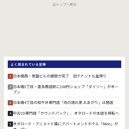
トップへ戻る
よく読まれている記事
日本橋西・常盤ビルの建替が完了 旧テナントも里帰り
1
日本橋5丁目・喜多商店跡に100円ショップ「ダイソー」がオー
2
プン
日本橋4丁目の和牛丼専門店「肉の隠れ家 おあがり」は閉店
3
中古CD専門店「サウンドパック」、オタロードの本店を移転へ
4
オタロード・アニメイト隣にアパートメントホテル「Minn」が
5