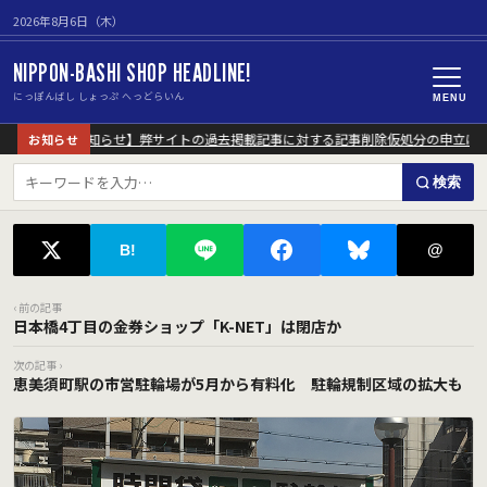
2026年8月6日（木）
NIPPON-BASHI SHOP HEADLINE!
にっぽんばし しょっぷ へっどらいん
MENU
【重要なお知らせ】弊サイトの過去掲載記事に対する記事削除仮処分の申立につ
お知らせ
検索
@
B!
‹ 前の記事
日本橋4丁目の金券ショップ「K-NET」は閉店か
次の記事 ›
恵美須町駅の市営駐輪場が5月から有料化 駐輪規制区域の拡大も