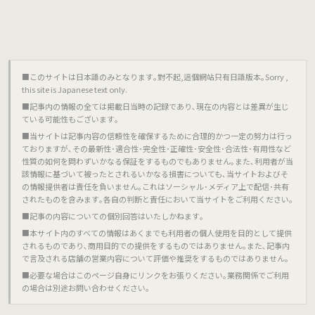
■このサイトは日本語のみとなります｡對不起,這個網站只有日語版本｡Sorry ,
this site is Japanese text only.
■記事内の情報の全ては掲載日当時の記録であり､現在の内容とは差異が生じ
ている可能性もございます｡
■当サイトは記事内容の信頼性を確保するために合理的かつ一定の努力は行っ
ておりますが､その最新性･適合性･完全性･正確性･安全性･合法性･有用性など
性質の如何を問わずいかなる保証をするものでもありません｡また､利用者が当
該情報に基づいて被ったとされるいかなる損害についても､当サイトおよびそ
の情報提供者は責任を負いません｡これはソーシャル･メディア上で配信･共有
されたものを含みます｡各自の判断と責任において当サイトをご利用ください｡
■記事の内容についての個別回答はいたしかねます｡
■本サイト内のすべての情報はあくまでも利用者の個人使用を目的として提供
されるものであり､商用目的での提供をするものではありません｡また､記事内
で言及される店舗の営業内容について評価や推奨をするものではありません｡
■必要な場合はこのページ自身にリンクをお張りください｡業務関係でご利用
の場合は別途お問い合わせください｡