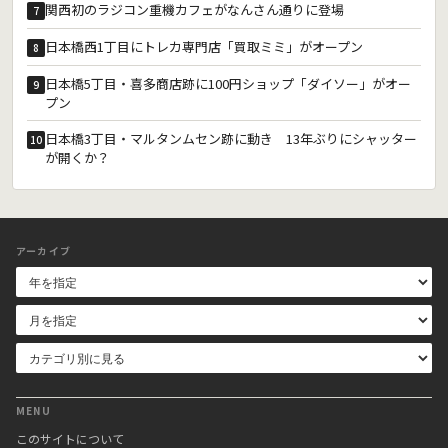
関西初のラジコン重機カフェがなんさん通りに登場
7
日本橋西1丁目にトレカ専門店「買取ミミ」がオープン
8
日本橋5丁目・喜多商店跡に100円ショップ「ダイソー」がオー
9
プン
日本橋3丁目・マルタンムセン跡に動き 13年ぶりにシャッター
10
が開くか？
アーカイブ
MENU
このサイトについて