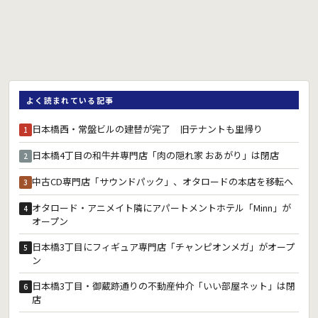
よく読まれている記事
日本橋西・常盤ビルの建替が完了 旧テナントも里帰り
1
日本橋4丁目の和牛丼専門店「肉の隠れ家 おあがり」は閉店
2
中古CD専門店「サウンドパック」、オタロードの本店を移転へ
3
オタロード・アニメイト隣にアパートメントホテル「Minn」が
4
オープン
日本橋3丁目にフィギュア専門店「チャンピオンメガ」がオープ
5
ン
日本橋3丁目・御蔵跡通りの不動産仲介「いい部屋ネット」は閉
6
店