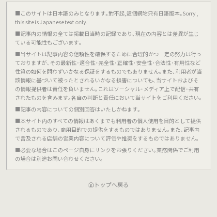
■このサイトは日本語のみとなります｡對不起,這個網站只有日語版本｡Sorry ,
this site is Japanese text only.
■記事内の情報の全ては掲載日当時の記録であり､現在の内容とは差異が生じ
ている可能性もございます｡
■当サイトは記事内容の信頼性を確保するために合理的かつ一定の努力は行っ
ておりますが､その最新性･適合性･完全性･正確性･安全性･合法性･有用性など
性質の如何を問わずいかなる保証をするものでもありません｡また､利用者が当
該情報に基づいて被ったとされるいかなる損害についても､当サイトおよびそ
の情報提供者は責任を負いません｡これはソーシャル･メディア上で配信･共有
されたものを含みます｡各自の判断と責任において当サイトをご利用ください｡
■記事の内容についての個別回答はいたしかねます｡
■本サイト内のすべての情報はあくまでも利用者の個人使用を目的として提供
されるものであり､商用目的での提供をするものではありません｡また､記事内
で言及される店舗の営業内容について評価や推奨をするものではありません｡
■必要な場合はこのページ自身にリンクをお張りください｡業務関係でご利用
の場合は別途お問い合わせください｡
トップへ戻る