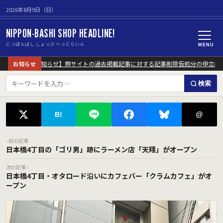
2026年8月9日（日）
NIPPON-BASHI SHOP HEADLINE!
にっぽんばし しょっぷ へっどらいん
MENU
【重要なお知らせ】弊サイトの過去掲載記事に対する記事削除仮処分の申立につ
お知らせ
検索
@
B!
‹ 前の記事
日本橋4丁目の「ゴリ男」跡にラーメン店「天翔」がオープン
次の記事 ›
日本橋4丁目・オタロード沿いにカフェバー「クラムカフェ」がオ
ープン