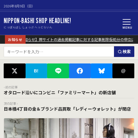
2026年8月9日（日）
NIPPON-BASHI SHOP HEADLINE!
にっぽんばし しょっぷ へっどらいん
MENU
【重要なお知らせ】弊サイトの過去掲載記事に対する記事削除仮処分の申立につい
お知らせ
検索
@
B!
‹ 前の記事
オタロード沿いにコンビニ「ファミリーマート」の新店舗
次の記事 ›
日本橋4丁目の金＆ブランド品買取「レディーウォレット」が閉店