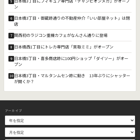
日本橋3丁目にフィギュア専門店「チャンピオンメガ」がオープ
5
ン
日本橋3丁目・御蔵跡通りの不動産仲介「いい部屋ネット」は閉
6
店
関西初のラジコン重機カフェがなんさん通りに登場
7
日本橋西1丁目にトレカ専門店「買取ミミ」がオープン
8
日本橋5丁目・喜多商店跡に100円ショップ「ダイソー」がオー
9
プン
日本橋3丁目・マルタンムセン跡に動き 13年ぶりにシャッター
10
が開くか？
アーカイブ