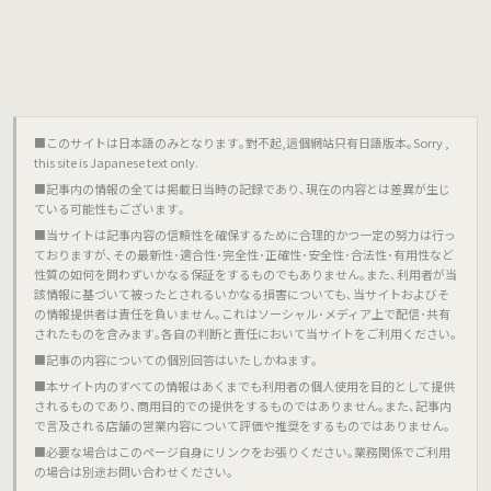
■このサイトは日本語のみとなります｡對不起,這個網站只有日語版本｡Sorry ,
this site is Japanese text only.
■記事内の情報の全ては掲載日当時の記録であり､現在の内容とは差異が生じ
ている可能性もございます｡
■当サイトは記事内容の信頼性を確保するために合理的かつ一定の努力は行っ
ておりますが､その最新性･適合性･完全性･正確性･安全性･合法性･有用性など
性質の如何を問わずいかなる保証をするものでもありません｡また､利用者が当
該情報に基づいて被ったとされるいかなる損害についても､当サイトおよびそ
の情報提供者は責任を負いません｡これはソーシャル･メディア上で配信･共有
されたものを含みます｡各自の判断と責任において当サイトをご利用ください｡
■記事の内容についての個別回答はいたしかねます｡
■本サイト内のすべての情報はあくまでも利用者の個人使用を目的として提供
されるものであり､商用目的での提供をするものではありません｡また､記事内
で言及される店舗の営業内容について評価や推奨をするものではありません｡
■必要な場合はこのページ自身にリンクをお張りください｡業務関係でご利用
の場合は別途お問い合わせください｡