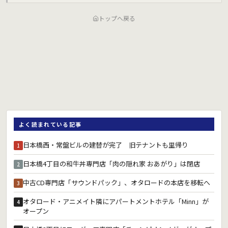
トップへ戻る
よく読まれている記事
日本橋西・常盤ビルの建替が完了 旧テナントも里帰り
1
日本橋4丁目の和牛丼専門店「肉の隠れ家 おあがり」は閉店
2
中古CD専門店「サウンドパック」、オタロードの本店を移転へ
3
オタロード・アニメイト隣にアパートメントホテル「Minn」が
4
オープン