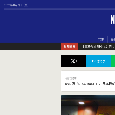
2026年8月7日（金）
N
TOP
最
【重要なお知らせ】弊
お知らせ
B!
X
はてブ
‹ 前の記事
DVD店「DISC RUSH」、日本橋