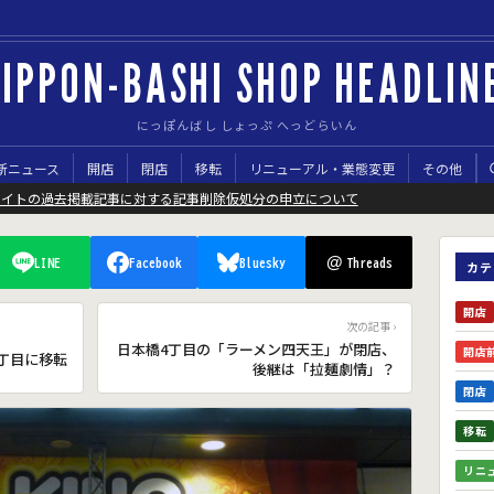
IPPON-BASHI SHOP HEADLIN
にっぽんばし しょっぷ へっどらいん
新ニュース
開店
閉店
移転
リニューアル・業態変更
その他
サイトの過去掲載記事に対する記事削除仮処分の申立について
@
LINE
Facebook
Bluesky
Threads
カテ
開店
次の記事 ›
日本橋4丁目の「ラーメン四天王」が閉店、
開店
5丁目に移転
後継は「拉麺劇情」？
閉店
移転
リニ