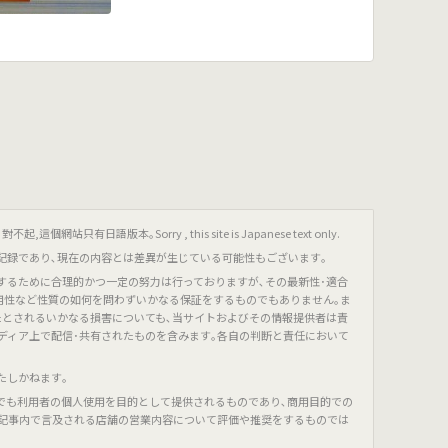
只有日語版本｡Sorry , this site is Japanese text only.
記録であり､現在の内容とは差異が生じている可能性もございます｡
するために合理的かつ一定の努力は行っておりますが､その最新性･適合
有用性など性質の如何を問わずいかなる保証をするものでもありません｡ま
たとされるいかなる損害についても､当サイトおよびその情報提供者は責
ディア上で配信･共有されたものを含みます｡各自の判断と責任において
たしかねます｡
でも利用者の個人使用を目的として提供されるものであり､商用目的での
､記事内で言及される店舗の営業内容について評価や推奨をするものでは