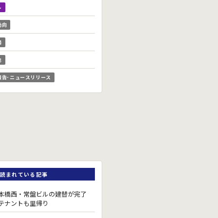
ル
動向
場
他
報告･ニュースリリース
読まれている記事
本橋西・常盤ビルの建替が完了
テナントも里帰り