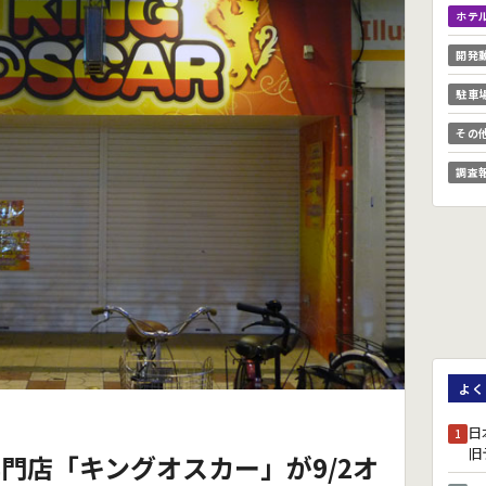
ホテ
開発
駐車
その
調査
よく
日
1
旧
門店「キングオスカー」が9/2オ