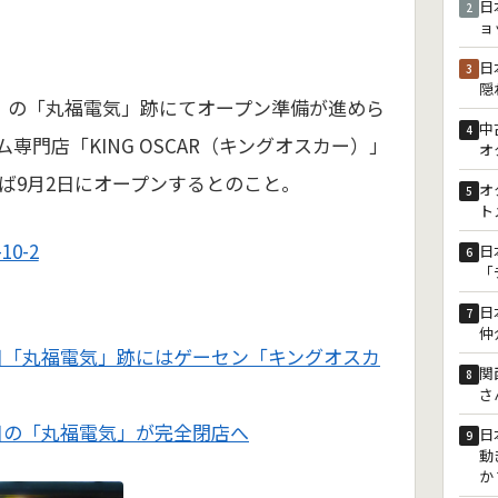
日
2
ョ
日
3
隠
）の「丸福電気」跡にてオープン準備が進めら
中
4
専門店「KING OSCAR（キングオスカー）」
オ
ば9月2日にオープンするとのこと。
オ
5
ト
0-2
日
6
「
日
7
仲
目「丸福電気」跡にはゲーセン「キングオスカ
関
8
さ
目の「丸福電気」が完全閉店へ
日
9
動
か