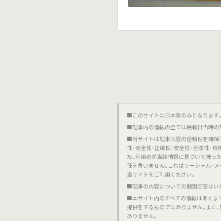
■このサイトは日本語のみとなります｡對不起,這個網站
■記事内の情報の全ては掲載日当時の
■当サイトは記事内容の信頼性を確保
性･完全性･正確性･安全性･合法性･
た､利用者が当該情報に基づいて被っ
任を負いません｡これはソーシャル･メ
当サイトをご利用ください｡
■記事の内容についての個別回答はい
■本サイト内のすべての情報はあくま
提供をするものではありません｡また
ありません｡