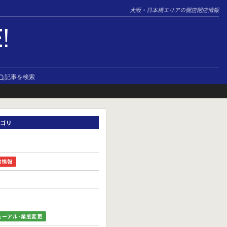
大阪・日本橋エリアの開店閉店情報
E!
記事を検索
ゴリ
前情報
ューアル･業態変更