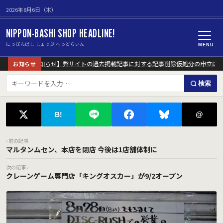
2026年8月6日（木）
NIPPON-BASHI SHOP HEADLINE!
にっぽんばし しょっぷ へっどらいん
MENU
【重要なお知らせ】弊サイトの過去掲載記事に対する記事削除仮処分の申立につい
お知らせ
検索
@
B!
‹ 前の記事
マルタンムセン、本店を閉店 今後は1店舗体制に
次の記事 ›
クレーンゲーム専門店「キングオスカー」が9/2オープン