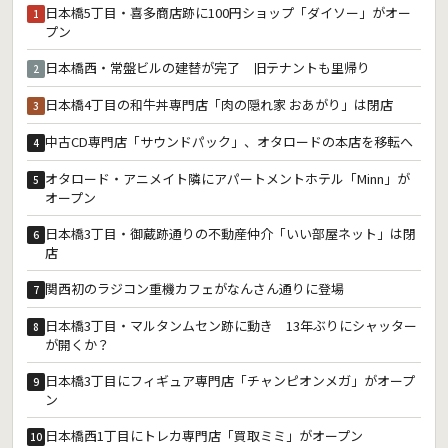
日本橋5丁目・喜多商店跡に100円ショップ「ダイソー」がオー
1
プン
日本橋西・常盤ビルの建替が完了 旧テナントも里帰り
2
日本橋4丁目の和牛丼専門店「肉の隠れ家 おあがり」は閉店
3
中古CD専門店「サウンドパック」、オタロードの本店を移転へ
4
オタロード・アニメイト隣にアパートメントホテル「Minn」が
5
オープン
日本橋3丁目・御蔵跡通りの不動産仲介「いい部屋ネット」は閉
6
店
関西初のラジコン重機カフェがなんさん通りに登場
7
日本橋3丁目・マルタンムセン跡に動き 13年ぶりにシャッター
8
が開くか？
日本橋3丁目にフィギュア専門店「チャンピオンメガ」がオープ
9
ン
日本橋西1丁目にトレカ専門店「買取ミミ」がオープン
10