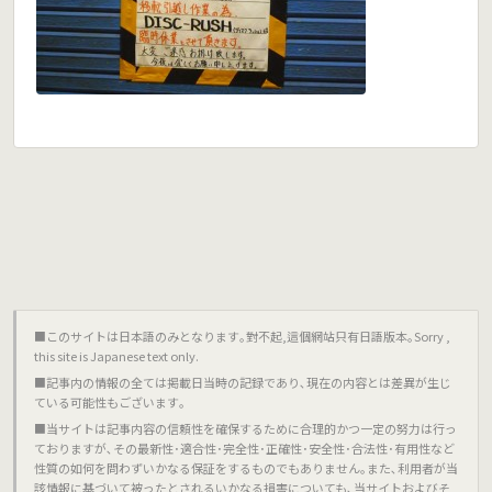
■このサイトは日本語のみとなります｡對不起,這個網站只有日語版本｡Sorry ,
this site is Japanese text only.
■記事内の情報の全ては掲載日当時の記録であり､現在の内容とは差異が生じ
ている可能性もございます｡
■当サイトは記事内容の信頼性を確保するために合理的かつ一定の努力は行っ
ておりますが､その最新性･適合性･完全性･正確性･安全性･合法性･有用性など
性質の如何を問わずいかなる保証をするものでもありません｡また､利用者が当
該情報に基づいて被ったとされるいかなる損害についても､当サイトおよびそ