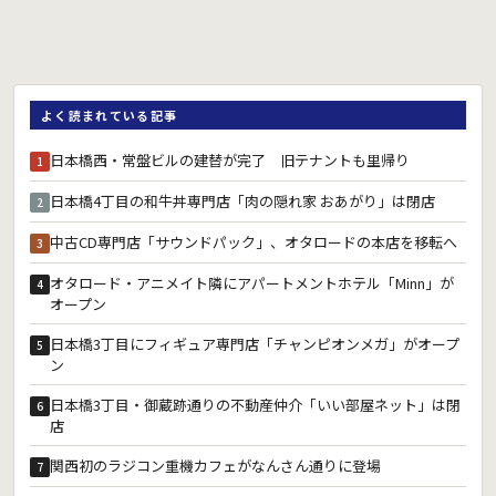
よく読まれている記事
日本橋西・常盤ビルの建替が完了 旧テナントも里帰り
1
日本橋4丁目の和牛丼専門店「肉の隠れ家 おあがり」は閉店
2
中古CD専門店「サウンドパック」、オタロードの本店を移転へ
3
オタロード・アニメイト隣にアパートメントホテル「Minn」が
4
オープン
日本橋3丁目にフィギュア専門店「チャンピオンメガ」がオープ
5
ン
日本橋3丁目・御蔵跡通りの不動産仲介「いい部屋ネット」は閉
6
店
関西初のラジコン重機カフェがなんさん通りに登場
7