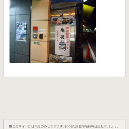
■このサイトは日本語のみとなります｡對不起,這個網站只有日語版本｡Sorry ,