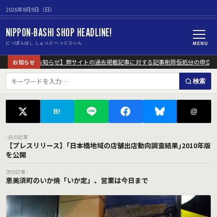
2026年8月9日（日）
NIPPON-BASHI SHOP HEADLINE!
にっぽんばし しょっぷ へっどらいん
MENU
【重要なお知らせ】弊サイトの過去掲載記事に対する記事削除仮処分の申立につ
お知らせ
検索
@
B!
‹ 前の記事
【プレスリリース】｢日本橋地域の店舗出店動向調査結果｣2010年版
を公開
次の記事 ›
恵美須町のいか焼「いか定」、営業は今日まで