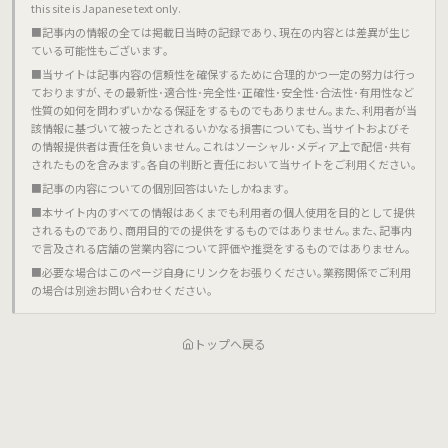
this site is Japanese text only.
■記事内の情報の全ては掲載日当時の記録であり､現在の内容とは差異が生じ
ている可能性もございます｡
■当サイトは記事内容の信頼性を確保するために合理的かつ一定の努力は行っ
ておりますが､その最新性･適合性･完全性･正確性･安全性･合法性･有用性など
性質の如何を問わずいかなる保証をするものでもありません｡また､利用者が当
該情報に基づいて被ったとされるいかなる損害についても､当サイトおよびそ
の情報提供者は責任を負いません｡これはソーシャル･メディア上で配信･共有
されたものを含みます｡各自の判断と責任において当サイトをご利用ください｡
■記事の内容についての個別回答はいたしかねます｡
■本サイト内のすべての情報はあくまでも利用者の個人使用を目的として提供
されるものであり､商用目的での提供をするものではありません｡また､記事内
で言及される店舗の営業内容について評価や推奨をするものではありません｡
■必要な場合はこのページ自身にリンクをお張りください｡業務関係でご利用
の場合は別途お問い合わせください｡
トップへ戻る