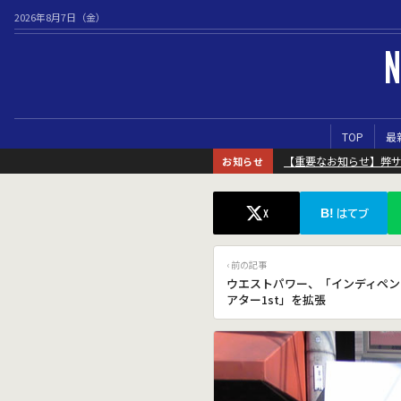
2026年8月7日（金）
N
TOP
最
【重要なお知らせ】弊
お知らせ
B!
X
はてブ
‹ 前の記事
ウエストパワー、「インディペン
アター1st」を拡張