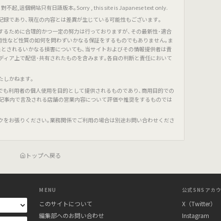
只有日語版本｡Sorry , this site is Japanese text only.
記録であり､現在の内容とは差異が生じている可能性もございます｡
するために合理的かつ一定の努力は行っておりますが､その最新性･適合
有用性など性質の如何を問わずいかなる保証をするものでもありません｡ま
たとされるいかなる損害についても､当サイトおよびその情報提供者は責
ディア上で配信･共有されたものを含みます｡各自の判断と責任において
たしかねます｡
でも利用者の個人使用を目的として提供されるものであり､商用目的での
､記事内で言及される店舗の営業内容について評価や推奨をするものでは
クをお張りください｡業務関係でご利用の場合は別途お問い合わせくださ
トップへ戻る
MENU
公式SNSアカ
このサイトについて
X（Twitter）
編集部へのお問い合わせ
Instagram