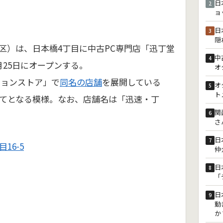
日
2
ョ
日
3
隠
区）は、日本橋4丁目に中古PC専門店「迅丁堂
中
4
月25日にオープンする。
オ
クションストア」で
同名の店舗
を展開している
オ
5
ト
てとなる模様。なお、店舗名は「迅速・丁
関
6
さ
日
7
16-5
仲
日
8
「
日
9
動
か