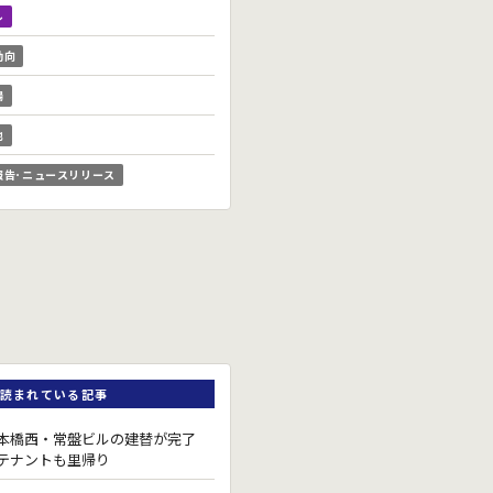
ル
動向
場
他
報告･ニュースリリース
読まれている記事
本橋西・常盤ビルの建替が完了
テナントも里帰り