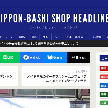
IPPON-BASHI SHOP HEADLIN
にっぽんばし しょっぷ へっどらいん
新ニュース
開店
閉店
移転
リニューアル・業態変更
その他
サイトの過去掲載記事に対する記事削除仮処分の申立について
@
LINE
Facebook
Bluesky
Threads
カテ
開店
次の記事 ›
デントシ
メイド常駐のポータブルゲームカフェ「ア
開店
ニ・メイド」がオープン予定
閉店
移転
リニ