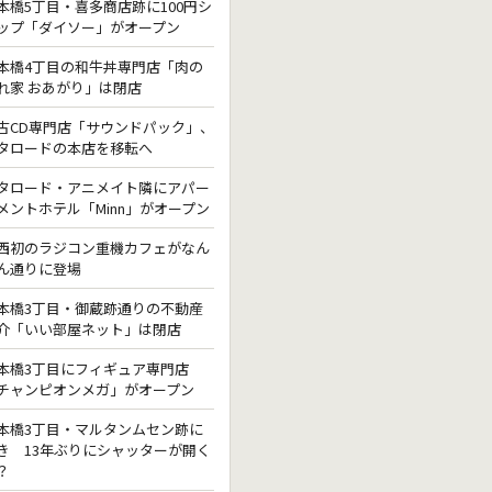
本橋5丁目・喜多商店跡に100円シ
ップ「ダイソー」がオープン
本橋4丁目の和牛丼専門店「肉の
れ家 おあがり」は閉店
古CD専門店「サウンドパック」、
タロードの本店を移転へ
タロード・アニメイト隣にアパー
メントホテル「Minn」がオープン
西初のラジコン重機カフェがなん
ん通りに登場
本橋3丁目・御蔵跡通りの不動産
介「いい部屋ネット」は閉店
本橋3丁目にフィギュア専門店
チャンピオンメガ」がオープン
本橋3丁目・マルタンムセン跡に
き 13年ぶりにシャッターが開く
？