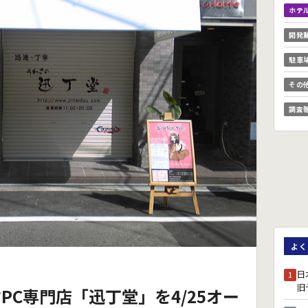
ホテ
開発
駐車
その
調査
よく
日
1
旧
PC専門店「迅丁堂」を4/25オー