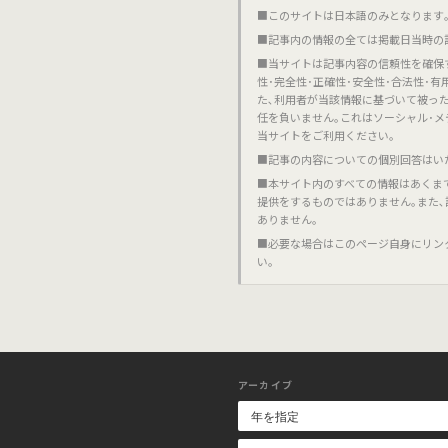
■このサイトは日本語のみとなります｡對不起,這個網站
■記事内の情報の全ては掲載日当時の
■当サイトは記事内容の信頼性を確保
性･完全性･正確性･安全性･合法性･
た､利用者が当該情報に基づいて被っ
任を負いません｡これはソーシャル･メ
当サイトをご利用ください｡
■記事の内容についての個別回答はい
■本サイト内のすべての情報はあくま
提供をするものではありません｡また
ありません｡
■必要な場合はこのページ自身にリン
い｡
アーカイブ