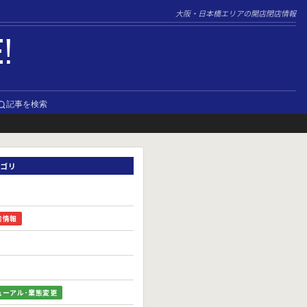
大阪・日本橋エリアの開店閉店情報
E!
記事を検索
ゴリ
前情報
ューアル･業態変更