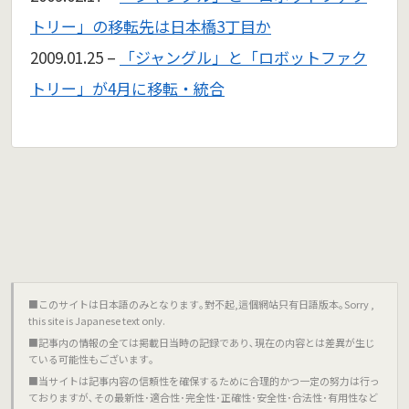
トリー」の移転先は日本橋3丁目か
2009.01.25 –
「ジャングル」と「ロボットファク
トリー」が4月に移転・統合
■このサイトは日本語のみとなります｡對不起,這個網站只有日語版本｡Sorry ,
this site is Japanese text only.
■記事内の情報の全ては掲載日当時の記録であり､現在の内容とは差異が生じ
ている可能性もございます｡
■当サイトは記事内容の信頼性を確保するために合理的かつ一定の努力は行っ
ておりますが､その最新性･適合性･完全性･正確性･安全性･合法性･有用性など