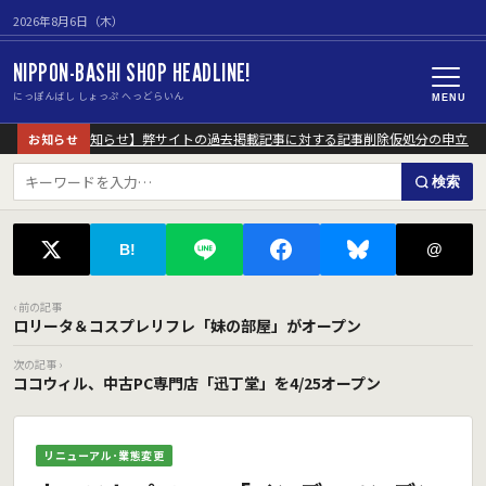
2026年8月6日（木）
NIPPON-BASHI SHOP HEADLINE!
にっぽんばし しょっぷ へっどらいん
MENU
【重要なお知らせ】弊サイトの過去掲載記事に対する記事削除仮処分の申立に
お知らせ
検索
@
B!
‹ 前の記事
ロリータ＆コスプレリフレ「妹の部屋」がオープン
次の記事 ›
ココウィル、中古PC専門店「迅丁堂」を4/25オープン
リニューアル･業態変更