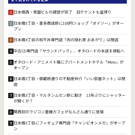
日本橋西・常盤ビルの建替が完了 旧テナントも里帰り
1
日本橋5丁目・喜多商店跡に100円ショップ「ダイソー」がオー
2
プン
日本橋4丁目の和牛丼専門店「肉の隠れ家 おあがり」は閉店
3
中古CD専門店「サウンドパック」、オタロードの本店を移転へ
4
オタロード・アニメイト隣にアパートメントホテル「Minn」が
5
オープン
日本橋3丁目・御蔵跡通りの不動産仲介「いい部屋ネット」は閉
6
店
日本橋3丁目・マルタンムセン跡に動き 13年ぶりにシャッター
7
が開くか？
関西初のラジコン重機カフェがなんさん通りに登場
8
日本橋3丁目にフィギュア専門店「チャンピオンメガ」がオープ
9
ン