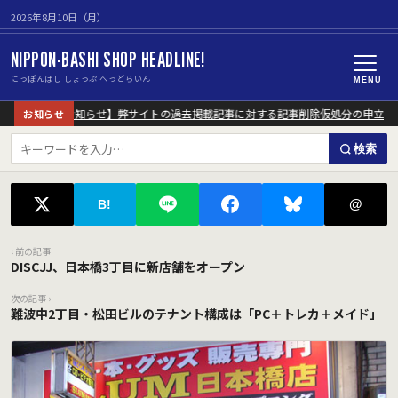
2026年8月10日（月）
NIPPON-BASHI SHOP HEADLINE!
にっぽんばし しょっぷ へっどらいん
MENU
【重要なお知らせ】弊サイトの過去掲載記事に対する記事削除仮処分の申立に
お知らせ
検索
@
B!
‹ 前の記事
DISCJJ、日本橋3丁目に新店舗をオープン
次の記事 ›
難波中2丁目・松田ビルのテナント構成は「PC＋トレカ＋メイド」