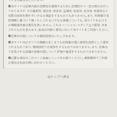
■当サイトは記事内容の信頼性を確保するために合理的かつ一定の努力は行っ
ておりますが､その最新性･適合性･完全性･正確性･安全性･合法性･有用性など
性質の如何を問わずいかなる保証をするものでもありません｡また､利用者が当
該情報に基づいて被ったとされるいかなる損害についても､当サイトおよびそ
の情報提供者は責任を負いません｡これはソーシャル･メディア上で配信･共有
されたものを含みます｡各自の判断と責任において当サイトをご利用ください｡
■記事の内容についての個別回答はいたしかねます｡
■本サイト内のすべての情報はあくまでも利用者の個人使用を目的として提供
されるものであり､商用目的での提供をするものではありません｡また､記事内
で言及される店舗の営業内容について評価や推奨をするものではありません｡
■必要な場合はこのページ自身にリンクをお張りください｡業務関係でご利用
の場合は別途お問い合わせください｡
トップへ戻る