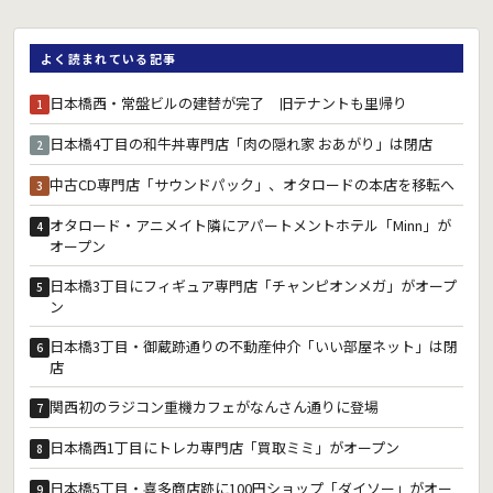
よく読まれている記事
日本橋西・常盤ビルの建替が完了 旧テナントも里帰り
1
日本橋4丁目の和牛丼専門店「肉の隠れ家 おあがり」は閉店
2
中古CD専門店「サウンドパック」、オタロードの本店を移転へ
3
オタロード・アニメイト隣にアパートメントホテル「Minn」が
4
オープン
日本橋3丁目にフィギュア専門店「チャンピオンメガ」がオープ
5
ン
日本橋3丁目・御蔵跡通りの不動産仲介「いい部屋ネット」は閉
6
店
関西初のラジコン重機カフェがなんさん通りに登場
7
日本橋西1丁目にトレカ専門店「買取ミミ」がオープン
8
日本橋5丁目・喜多商店跡に100円ショップ「ダイソー」がオー
9