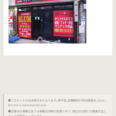
■このサイトは日本語のみとなります｡對不起,這個網站只有日語版本｡Sorry ,
this site is Japanese text only.
■記事内の情報の全ては掲載日当時の記録であり､現在の内容とは差異が生じ
ている可能性もございます｡