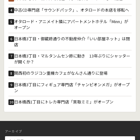
中古CD専門店「サウンドパック」、オタロードの本店を移転へ
4
オタロード・アニメイト隣にアパートメントホテル「Minn」が
5
オープン
日本橋3丁目・御蔵跡通りの不動産仲介「いい部屋ネット」は閉
6
店
日本橋3丁目・マルタンムセン跡に動き 13年ぶりにシャッター
7
が開くか？
関西初のラジコン重機カフェがなんさん通りに登場
8
日本橋3丁目にフィギュア専門店「チャンピオンメガ」がオープ
9
ン
日本橋西1丁目にトレカ専門店「買取ミミ」がオープン
10
アーカイブ