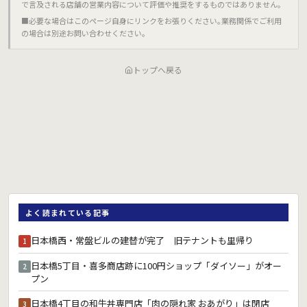
で言及される店舗の営業内容について評価や推奨をするものではありません｡
■必要な場合はこのページ自身にリンクをお張りください｡業務関係でご利用
の場合は別途お問い合わせください｡
トップへ戻る
よく読まれている記事
日本橋西・常盤ビルの建替が完了 旧テナントも里帰り
1
日本橋5丁目・喜多商店跡に100円ショップ「ダイソー」がオー
2
プン
日本橋4丁目の和牛丼専門店「肉の隠れ家 おあがり」は閉店
3