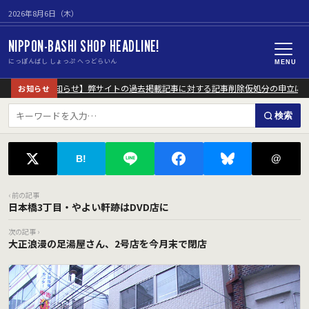
2026年8月6日（木）
NIPPON-BASHI SHOP HEADLINE!
にっぽんばし しょっぷ へっどらいん
MENU
【重要なお知らせ】弊サイトの過去掲載記事に対する記事削除仮処分の申立につ
お知らせ
検索
@
B!
‹ 前の記事
日本橋3丁目・やよい軒跡はDVD店に
次の記事 ›
大正浪漫の足湯屋さん、2号店を今月末で閉店