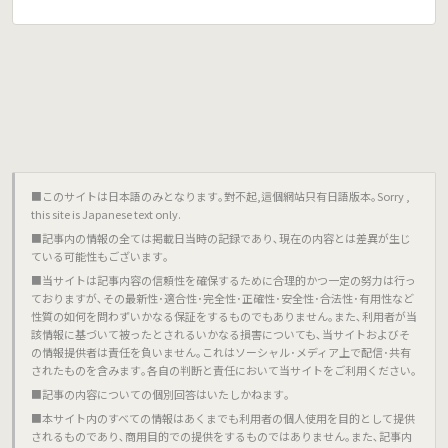
■このサイトは日本語のみとなります｡對不起,這個網站只有日語版本｡Sorry ,
this site is Japanese text only.
■記事内の情報の全ては掲載日当時の記録であり､現在の内容とは差異が生じ
ている可能性もございます｡
■当サイトは記事内容の信頼性を確保するために合理的かつ一定の努力は行っ
ておりますが､その最新性･適合性･完全性･正確性･安全性･合法性･有用性など
性質の如何を問わずいかなる保証をするものでもありません｡また､利用者が当
該情報に基づいて被ったとされるいかなる損害についても､当サイトおよびそ
の情報提供者は責任を負いません｡これはソーシャル･メディア上で配信･共有
されたものを含みます｡各自の判断と責任において当サイトをご利用ください｡
■記事の内容についての個別回答はいたしかねます｡
■本サイト内のすべての情報はあくまでも利用者の個人使用を目的として提供
されるものであり､商用目的での提供をするものではありません｡また､記事内