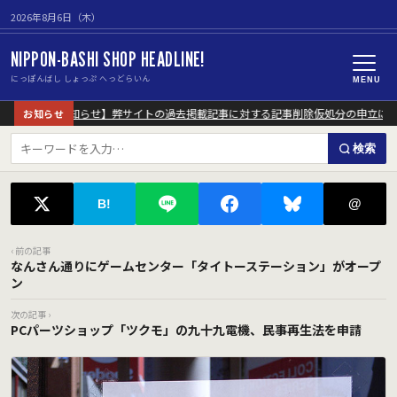
2026年8月6日（木）
NIPPON-BASHI SHOP HEADLINE!
にっぽんばし しょっぷ へっどらいん
MENU
【重要なお知らせ】弊サイトの過去掲載記事に対する記事削除仮処分の申立につ
お知らせ
検索
@
B!
‹ 前の記事
なんさん通りにゲームセンター「タイトーステーション」がオープ
ン
次の記事 ›
PCパーツショップ「ツクモ」の九十九電機、民事再生法を申請