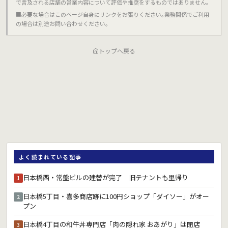
で言及される店舗の営業内容について評価や推奨をするものではありません｡
■必要な場合はこのページ自身にリンクをお張りください｡業務関係でご利用
の場合は別途お問い合わせください｡
トップへ戻る
よく読まれている記事
日本橋西・常盤ビルの建替が完了 旧テナントも里帰り
1
日本橋5丁目・喜多商店跡に100円ショップ「ダイソー」がオー
2
プン
日本橋4丁目の和牛丼専門店「肉の隠れ家 おあがり」は閉店
3