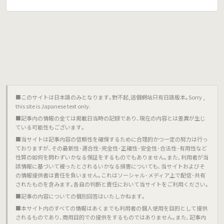
■このサイトは日本語のみとなります｡對不起,這個網站只有日語版本｡Sorry ,
this site is Japanese text only.
■記事内の情報の全ては掲載日当時の記録であり､現在の内容とは差異が生じ
ている可能性もございます｡
■当サイトは記事内容の信頼性を確保するために合理的かつ一定の努力は行っ
ておりますが､その最新性･適合性･完全性･正確性･安全性･合法性･有用性など
性質の如何を問わずいかなる保証をするものでもありません｡また､利用者が当
該情報に基づいて被ったとされるいかなる損害についても､当サイトおよびそ
の情報提供者は責任を負いません｡これはソーシャル･メディア上で配信･共有
されたものを含みます｡各自の判断と責任において当サイトをご利用ください｡
■記事の内容についての個別回答はいたしかねます｡
■本サイト内のすべての情報はあくまでも利用者の個人使用を目的として提供
されるものであり､商用目的での提供をするものではありません｡また､記事内