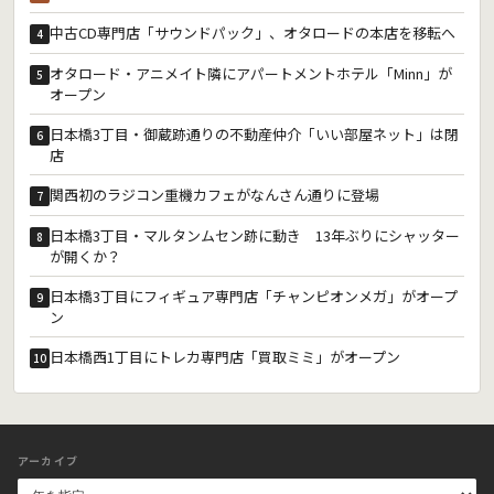
中古CD専門店「サウンドパック」、オタロードの本店を移転へ
4
オタロード・アニメイト隣にアパートメントホテル「Minn」が
5
オープン
日本橋3丁目・御蔵跡通りの不動産仲介「いい部屋ネット」は閉
6
店
関西初のラジコン重機カフェがなんさん通りに登場
7
日本橋3丁目・マルタンムセン跡に動き 13年ぶりにシャッター
8
が開くか？
日本橋3丁目にフィギュア専門店「チャンピオンメガ」がオープ
9
ン
日本橋西1丁目にトレカ専門店「買取ミミ」がオープン
10
アーカイブ