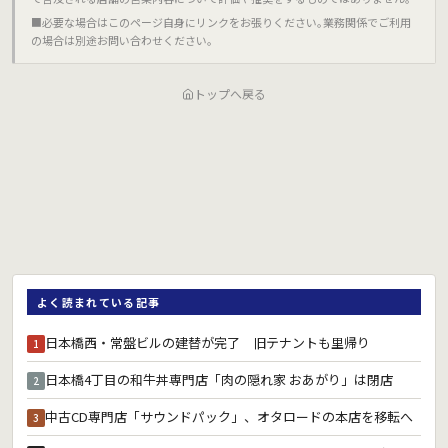
■必要な場合はこのページ自身にリンクをお張りください｡業務関係でご利用
の場合は別途お問い合わせください｡
トップへ戻る
よく読まれている記事
日本橋西・常盤ビルの建替が完了 旧テナントも里帰り
1
日本橋4丁目の和牛丼専門店「肉の隠れ家 おあがり」は閉店
2
中古CD専門店「サウンドパック」、オタロードの本店を移転へ
3