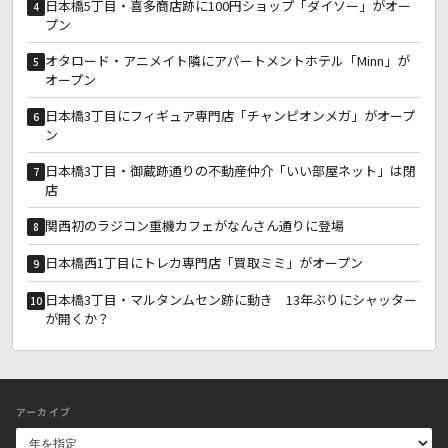
日本橋5丁目・喜多商店跡に100円ショップ「ダイソー」がオー
4
プン
オタロード・アニメイト隣にアパートメントホテル「Minn」が
5
オープン
日本橋3丁目にフィギュア専門店「チャンピオンメガ」がオープ
6
ン
日本橋3丁目・御蔵跡通りの不動産仲介「いい部屋ネット」は閉
7
店
関西初のラジコン重機カフェがなんさん通りに登場
8
日本橋西1丁目にトレカ専門店「買取ミミ」がオープン
9
日本橋3丁目・マルタンムセン跡に動き 13年ぶりにシャッター
10
が開くか？
アーカイブ