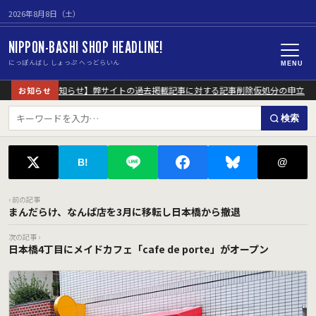
2026年8月8日（土）
NIPPON-BASHI SHOP HEADLINE!
にっぽんばし しょっぷ へっどらいん
MENU
【重要なお知らせ】弊サイトの過去掲載記事に対する記事削除仮処分の申立に
お知らせ
検索
@
B!
‹ 前の記事
まんだらけ、なんば店を3月に移転し日本橋から撤退
次の記事 ›
日本橋4丁目にメイドカフェ「cafe de porte」がオープン