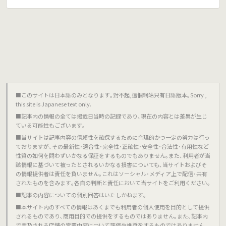
■このサイトは日本語のみとなります｡對不起,這個網站只有日語版本｡Sorry ,
this site is Japanese text only.
■記事内の情報の全ては掲載日当時の記録であり､現在の内容とは差異が生じ
ている可能性もございます｡
■当サイトは記事内容の信頼性を確保するために合理的かつ一定の努力は行っ
ておりますが､その最新性･適合性･完全性･正確性･安全性･合法性･有用性など
性質の如何を問わずいかなる保証をするものでもありません｡また､利用者が当
該情報に基づいて被ったとされるいかなる損害についても､当サイトおよびそ
の情報提供者は責任を負いません｡これはソーシャル･メディア上で配信･共有
されたものを含みます｡各自の判断と責任において当サイトをご利用ください｡
■記事の内容についての個別回答はいたしかねます｡
■本サイト内のすべての情報はあくまでも利用者の個人使用を目的として提供
されるものであり､商用目的での提供をするものではありません｡また､記事内
で言及される店舗の営業内容について評価や推奨をするものではありません｡