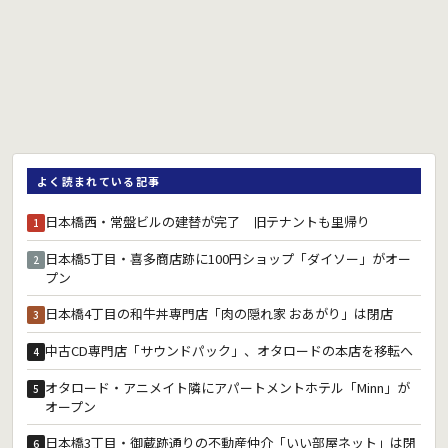
よく読まれている記事
日本橋西・常盤ビルの建替が完了 旧テナントも里帰り
1
日本橋5丁目・喜多商店跡に100円ショップ「ダイソー」がオー
2
プン
日本橋4丁目の和牛丼専門店「肉の隠れ家 おあがり」は閉店
3
中古CD専門店「サウンドパック」、オタロードの本店を移転へ
4
オタロード・アニメイト隣にアパートメントホテル「Minn」が
5
オープン
日本橋3丁目・御蔵跡通りの不動産仲介「いい部屋ネット」は閉
6