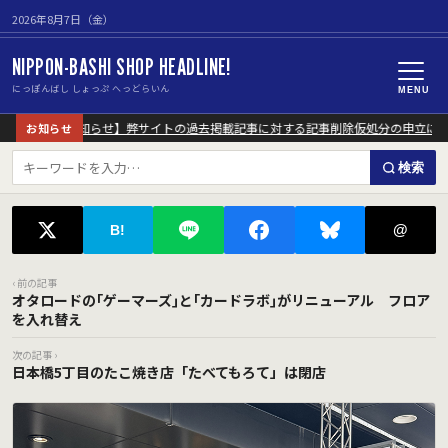
2026年8月7日（金）
NIPPON-BASHI SHOP HEADLINE!
にっぽんばし しょっぷ へっどらいん
MENU
【重要なお知らせ】弊サイトの過去掲載記事に対する記事削除仮処分の申立につい
お知らせ
検索
@
B!
‹ 前の記事
オタロードの｢ゲーマーズ｣と｢カードラボ｣がリニューアル フロア
を入れ替え
次の記事 ›
日本橋5丁目のたこ焼き店「たべてもろて」は閉店