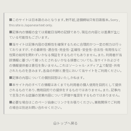
■このサイトは日本語のみとなります｡對不起,這個網站只有日語版本｡Sorry ,
this site is Japanese text only.
■記事内の情報の全ては掲載日当時の記録であり､現在の内容とは差異が生じ
ている可能性もございます｡
■当サイトは記事内容の信頼性を確保するために合理的かつ一定の努力は行っ
ておりますが､その最新性･適合性･完全性･正確性･安全性･合法性･有用性など
性質の如何を問わずいかなる保証をするものでもありません｡また､利用者が当
該情報に基づいて被ったとされるいかなる損害についても､当サイトおよびそ
の情報提供者は責任を負いません｡これはソーシャル･メディア上で配信･共有
されたものを含みます｡各自の判断と責任において当サイトをご利用ください｡
■記事の内容についての個別回答はいたしかねます｡
■本サイト内のすべての情報はあくまでも利用者の個人使用を目的として提供
されるものであり､商用目的での提供をするものではありません｡また､記事内
で言及される店舗の営業内容について評価や推奨をするものではありません｡
■必要な場合はこのページ自身にリンクをお張りください｡業務関係でご利用
の場合は別途お問い合わせください｡
トップへ戻る