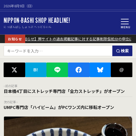
2026年8月9日（日）
NIPPON-BASHI SHOP HEADLINE!
にっぽんばし しょっぷ へっどらいん
MENU
【重要なお知らせ】弊サイトの過去掲載記事に対する記事削除仮処分の申立につい
お知らせ
検索
@
B!
‹ 前の記事
日本橋4丁目にストレッチ専門店「全力ストレッチ」がオープン
次の記事 ›
UMPC専門店「ハイビーム」がPCワンズ内に移転オープン