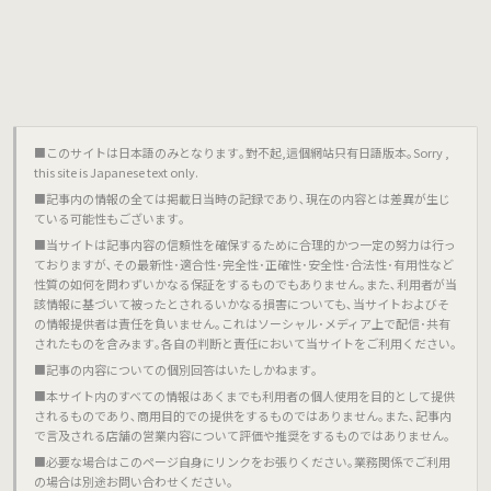
■このサイトは日本語のみとなります｡對不起,這個網站只有日語版本｡Sorry ,
this site is Japanese text only.
■記事内の情報の全ては掲載日当時の記録であり､現在の内容とは差異が生じ
ている可能性もございます｡
■当サイトは記事内容の信頼性を確保するために合理的かつ一定の努力は行っ
ておりますが､その最新性･適合性･完全性･正確性･安全性･合法性･有用性など
性質の如何を問わずいかなる保証をするものでもありません｡また､利用者が当
該情報に基づいて被ったとされるいかなる損害についても､当サイトおよびそ
の情報提供者は責任を負いません｡これはソーシャル･メディア上で配信･共有
されたものを含みます｡各自の判断と責任において当サイトをご利用ください｡
■記事の内容についての個別回答はいたしかねます｡
■本サイト内のすべての情報はあくまでも利用者の個人使用を目的として提供
されるものであり､商用目的での提供をするものではありません｡また､記事内
で言及される店舗の営業内容について評価や推奨をするものではありません｡
■必要な場合はこのページ自身にリンクをお張りください｡業務関係でご利用
の場合は別途お問い合わせください｡