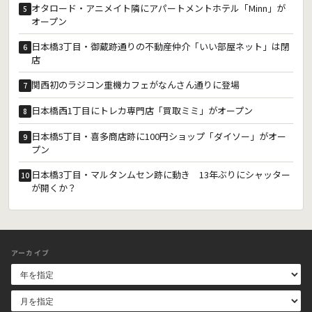
オタロード・アニメイト隣にアパートメントホテル「Minn」が
5
オープン
日本橋3丁目・御蔵跡通りの不動産仲介「いい部屋ネット」は閉
6
店
関西初のラジコン重機カフェがなんさん通りに登場
7
日本橋西1丁目にトレカ専門店「買取ミミ」がオープン
8
日本橋5丁目・喜多商店跡に100円ショップ「ダイソー」がオー
9
プン
日本橋3丁目・マルタンムセン跡に動き 13年ぶりにシャッター
10
が開くか？
アーカイブ