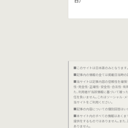
日）
■このサイトは日本語のみとなります｡對不起,這個網站
■記事内の情報の全ては掲載日当時の
■当サイトは記事内容の信頼性を確保
性･完全性･正確性･安全性･合法性･
た､利用者が当該情報に基づいて被っ
任を負いません｡これはソーシャル･メ
当サイトをご利用ください｡
■記事の内容についての個別回答はい
■本サイト内のすべての情報はあくま
提供をするものではありません｡また
ありません｡