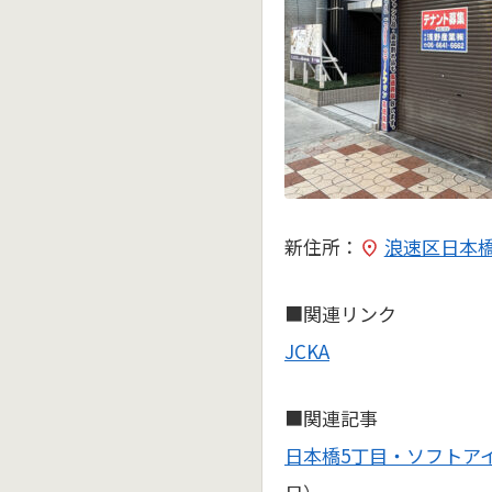
新住所：
浪速区日本橋5
■関連リンク
JCKA
■関連記事
日本橋5丁目・ソフトア