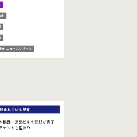
ル
動向
場
他
報告･ニュースリリース
読まれている記事
本橋西・常盤ビルの建替が完了
テナントも里帰り