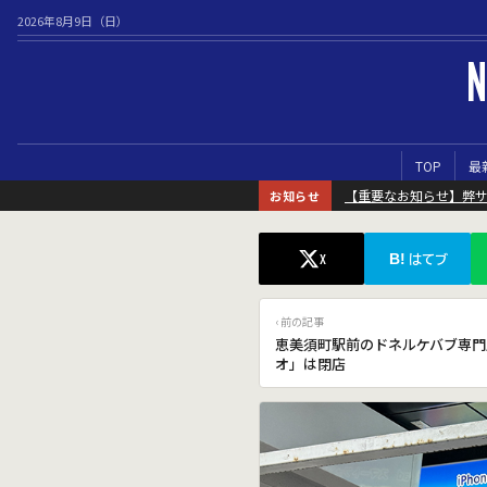
2026年8月9日（日）
N
TOP
最
【重要なお知らせ】弊
お知らせ
B!
X
はてブ
‹ 前の記事
恵美須町駅前のドネルケバブ専門
オ」は閉店