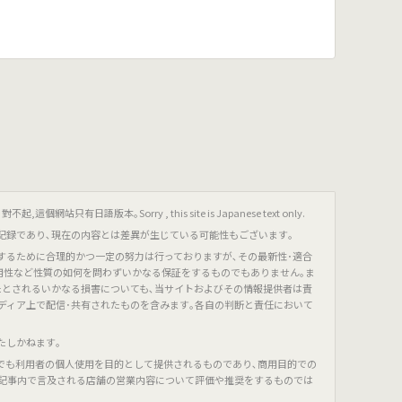
只有日語版本｡Sorry , this site is Japanese text only.
記録であり､現在の内容とは差異が生じている可能性もございます｡
するために合理的かつ一定の努力は行っておりますが､その最新性･適合
有用性など性質の如何を問わずいかなる保証をするものでもありません｡ま
たとされるいかなる損害についても､当サイトおよびその情報提供者は責
ディア上で配信･共有されたものを含みます｡各自の判断と責任において
たしかねます｡
でも利用者の個人使用を目的として提供されるものであり､商用目的での
､記事内で言及される店舗の営業内容について評価や推奨をするものでは