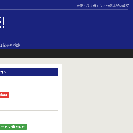
大阪・日本橋エリアの開店閉店情報
E!
記事を検索
ゴリ
前情報
ューアル･業態変更