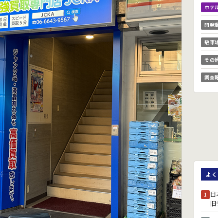
ホテ
開発
駐車
その
調査
よく
日
1
旧