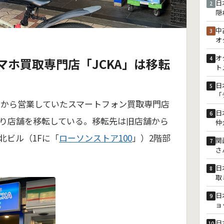
日
2
隠
中
3
オ
オ
4
マホ買取専門店「JCKA」は移転
ト
日
5
「
5月から営業していたスマートフォン買取専門店
日
6
日より店舗を移転している。移転先は旧店舗から
仲
北ビル（1Fに「
ローソンストア100
」）2階部
関
7
さ
日
8
取
日
9
ョ
日
10