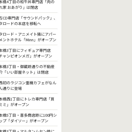
本橋4丁目の和牛丼専門店「肉の
れ家 おあがり」は閉店
古CD専門店「サウンドパック」、
タロードの本店を移転へ
タロード・アニメイト隣にアパー
メントホテル「Minn」がオープン
本橋3丁目にフィギュア専門店
チャンピオンメガ」がオープン
本橋3丁目・御蔵跡通りの不動産
介「いい部屋ネット」は閉店
西初のラジコン重機カフェがなん
ん通りに登場
本橋西1丁目にトレカ専門店「買
ミミ」がオープン
本橋5丁目・喜多商店跡に100円シ
ップ「ダイソー」がオープン
本橋3丁目・マルタンムセン跡に