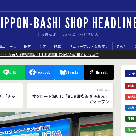
IPPON-BASHI SHOP HEADLIN
にっぽんばし しょっぷ へっどらいん
新ニュース
開店
閉店
移転
リニューアル・業態変更
その他
サイトの過去掲載記事に対する記事削除仮処分の申立について
@
LINE
Facebook
Bluesky
Threads
カテ
開店
次の記事 ›
店「チャ
オタロード沿いに「BL漫画喫茶 ぢゅあん」
開店
がオープン
閉店
移転
リニ