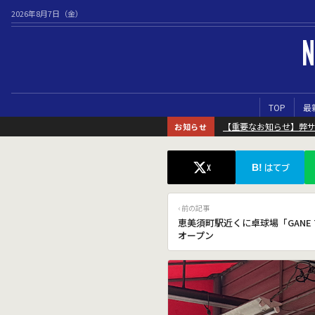
2026年8月7日（金）
N
TOP
最
【重要なお知らせ】弊
お知らせ
B!
X
はてブ
‹ 前の記事
恵美須町駅近くに卓球場「GANE 
オープン