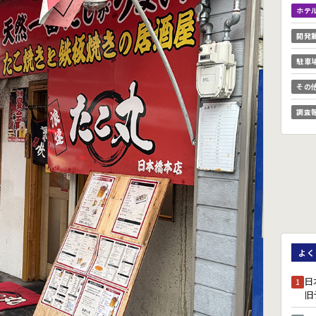
ホテ
開発
駐車
その
調査
よく
日
1
旧