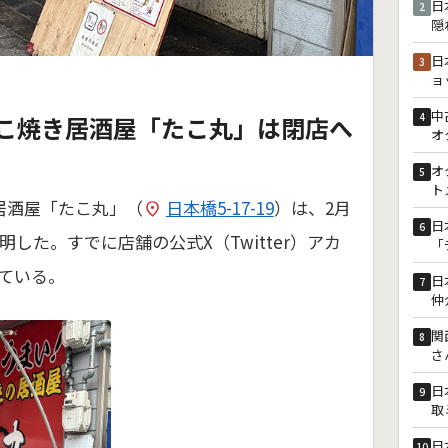
日
2
隠
日
3
ョ
中
4
こ焼き居酒屋「たこ丸」は閉店へ
オ
オ
5
ト
居酒屋「たこ丸」（
日本橋5-17-19
）は、2月
日
6
明した。すでに店舗の公式X（Twitter）アカ
「
ている。
日
7
仲
関
8
さ
日
9
取
日
10