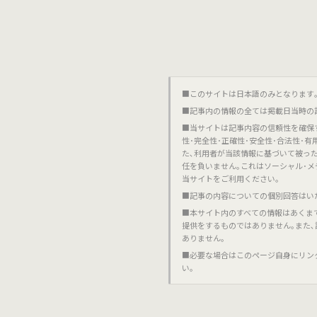
■このサイトは日本語のみとなります｡對不起,這個網站
■記事内の情報の全ては掲載日当時の
■当サイトは記事内容の信頼性を確保
性･完全性･正確性･安全性･合法性･
た､利用者が当該情報に基づいて被っ
任を負いません｡これはソーシャル･メ
当サイトをご利用ください｡
■記事の内容についての個別回答はい
■本サイト内のすべての情報はあくま
提供をするものではありません｡また
ありません｡
■必要な場合はこのページ自身にリン
い｡