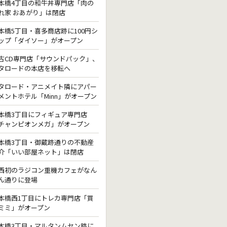
本橋4丁目の和牛丼専門店「肉の
れ家 おあがり」は閉店
本橋5丁目・喜多商店跡に100円シ
ップ「ダイソー」がオープン
古CD専門店「サウンドパック」、
タロードの本店を移転へ
タロード・アニメイト隣にアパー
メントホテル「Minn」がオープン
本橋3丁目にフィギュア専門店
チャンピオンメガ」がオープン
本橋3丁目・御蔵跡通りの不動産
介「いい部屋ネット」は閉店
西初のラジコン重機カフェがなん
ん通りに登場
本橋西1丁目にトレカ専門店「買
ミミ」がオープン
本橋3丁目・マルタンムセン跡に