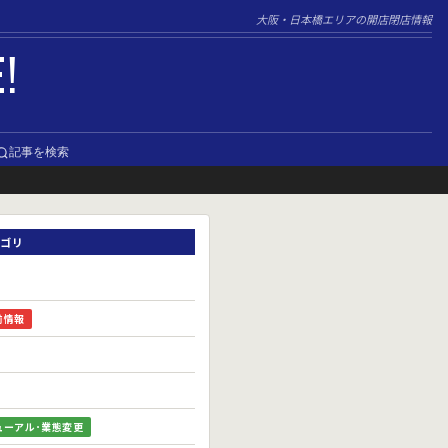
大阪・日本橋エリアの開店閉店情報
E!
記事を検索
ゴリ
前情報
ューアル･業態変更