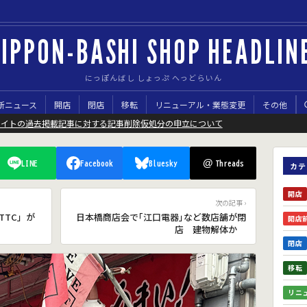
IPPON-BASHI SHOP HEADLIN
にっぽんばし しょっぷ へっどらいん
新ニュース
開店
閉店
移転
リニューアル・業態変更
その他
サイトの過去掲載記事に対する記事削除仮処分の申立について
@
LINE
Facebook
Bluesky
Threads
カテ
開店
次の記事 ›
TTC」が
日本橋商店会で｢江口電器｣など数店舗が閉
開店
店 建物解体か
閉店
移転
リニ