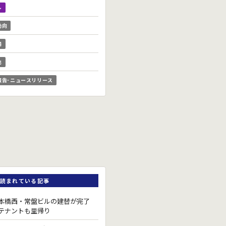
ル
動向
場
他
報告･ニュースリリース
読まれている記事
本橋西・常盤ビルの建替が完了
テナントも里帰り