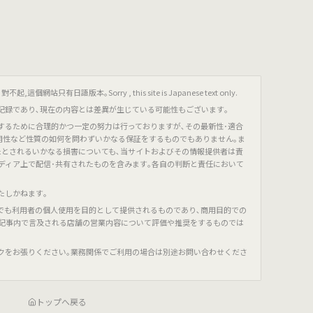
只有日語版本｡Sorry , this site is Japanese text only.
記録であり､現在の内容とは差異が生じている可能性もございます｡
するために合理的かつ一定の努力は行っておりますが､その最新性･適合
有用性など性質の如何を問わずいかなる保証をするものでもありません｡ま
たとされるいかなる損害についても､当サイトおよびその情報提供者は責
ディア上で配信･共有されたものを含みます｡各自の判断と責任において
たしかねます｡
でも利用者の個人使用を目的として提供されるものであり､商用目的での
､記事内で言及される店舗の営業内容について評価や推奨をするものでは
クをお張りください｡業務関係でご利用の場合は別途お問い合わせくださ
トップへ戻る