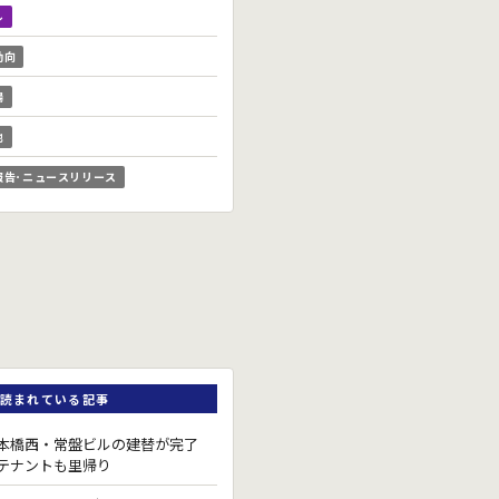
ル
動向
場
他
報告･ニュースリリース
読まれている記事
本橋西・常盤ビルの建替が完了
テナントも里帰り