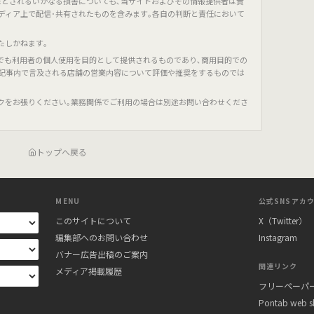
たとされるいかなる損害についても､当サイトおよびその情報提供者は責
ディア上で配信･共有されたものを含みます｡各自の判断と責任において
たしかねます｡
でも利用者の個人使用を目的として提供されるものであり､商用目的での
､記事内で言及される店舗の営業内容について評価や推奨をするものでは
クをお張りください｡業務関係でご利用の場合は別途お問い合わせくださ
トップへ戻る
MENU
公式SNSアカ
このサイトについて
X（Twitter）
編集部へのお問い合わせ
Instagram
バナー広告出稿のご案内
関連リンク
メディア掲載履歴
フリーペーパー
Pontab web 