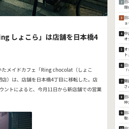
日
2
隠
日
3
ョ
中
4
ing しょこら」は店舗を日本橋4
オ
オ
5
ト
日
6
メイドカフェ「Ring chocolat（しょこ
「
閉店）は、店舗を日本橋4丁目に移転した。店
関
7
さ
ウントによると、今月11日から新店舗での営業
日
8
仲
日
9
取
日
10