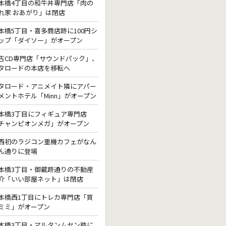
本橋4丁目の和牛丼専門店「肉の
れ家 おあがり」は閉店
本橋5丁目・喜多商店跡に100円シ
ップ「ダイソー」がオープン
古CD専門店「サウンドパック」、
タロードの本店を移転へ
タロード・アニメイト隣にアパー
メントホテル「Minn」がオープン
本橋3丁目にフィギュア専門店
チャンピオンメガ」がオープン
西初のラジコン重機カフェがなん
ん通りに登場
本橋3丁目・御蔵跡通りの不動産
介「いい部屋ネット」は閉店
本橋西1丁目にトレカ専門店「買
ミミ」がオープン
本橋3丁目・マルタンムセン跡に