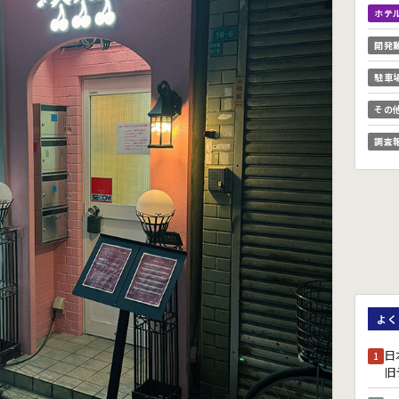
ホテ
開発
駐車
その
調査
よく
日
1
旧