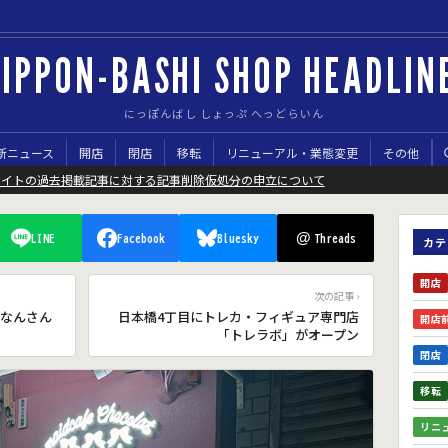
IPPON-BASHI SHOP HEADLIN
にっぽんばし しょっぷ へっどらいん
新ニュース
開店
閉店
移転
リニューアル・業態変更
その他
サイトの過去掲載記事に対する記事削除仮処分の申立について
@
LINE
Facebook
Bluesky
Threads
カテ
開店
次の記事 ›
なんさん
日本橋4丁目にトレカ・フィギュア専門店
開店
「トレラボ」がオープン
閉店
移転
リニ