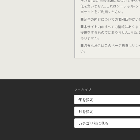
た､利用者が当該情報に基づいて被っ
任を負いません｡これはソーシャル･メ
当サイトをご利用ください｡
■記事の内容についての個別回答はい
■本サイト内のすべての情報はあくま
提供をするものではありません｡また
ありません｡
■必要な場合はこのページ自身にリン
い｡
アーカイブ