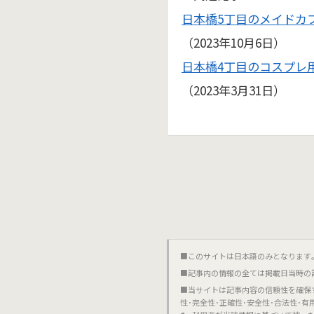
日本橋5丁目のメイドカ
（2023年10月6日）
日本橋4丁目のコスプレ
（2023年3月31日）
■このサイトは日本語のみとなります｡對不起,這個網站
■記事内の情報の全ては掲載日当時の
■当サイトは記事内容の信頼性を確保
性･完全性･正確性･安全性･合法性･