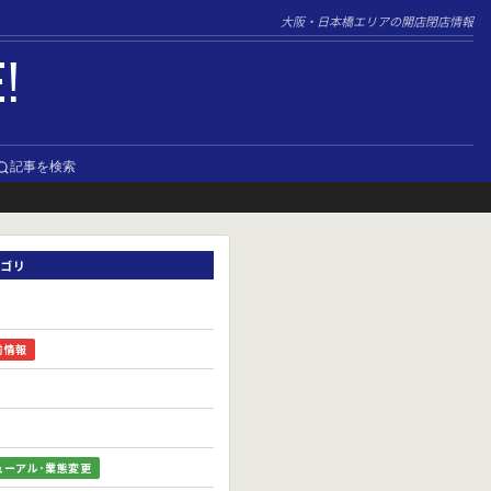
大阪・日本橋エリアの開店閉店情報
E!
記事を検索
ゴリ
前情報
ューアル･業態変更