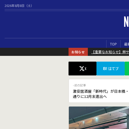
2026年8月8日（土）
N
TOP
最
【重要なお知らせ】弊
お知らせ
B!
X
はてブ
‹ 前の記事
激安居酒屋「新時代」が日本橋・
通りに12月末進出へ