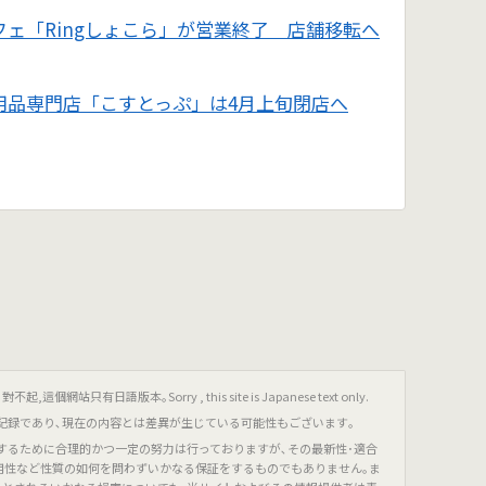
フェ「Ringしょこら」が営業終了 店舗移転へ
用品専門店「こすとっぷ」は4月上旬閉店へ
只有日語版本｡Sorry , this site is Japanese text only.
記録であり､現在の内容とは差異が生じている可能性もございます｡
するために合理的かつ一定の努力は行っておりますが､その最新性･適合
有用性など性質の如何を問わずいかなる保証をするものでもありません｡ま