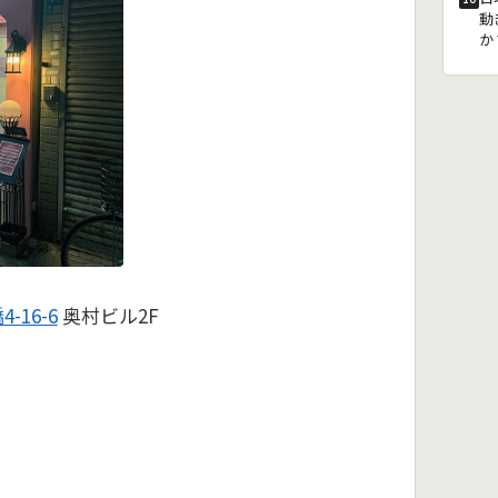
動
か
-16-6
奥村ビル2F