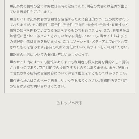
■記事内の情報の全ては掲載日当時の記録であり､現在の内容とは差異が生じ
ている可能性もございます｡
■当サイトは記事内容の信頼性を確保するために合理的かつ一定の努力は行っ
ておりますが､その最新性･適合性･完全性･正確性･安全性･合法性･有用性など
性質の如何を問わずいかなる保証をするものでもありません｡また､利用者が当
該情報に基づいて被ったとされるいかなる損害についても､当サイトおよびそ
の情報提供者は責任を負いません｡これはソーシャル･メディア上で配信･共有
されたものを含みます｡各自の判断と責任において当サイトをご利用ください｡
■記事の内容についての個別回答はいたしかねます｡
■本サイト内のすべての情報はあくまでも利用者の個人使用を目的として提供
されるものであり､商用目的での提供をするものではありません｡また､記事内
で言及される店舗の営業内容について評価や推奨をするものではありません｡
■必要な場合はこのページ自身にリンクをお張りください｡業務関係でご利用
の場合は別途お問い合わせください｡
トップへ戻る