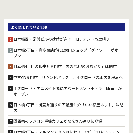
よく読まれている記事
日本橋西・常盤ビルの建替が完了 旧テナントも里帰り
1
日本橋5丁目・喜多商店跡に100円ショップ「ダイソー」がオー
2
プン
日本橋4丁目の和牛丼専門店「肉の隠れ家 おあがり」は閉店
3
中古CD専門店「サウンドパック」、オタロードの本店を移転へ
4
オタロード・アニメイト隣にアパートメントホテル「Minn」が
5
オープン
日本橋3丁目・御蔵跡通りの不動産仲介「いい部屋ネット」は閉
6
店
関西初のラジコン重機カフェがなんさん通りに登場
7
日本橋3丁目・マルタンムセン跡に動き 13年ぶりにシャッター
8