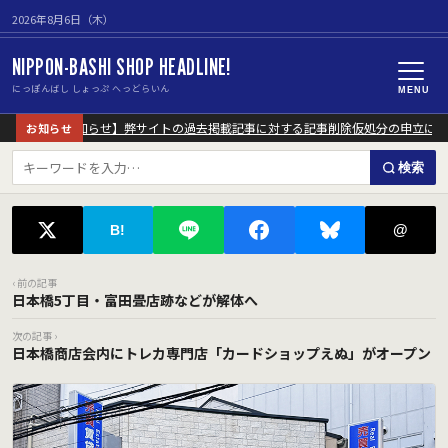
2026年8月6日（木）
NIPPON-BASHI SHOP HEADLINE!
にっぽんばし しょっぷ へっどらいん
MENU
【重要なお知らせ】弊サイトの過去掲載記事に対する記事削除仮処分の申立につい
お知らせ
検索
@
B!
‹ 前の記事
日本橋5丁目・富田畳店跡などが解体へ
次の記事 ›
日本橋商店会内にトレカ専門店「カードショップえぬ」がオープン