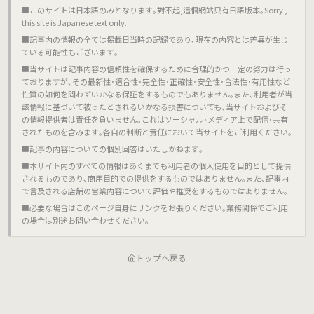
■このサイトは日本語のみとなります｡對不起,這個網站只有日語版本｡Sorry ,
this site is Japanese text only.
■記事内の情報の全ては掲載日当時の記録であり､現在の内容とは差異が生じ
ている可能性もございます｡
■当サイトは記事内容の信頼性を確保するために合理的かつ一定の努力は行っ
ておりますが､その最新性･適合性･完全性･正確性･安全性･合法性･有用性など
性質の如何を問わずいかなる保証をするものでもありません｡また､利用者が当
該情報に基づいて被ったとされるいかなる損害についても､当サイトおよびそ
の情報提供者は責任を負いません｡これはソーシャル･メディア上で配信･共有
されたものを含みます｡各自の判断と責任において当サイトをご利用ください｡
■記事の内容についての個別回答はいたしかねます｡
■本サイト内のすべての情報はあくまでも利用者の個人使用を目的として提供
されるものであり､商用目的での提供をするものではありません｡また､記事内
で言及される店舗の営業内容について評価や推奨をするものではありません｡
■必要な場合はこのページ自身にリンクをお張りください｡業務関係でご利用
の場合は別途お問い合わせください｡
トップへ戻る