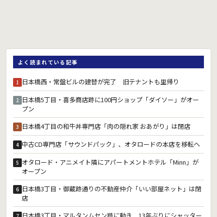
よく読まれている記事
日本橋西・常盤ビルの建替が完了 旧テナントも里帰り
1
日本橋5丁目・喜多商店跡に100円ショップ「ダイソー」がオー
2
プン
日本橋4丁目の和牛丼専門店「肉の隠れ家 おあがり」は閉店
3
中古CD専門店「サウンドパック」、オタロードの本店を移転へ
4
オタロード・アニメイト隣にアパートメントホテル「Minn」が
5
オープン
日本橋3丁目・御蔵跡通りの不動産仲介「いい部屋ネット」は閉
6
店
日本橋3丁目・マルタンムセン跡に動き 13年ぶりにシャッター
7