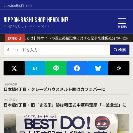
2026年8月6日（木）
NIPPON-BASHI SHOP HEADLINE!
にっぽんばし しょっぷ へっどらいん
MENU
【重要なお知らせ】弊サイトの過去掲載記事に対する記事削除仮処分の申立につい
お知らせ
検索
@
B!
‹ 前の記事
日本橋4丁目・クレープハウスメルト跡はカフェバーに
次の記事 ›
日本橋5丁目・旧「まる栄」跡は韓国式中華料理屋「一釜食堂」に