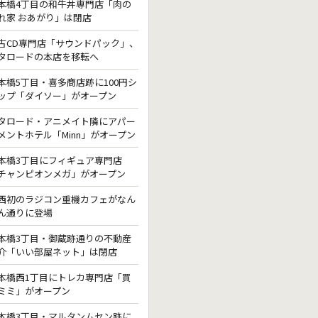
本橋4丁目の和牛丼専門店「肉の
れ家 おあがり」は閉店
古CD専門店「サウンドパック」、
タロードの本店を移転へ
本橋5丁目・喜多商店跡に100円シ
ップ「ダイソー」がオープン
タロード・アニメイト隣にアパー
メントホテル「Minn」がオープン
本橋3丁目にフィギュア専門店
チャンピオンメガ」がオープン
西初のラジコン重機カフェがなん
ん通りに登場
本橋3丁目・御蔵跡通りの不動産
介「いい部屋ネット」は閉店
本橋西1丁目にトレカ専門店「買
ミミ」がオープン
本橋3丁目・マルタンムセン跡に