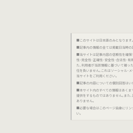
■このサイトは日本語のみとなります｡對不起,這個網站
■記事内の情報の全ては掲載日当時の
■当サイトは記事内容の信頼性を確保
性･完全性･正確性･安全性･合法性･
た､利用者が当該情報に基づいて被っ
任を負いません｡これはソーシャル･メ
当サイトをご利用ください｡
■記事の内容についての個別回答はい
■本サイト内のすべての情報はあくま
提供をするものではありません｡また
ありません｡
■必要な場合はこのページ自身にリン
い｡