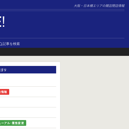
大阪・日本橋エリアの開店閉店情報
E!
記事を検索
ゴリ
前情報
ューアル･業態変更