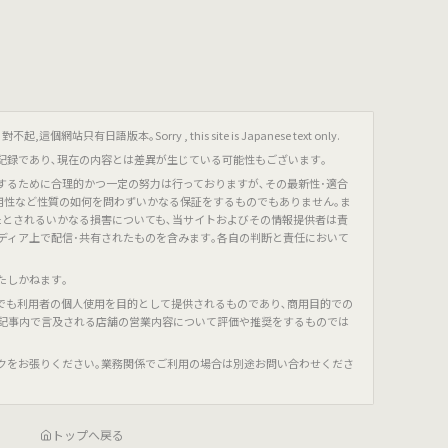
只有日語版本｡Sorry , this site is Japanese text only.
記録であり､現在の内容とは差異が生じている可能性もございます｡
するために合理的かつ一定の努力は行っておりますが､その最新性･適合
有用性など性質の如何を問わずいかなる保証をするものでもありません｡ま
たとされるいかなる損害についても､当サイトおよびその情報提供者は責
ディア上で配信･共有されたものを含みます｡各自の判断と責任において
たしかねます｡
でも利用者の個人使用を目的として提供されるものであり､商用目的での
､記事内で言及される店舗の営業内容について評価や推奨をするものでは
クをお張りください｡業務関係でご利用の場合は別途お問い合わせくださ
トップへ戻る