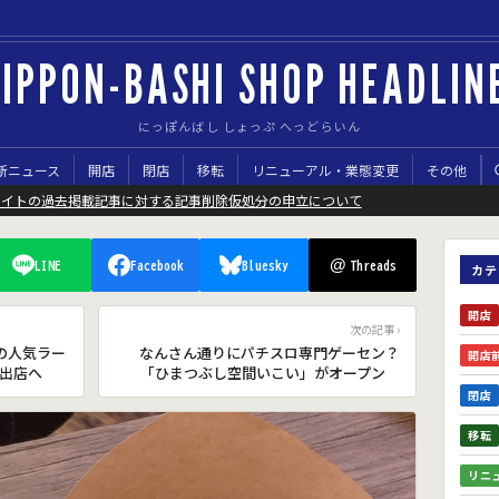
IPPON-BASHI SHOP HEADLIN
にっぽんばし しょっぷ へっどらいん
新ニュース
開店
閉店
移転
リニューアル・業態変更
その他
サイトの過去掲載記事に対する記事削除仮処分の申立について
@
LINE
Facebook
Bluesky
Threads
カテ
開店
次の記事 ›
の人気ラー
なんさん通りにパチスロ専門ゲーセン？
開店
出店へ
「ひまつぶし空間いこい」がオープン
閉店
移転
リニ