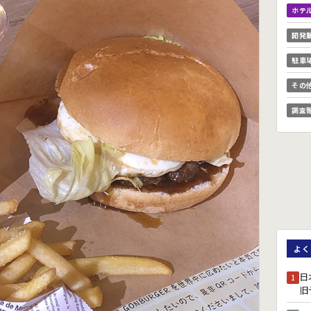
ホテ
開発
駐車
その
調査
よく
日
1
旧