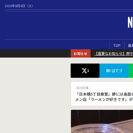
2026年8月8日（土）
N
TOP
最
【重要なお知らせ】弊
お知らせ
B!
X
はてブ
‹ 前の記事
「日本橋5丁目食堂」跡には長居
メン店「ラーメンが好きです」が