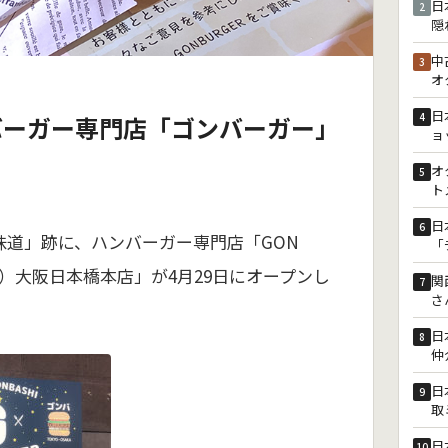
日
2
隠
中
3
オ
日
4
バーガー専門店「ゴンバーガー」
ョ
オ
5
ト
日
6
味道」跡に、ハンバーガー専門店「GON
「
ー）大阪日本橋本店」が4月29日にオープンし
関
7
さ
日
8
仲
日
9
取
日
10