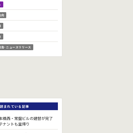
ル
動向
場
他
報告･ニュースリリース
読まれている記事
本橋西・常盤ビルの建替が完了
テナントも里帰り