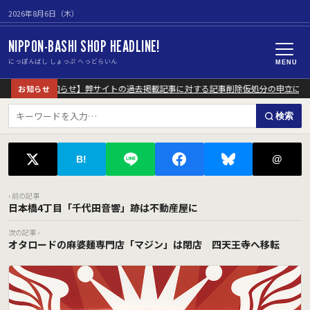
2026年8月6日（木）
NIPPON-BASHI SHOP HEADLINE!
にっぽんばし しょっぷ へっどらいん
MENU
【重要なお知らせ】弊サイトの過去掲載記事に対する記事削除仮処分の申立につい
お知らせ
検索
@
B!
‹ 前の記事
日本橋4丁目「千代田音響」跡は不動産屋に
次の記事 ›
オタロードの麻婆麺専門店「マジン」は閉店 四天王寺へ移転