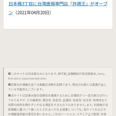
日本橋3丁目に台湾唐揚専門店「炸鶏王」がオープ
ン
（2021年04月20日）
■このサイトは日本語のみとなります｡對不起,這個網站只有日語版本｡Sorry ,
this site is Japanese text only.
■記事内の情報の全ては掲載日当時の記録であり､現在の内容とは差異が生じ
ている可能性もございます｡
■当サイトは記事内容の信頼性を確保するために合理的かつ一定の努力は行っ
ておりますが､その最新性･適合性･完全性･正確性･安全性･合法性･有用性など
性質の如何を問わずいかなる保証をするものでもありません｡また､利用者が当
該情報に基づいて被ったとされるいかなる損害についても､当サイトおよびそ
の情報提供者は責任を負いません｡これはソーシャル･メディア上で配信･共有