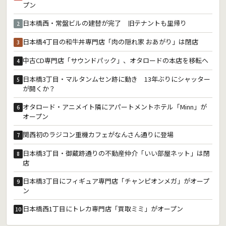
プン
日本橋西・常盤ビルの建替が完了 旧テナントも里帰り
2
日本橋4丁目の和牛丼専門店「肉の隠れ家 おあがり」は閉店
3
中古CD専門店「サウンドパック」、オタロードの本店を移転へ
4
日本橋3丁目・マルタンムセン跡に動き 13年ぶりにシャッター
5
が開くか？
オタロード・アニメイト隣にアパートメントホテル「Minn」が
6
オープン
関西初のラジコン重機カフェがなんさん通りに登場
7
日本橋3丁目・御蔵跡通りの不動産仲介「いい部屋ネット」は閉
8
店
日本橋3丁目にフィギュア専門店「チャンピオンメガ」がオープ
9
ン
日本橋西1丁目にトレカ専門店「買取ミミ」がオープン
10