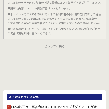
されたものを含みます｡各自の判断と責任において当サイトをご利用ください｡
■記事の内容についての個別回答はいたしかねます｡
■本サイト内のすべての情報はあくまでも利用者の個人使用を目的として提供
されるものであり､商用目的での提供をするものではありません｡また､記事内
で言及される店舗の営業内容について評価や推奨をするものではありません｡
■必要な場合はこのページ自身にリンクをお張りください｡業務関係でご利用
の場合は別途お問い合わせください｡
トップへ戻る
よく読まれている記事
日本橋5丁目・喜多商店跡に100円ショップ「ダイソー」がオー
1