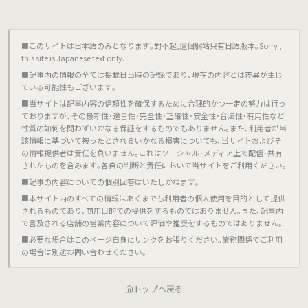
■このサイトは日本語のみとなります｡對不起,這個網站只有日語版本｡Sorry ,
this site is Japanese text only.
■記事内の情報の全ては掲載日当時の記録であり､現在の内容とは差異が生じ
ている可能性もございます｡
■当サイトは記事内容の信頼性を確保するために合理的かつ一定の努力は行っ
ておりますが､その最新性･適合性･完全性･正確性･安全性･合法性･有用性など
性質の如何を問わずいかなる保証をするものでもありません｡また､利用者が当
該情報に基づいて被ったとされるいかなる損害についても､当サイトおよびそ
の情報提供者は責任を負いません｡これはソーシャル･メディア上で配信･共有
されたものを含みます｡各自の判断と責任において当サイトをご利用ください｡
■記事の内容についての個別回答はいたしかねます｡
■本サイト内のすべての情報はあくまでも利用者の個人使用を目的として提供
されるものであり､商用目的での提供をするものではありません｡また､記事内
で言及される店舗の営業内容について評価や推奨をするものではありません｡
■必要な場合はこのページ自身にリンクをお張りください｡業務関係でご利用
の場合は別途お問い合わせください｡
トップへ戻る