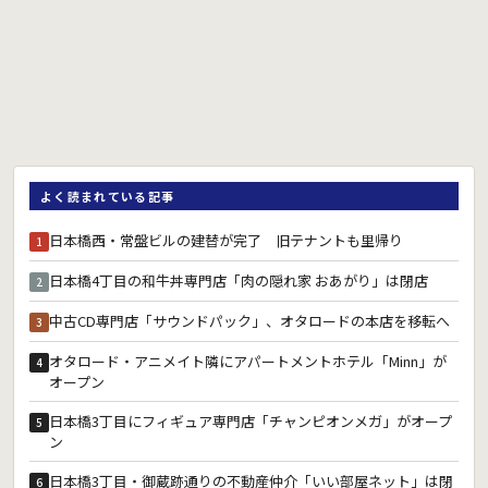
よく読まれている記事
日本橋西・常盤ビルの建替が完了 旧テナントも里帰り
1
日本橋4丁目の和牛丼専門店「肉の隠れ家 おあがり」は閉店
2
中古CD専門店「サウンドパック」、オタロードの本店を移転へ
3
オタロード・アニメイト隣にアパートメントホテル「Minn」が
4
オープン
日本橋3丁目にフィギュア専門店「チャンピオンメガ」がオープ
5
ン
日本橋3丁目・御蔵跡通りの不動産仲介「いい部屋ネット」は閉
6