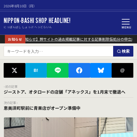
2026年8月10日（月）
NIPPON-BASHI SHOP HEADLINE!
にっぽんばし しょっぷ へっどらいん
MENU
【重要なお知らせ】弊サイトの過去掲載記事に対する記事削除仮処分の申立につ
お知らせ
検索
@
B!
‹ 前の記事
ジーストア、オタロードの店舗「アネックス」を1月末で撤退へ
次の記事 ›
恵美須町駅前に青果店がオープン準備中