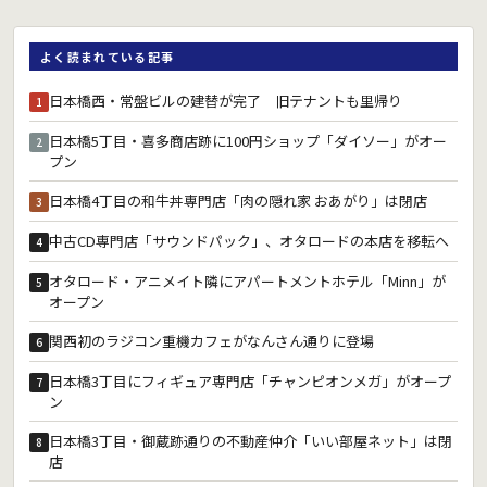
よく読まれている記事
日本橋西・常盤ビルの建替が完了 旧テナントも里帰り
1
日本橋5丁目・喜多商店跡に100円ショップ「ダイソー」がオー
2
プン
日本橋4丁目の和牛丼専門店「肉の隠れ家 おあがり」は閉店
3
中古CD専門店「サウンドパック」、オタロードの本店を移転へ
4
オタロード・アニメイト隣にアパートメントホテル「Minn」が
5
オープン
関西初のラジコン重機カフェがなんさん通りに登場
6
日本橋3丁目にフィギュア専門店「チャンピオンメガ」がオープ
7
ン
日本橋3丁目・御蔵跡通りの不動産仲介「いい部屋ネット」は閉
8
店