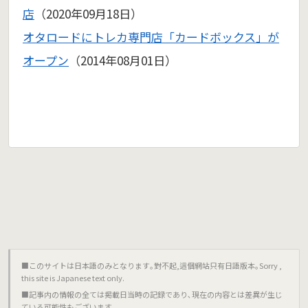
店
（2020年09月18日）
オタロードにトレカ専門店「カードボックス」が
オープン
（2014年08月01日）
■このサイトは日本語のみとなります｡對不起,這個網站只有日語版本｡Sorry ,
this site is Japanese text only.
■記事内の情報の全ては掲載日当時の記録であり､現在の内容とは差異が生じ
ている可能性もございます｡