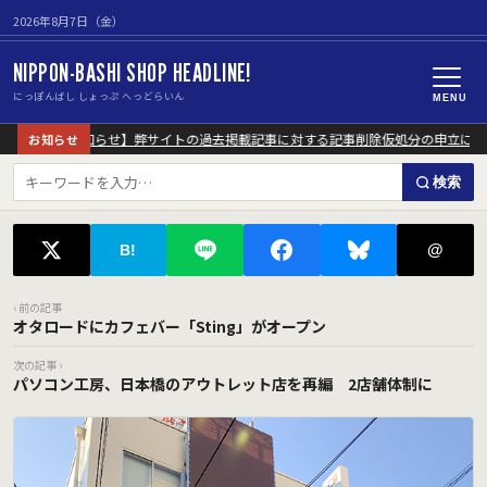
2026年8月7日（金）
NIPPON-BASHI SHOP HEADLINE!
にっぽんばし しょっぷ へっどらいん
MENU
【重要なお知らせ】弊サイトの過去掲載記事に対する記事削除仮処分の申立につい
お知らせ
検索
@
B!
‹ 前の記事
オタロードにカフェバー「Sting」がオープン
次の記事 ›
パソコン工房、日本橋のアウトレット店を再編 2店舗体制に