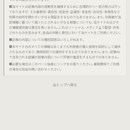
■当サイトは記事内容の信頼性を確保するために合理的かつ一定の努力は行っ
ておりますが､その最新性･適合性･完全性･正確性･安全性･合法性･有用性など
性質の如何を問わずいかなる保証をするものでもありません｡また､利用者が当
該情報に基づいて被ったとされるいかなる損害についても､当サイトおよびそ
の情報提供者は責任を負いません｡これはソーシャル･メディア上で配信･共有
されたものを含みます｡各自の判断と責任において当サイトをご利用ください｡
■記事の内容についての個別回答はいたしかねます｡
■本サイト内のすべての情報はあくまでも利用者の個人使用を目的として提供
されるものであり､商用目的での提供をするものではありません｡また､記事内
で言及される店舗の営業内容について評価や推奨をするものではありません｡
■必要な場合はこのページ自身にリンクをお張りください｡業務関係でご利用
の場合は別途お問い合わせください｡
トップへ戻る