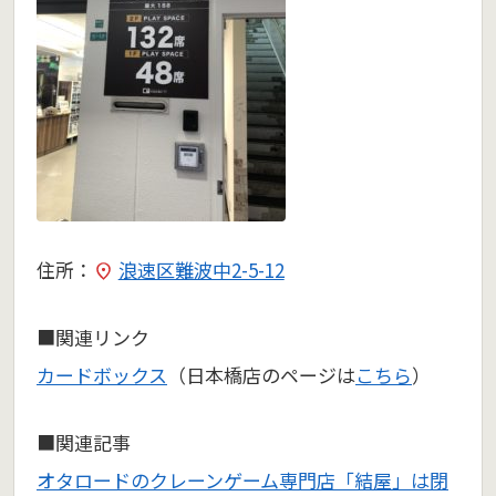
住所：
浪速区難波中2-5-12
■関連リンク
カードボックス
（日本橋店のページは
こちら
）
■関連記事
オタロードのクレーンゲーム専門店「結屋」は閉