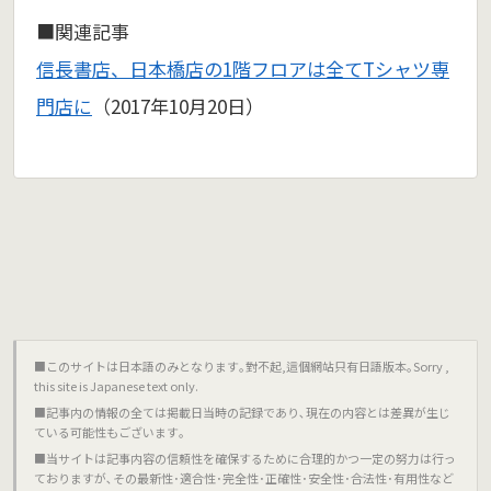
■関連記事
信長書店、日本橋店の1階フロアは全てTシャツ専
門店に
（2017年10月20日）
■このサイトは日本語のみとなります｡對不起,這個網站只有日語版本｡Sorry ,
this site is Japanese text only.
■記事内の情報の全ては掲載日当時の記録であり､現在の内容とは差異が生じ
ている可能性もございます｡
■当サイトは記事内容の信頼性を確保するために合理的かつ一定の努力は行っ
ておりますが､その最新性･適合性･完全性･正確性･安全性･合法性･有用性など