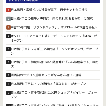
日本橋西・常盤ビルの建替が完了 旧テナントも里帰り
1
日本橋4丁目の和牛丼専門店「肉の隠れ家 おあがり」は閉店
2
中古CD専門店「サウンドパック」、オタロードの本店を移転へ
3
オタロード・アニメイト隣にアパートメントホテル「Minn」が
4
オープン
日本橋3丁目にフィギュア専門店「チャンピオンメガ」がオープ
5
ン
日本橋3丁目・御蔵跡通りの不動産仲介「いい部屋ネット」は閉
6
店
関西初のラジコン重機カフェがなんさん通りに登場
7
日本橋西1丁目にトレカ専門店「買取ミミ」がオープン
8
日本橋5丁目・喜多商店跡に100円ショップ「ダイソー」がオー
9
プン
日本橋3丁目・マルタンムセン跡に動き 13年ぶりにシャッター
10