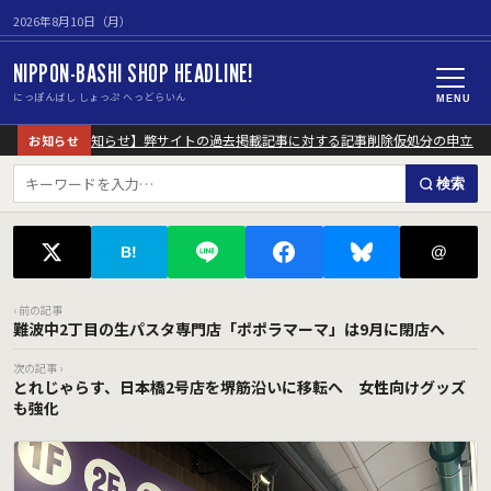
2026年8月10日（月）
NIPPON-BASHI SHOP HEADLINE!
にっぽんばし しょっぷ へっどらいん
MENU
【重要なお知らせ】弊サイトの過去掲載記事に対する記事削除仮処分の申立につ
お知らせ
検索
@
B!
‹ 前の記事
難波中2丁目の生パスタ専門店「ポポラマーマ」は9月に閉店へ
次の記事 ›
とれじゃらす、日本橋2号店を堺筋沿いに移転へ 女性向けグッズ
も強化