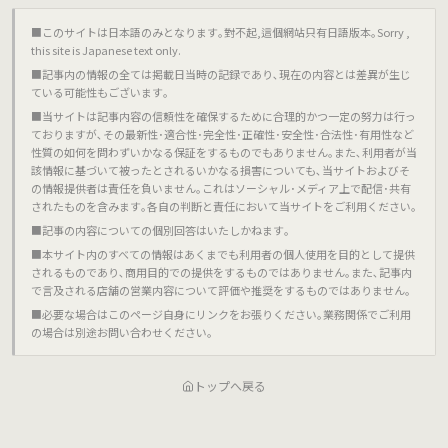
■このサイトは日本語のみとなります｡對不起,這個網站只有日語版本｡Sorry ,
this site is Japanese text only.
■記事内の情報の全ては掲載日当時の記録であり､現在の内容とは差異が生じ
ている可能性もございます｡
■当サイトは記事内容の信頼性を確保するために合理的かつ一定の努力は行っ
ておりますが､その最新性･適合性･完全性･正確性･安全性･合法性･有用性など
性質の如何を問わずいかなる保証をするものでもありません｡また､利用者が当
該情報に基づいて被ったとされるいかなる損害についても､当サイトおよびそ
の情報提供者は責任を負いません｡これはソーシャル･メディア上で配信･共有
されたものを含みます｡各自の判断と責任において当サイトをご利用ください｡
■記事の内容についての個別回答はいたしかねます｡
■本サイト内のすべての情報はあくまでも利用者の個人使用を目的として提供
されるものであり､商用目的での提供をするものではありません｡また､記事内
で言及される店舗の営業内容について評価や推奨をするものではありません｡
■必要な場合はこのページ自身にリンクをお張りください｡業務関係でご利用
の場合は別途お問い合わせください｡
トップへ戻る