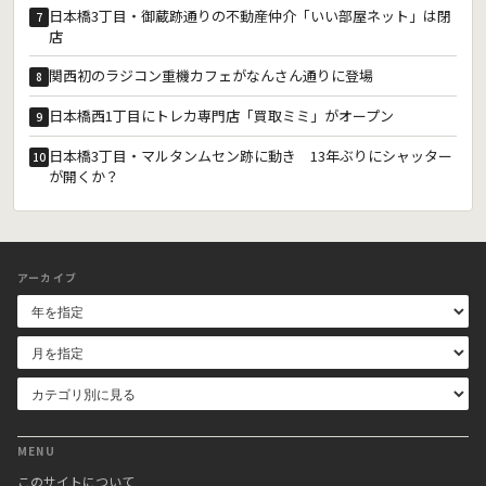
日本橋3丁目・御蔵跡通りの不動産仲介「いい部屋ネット」は閉
7
店
関西初のラジコン重機カフェがなんさん通りに登場
8
日本橋西1丁目にトレカ専門店「買取ミミ」がオープン
9
日本橋3丁目・マルタンムセン跡に動き 13年ぶりにシャッター
10
が開くか？
アーカイブ
MENU
このサイトについて