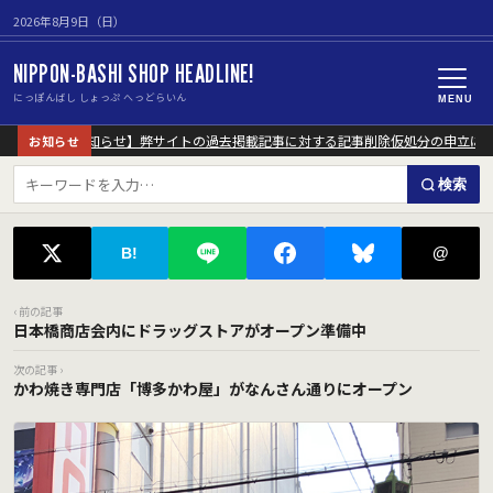
2026年8月9日（日）
NIPPON-BASHI SHOP HEADLINE!
にっぽんばし しょっぷ へっどらいん
MENU
【重要なお知らせ】弊サイトの過去掲載記事に対する記事削除仮処分の申立につ
お知らせ
検索
@
B!
‹ 前の記事
日本橋商店会内にドラッグストアがオープン準備中
次の記事 ›
かわ焼き専門店「博多かわ屋」がなんさん通りにオープン