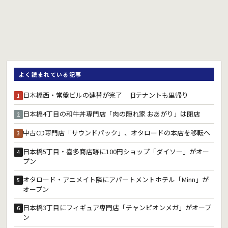
よく読まれている記事
日本橋西・常盤ビルの建替が完了 旧テナントも里帰り
1
日本橋4丁目の和牛丼専門店「肉の隠れ家 おあがり」は閉店
2
中古CD専門店「サウンドパック」、オタロードの本店を移転へ
3
日本橋5丁目・喜多商店跡に100円ショップ「ダイソー」がオー
4
プン
オタロード・アニメイト隣にアパートメントホテル「Minn」が
5
オープン
日本橋3丁目にフィギュア専門店「チャンピオンメガ」がオープ
6
ン