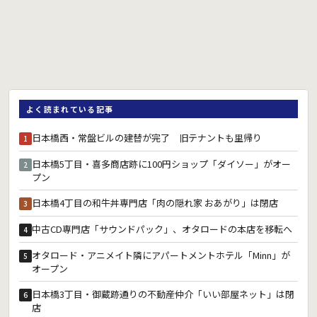
よく読まれている記事
日本橋西・常盤ビルの建替が完了 旧テナントも里帰り
1
日本橋5丁目・喜多商店跡に100円ショップ「ダイソー」がオー
2
プン
日本橋4丁目の和牛丼専門店「肉の隠れ家 おあがり」は閉店
3
中古CD専門店「サウンドパック」、オタロードの本店を移転へ
4
オタロード・アニメイト隣にアパートメントホテル「Minn」が
5
オープン
日本橋3丁目・御蔵跡通りの不動産仲介「いい部屋ネット」は閉
6
店