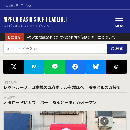
2026年8月6日（木）
NIPPON-BASHI SHOP HEADLINE!
にっぽんばし しょっぷ へっどらいん
MENU
知らせ】弊サイトの過去掲載記事に対する記事削除仮処分の申立について
お知らせ
検索
@
B!
‹ 前の記事
レッドルーフ、日本橋の既存ホテルを増床へ 隣接ビルの改装で
次の記事 ›
オタロードにカフェバー「あんどーる」がオープン