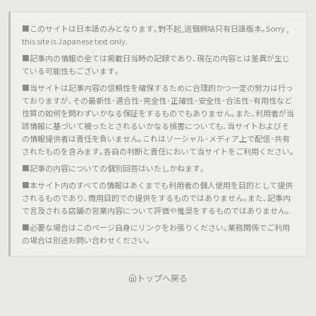
■このサイトは日本語のみとなります｡對不起,這個網站只有日語版本｡Sorry ,
this site is Japanese text only.
■記事内の情報の全ては掲載日当時の記録であり､現在の内容とは差異が生じ
ている可能性もございます｡
■当サイトは記事内容の信頼性を確保するために合理的かつ一定の努力は行っ
ておりますが､その最新性･適合性･完全性･正確性･安全性･合法性･有用性など
性質の如何を問わずいかなる保証をするものでもありません｡また､利用者が当
該情報に基づいて被ったとされるいかなる損害についても､当サイトおよびそ
の情報提供者は責任を負いません｡これはソーシャル･メディア上で配信･共有
されたものを含みます｡各自の判断と責任において当サイトをご利用ください｡
■記事の内容についての個別回答はいたしかねます｡
■本サイト内のすべての情報はあくまでも利用者の個人使用を目的として提供
されるものであり､商用目的での提供をするものではありません｡また､記事内
で言及される店舗の営業内容について評価や推奨をするものではありません｡
■必要な場合はこのページ自身にリンクをお張りください｡業務関係でご利用
の場合は別途お問い合わせください｡
トップへ戻る